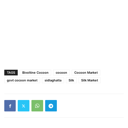
TAGS
Bivoltine Cocoon
cocoon
Cocoon Market
govt cocoon market
sidlaghatta
Silk
Silk Market