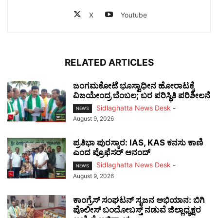
X
Youtube
RELATED ARTICLES
ಜಂಗಮಕೋಟೆ ಭೂಸ್ವಾಧೀನ ಹೋರಾಟಕ್ಕೆ
ವಿಜಯೇಂದ್ರ ಬೆಂಬಲ; ಬರ ಪರಿಸ್ಥಿತಿ ಪರಿಶೀಲನೆ
Sidlaghatta News Desk
-
NEWS
August 9, 2026
ಪ್ರತಿಭಾ ಪುರಸ್ಕಾರ: IAS, KAS ಕನಸು ಕಾಣಿ
ಎಂದ ಪ್ರೊಫೆಸರ್ ಆನಂದ್
Sidlaghatta News Desk
-
NEWS
August 9, 2026
ಕಾಂಗ್ರೆಸ್ ಸಂಘಟನ್ ಸೃಜನ ಅಭಿಯಾನ: ಬಿಗಿ
ಪೊಲೀಸ್ ಬಂದೋಬಸ್ತ್ ನಡುವೆ ಜಿಲ್ಲಾಧ್ಯಕ್ಷರ