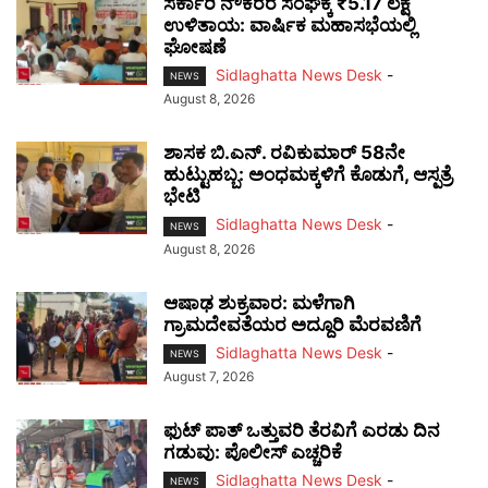
ಸರ್ಕಾರಿ ನೌಕರರ ಸಂಘಕ್ಕೆ ₹5.17 ಲಕ್ಷ
ಉಳಿತಾಯ: ವಾರ್ಷಿಕ ಮಹಾಸಭೆಯಲ್ಲಿ
ಘೋಷಣೆ
Sidlaghatta News Desk
-
NEWS
August 8, 2026
ಶಾಸಕ ಬಿ.ಎನ್. ರವಿಕುಮಾರ್ 58ನೇ
ಹುಟ್ಟುಹಬ್ಬ: ಅಂಧಮಕ್ಕಳಿಗೆ ಕೊಡುಗೆ, ಆಸ್ಪತ್ರೆ
ಭೇಟಿ
Sidlaghatta News Desk
-
NEWS
August 8, 2026
ಆಷಾಢ ಶುಕ್ರವಾರ: ಮಳೆಗಾಗಿ
ಗ್ರಾಮದೇವತೆಯರ ಅದ್ದೂರಿ ಮೆರವಣಿಗೆ
Sidlaghatta News Desk
-
NEWS
August 7, 2026
ಫುಟ್‌ ಪಾತ್ ಒತ್ತುವರಿ ತೆರವಿಗೆ ಎರಡು ದಿನ
ಗಡುವು: ಪೊಲೀಸ್ ಎಚ್ಚರಿಕೆ
Sidlaghatta News Desk
-
NEWS