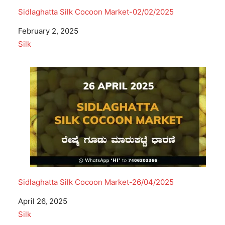
Sidlaghatta Silk Cocoon Market-02/02/2025
Date
February 2, 2025
In relation to
Silk
Sidlaghatta Silk Cocoon Market-26/04/2025
Date
April 26, 2025
In relation to
Silk