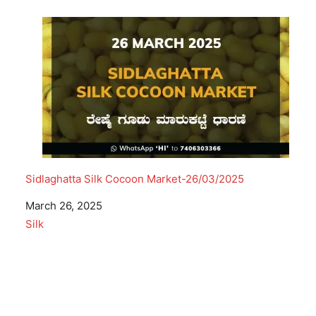
Sidlaghatta Silk Cocoon Market-26/03/2025
Date
March 26, 2025
In relation to
Silk