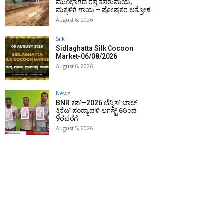
ಮುಂಭಾಗದ ರಸ್ತೆ ಕೆಸರುಮಯ,
ಮಕ್ಕಳಿಗೆ ಗಾಯ – ಪೋಷಕರ ಆಕ್ರೋಶ
August 6, 2026
Silk
Sidlaghatta Silk Cocoon
Market-06/08/2026
August 6, 2026
News
BNR ಕಪ್–2026 ಟೆನ್ನಿಸ್ ಬಾಲ್
ಕ್ರಿಕೆಟ್ ಪಂದ್ಯಾವಳಿ ಆಗಸ್ಟ್ 6ರಿಂದ
9ರವರೆಗೆ
August 5, 2026