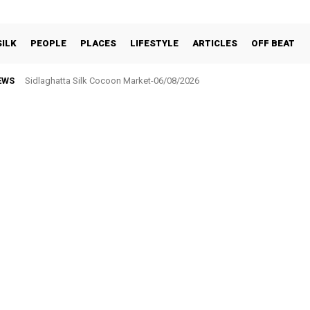
SILK
PEOPLE
PLACES
LIFESTYLE
ARTICLES
OFF BEAT
EWS
Sidlaghatta Silk Cocoon Market-06/08/2026
BNR ಕಪ್–2026 ಟೆನ್ನಿಸ್ ಬಾಲ್ ಕ್ರಿಕೆಟ್ ಪಂದ್ಯಾವಳಿ ಆಗಸ್ಟ್ 6ರಿಂದ 9ರವರೆಗೆ