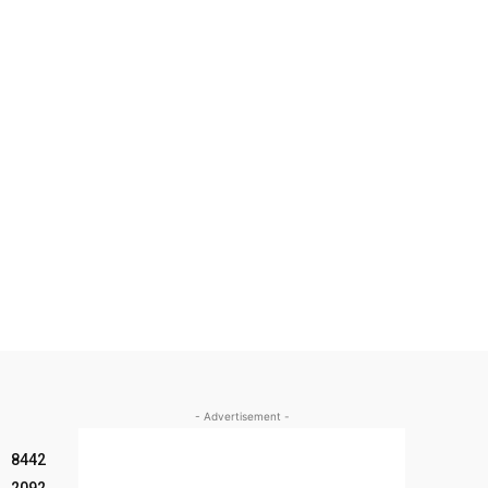
- Advertisement -
8442
2092