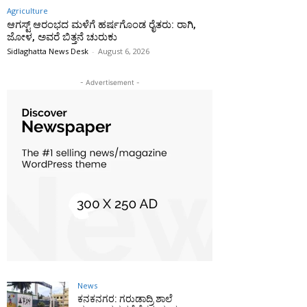
Agriculture
ಆಗಸ್ಟ್ ಆರಂಭದ ಮಳೆಗೆ ಹರ್ಷಗೊಂಡ ರೈತರು: ರಾಗಿ,
ಜೋಳ, ಅವರೆ ಬಿತ್ತನೆ ಚುರುಕು
Sidlaghatta News Desk
-
August 6, 2026
- Advertisement -
News
ಕನಕನಗರ: ಗರುಡಾದ್ರಿ ಶಾಲೆ