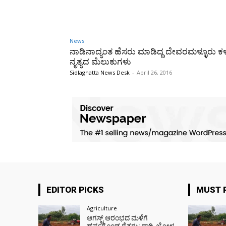
News
ನಾಡಿನಾದ್ಯಂತ ಹೆಸರು ಮಾಡಿದ್ದ ದೇವರಮಳ್ಳೂರು 
ನೃತ್ಯದ ಮೆಲುಕುಗಳು
Sidlaghatta News Desk
-
April 26, 2016
EDITOR PICKS
MUST 
Agriculture
ಆಗಸ್ಟ್ ಆರಂಭದ ಮಳೆಗೆ
ಹರ್ಷಗೊಂಡ ರೈತರು: ರಾಗಿ, ಜೋಳ,