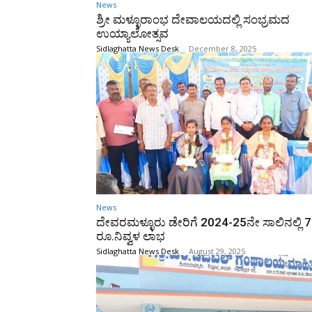
News
ಶ್ರೀ ಮಳ್ಳೂರಾಂಭ ದೇವಾಲಯದಲ್ಲಿ ಸಂಭ್ರಮದ
ಉಯ್ಯಾಲೋತ್ಸವ
Sidlaghatta News Desk
-
December 8, 2025
News
ದೇವರಮಳ್ಳೂರು ಡೇರಿಗೆ 2024-25ನೇ ಸಾಲಿನಲ್ಲಿ 7 
ರೂ.ನಿವ್ವಳ ಲಾಭ
Sidlaghatta News Desk
-
August 29, 2025