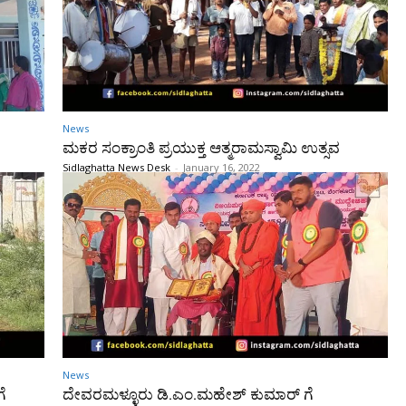
News
ಮಕರ ಸಂಕ್ರಾಂತಿ ಪ್ರಯುಕ್ತ ಆತ್ಮರಾಮಸ್ವಾಮಿ ಉತ್ಸವ
Sidlaghatta News Desk
-
January 16, 2022
News
ೆ
ದೇವರಮಳ್ಳೂರು ಡಿ.ಎಂ.ಮಹೇಶ್ ಕುಮಾರ್ ಗೆ