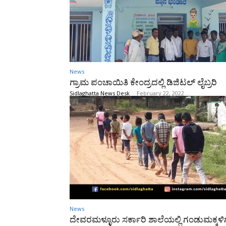
News
ಗ್ರಾಮ ಪಂಚಾಯಿತಿ ಕೇಂದ್ರದಲ್ಲಿ ಡಿಜಿಟಲ್ ಲೈಬ್ರರಿ
Sidlaghatta News Desk
-
February 22, 2022
News
ದೇವರಮಳ್ಳೂರು ಸರ್ಕಾರಿ ಶಾಲೆಯಲ್ಲಿ ಗಂಡುಮಕ್ಕಳಿಗ