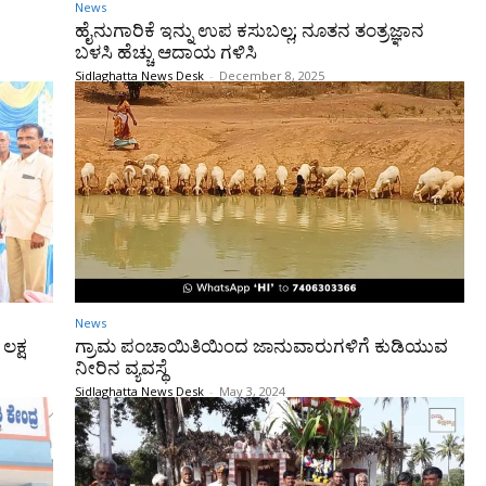
News
ಹೈನುಗಾರಿಕೆ ಇನ್ನು ಉಪ ಕಸುಬಲ್ಲ; ನೂತನ ತಂತ್ರಜ್ಞಾನ
ಬಳಸಿ ಹೆಚ್ಚು ಆದಾಯ ಗಳಿಸಿ
Sidlaghatta News Desk
-
December 8, 2025
News
ಲಕ್ಷ
ಗ್ರಾಮ ಪಂಚಾಯಿತಿಯಿಂದ ಜಾನುವಾರುಗಳಿಗೆ ಕುಡಿಯುವ
ನೀರಿನ ವ್ಯವಸ್ಥೆ
Sidlaghatta News Desk
-
May 3, 2024