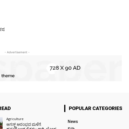
ಕಳಸ
- Advertisement -
READ
POPULAR CATEGORIES
Agriculture
News
ಆಗಸ್ಟ್ ಆರಂಭದ ಮಳೆಗೆ
ಹರ್ಷಗೊಂಡ ರೈತರು: ರಾಗಿ, ಜೋಳ,
Silk