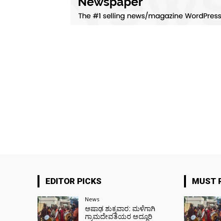
EDITOR PICKS
MUST 
News
ಆಷಾಢ ಶುಕ್ರವಾರ: ಮಳೆಗಾಗಿ
ಗ್ರಾಮದೇವತೆಯರ ಅದ್ದೂರಿ