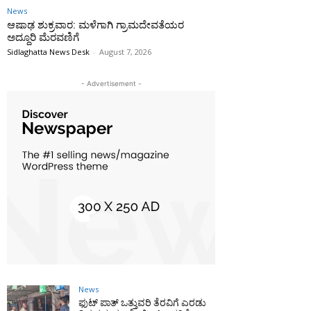
News
ಆಷಾಢ ಶುಕ್ರವಾರ: ಮಳೆಗಾಗಿ ಗ್ರಾಮದೇವತೆಯರ
ಅದ್ದೂರಿ ಮೆರವಣಿಗೆ
Sidlaghatta News Desk
-
August 7, 2026
- Advertisement -
News
ಫುಟ್‌ ಪಾತ್ ಒತ್ತುವರಿ ತೆರವಿಗೆ ಎರಡು