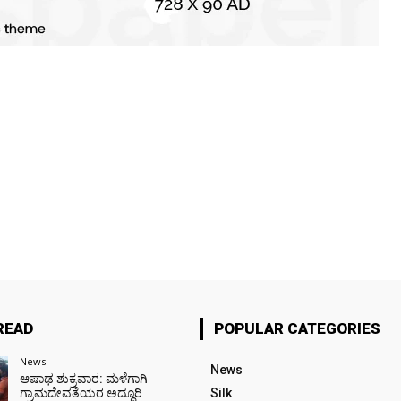
READ
POPULAR CATEGORIES
News
News
ಆಷಾಢ ಶುಕ್ರವಾರ: ಮಳೆಗಾಗಿ
ಗ್ರಾಮದೇವತೆಯರ ಅದ್ದೂರಿ
Silk