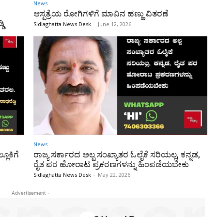
News
ಆಸ್ಪತ್ರೆಯ ರೋಗಿಗಳಿಗೆ ಮಾವಿನ ಹಣ್ಣು ವಿತರಣೆ
ಡಿ
Sidlaghatta News Desk
-
June 12, 2026
News
ಲೂಕಿಗೆ
ರಾಜ್ಯ ಸರ್ಕಾರದ ಅಲ್ಪ ಸಂಖ್ಯಾತರ ಓಲೈಕೆ ಸರಿಯಲ್ಲ, ಕನ್ನಡ,
ರೈತ ಪರ ಹೋರಾಟ ಪ್ರಕರಣಗಳನ್ನು ಹಿಂಪಡೆಯಬೇಕು
Sidlaghatta News Desk
-
May 22, 2026
- Advertisement -