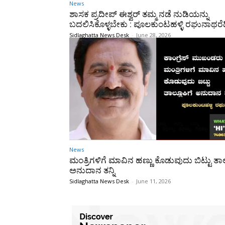
News
ಶಾಸಕ ಪ್ರದೀಪ್ ಈಶ್ವರ್ ತಮ್ಮ ನಡೆ ನುಡಿಯನ್ನು
ಬದಲಿಸಿಕೊಳ್ಳಬೇಕು : ಪೂಲಕುಂಟಹಳ್ಳಿ ರಘುನಾಥರೆಡ್
Sidlaghatta News Desk
-
June 28, 2026
News
ಮಂತ್ರಿಗಳಿಗೆ ಮಾವಿನ ಹಣ್ಣು ಕೊಡುವುದು ಬಿಟ್ಟು ತಾಲ್
ಅನುದಾನ ತನ್ನಿ
Sidlaghatta News Desk
-
June 11, 2026