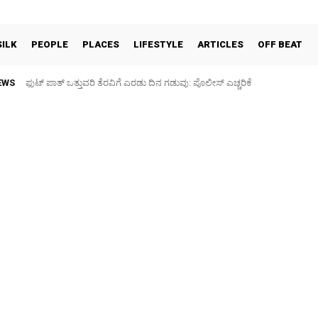
SILK
PEOPLE
PLACES
LIFESTYLE
ARTICLES
OFF BEAT
EWS
ಫುಟ್‌ ಪಾತ್ ಒತ್ತುವರಿ ತೆರವಿಗೆ ಎರಡು ದಿನ ಗಡುವು: ಪೊಲೀಸ್ ಎಚ್ಚರಿಕೆ