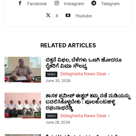
Facebook
Instagram
Telegram
X
Youtube
RELATED ARTICLES
ಬಿತ್ತನೆ ವಿಫಲ, ಬೆಳೆಗಳು ಒಣಗಿ ಹೋದರೂ
ರೈತರಿಗೆ ವಿಮಾ ಸೌಲಭ್ಯ
Sidlaghatta News Desk
-
NEWS
June 30, 2026
ಶಾಸಕ ಪ್ರದೀಪ್ ಈಶ್ವರ್ ತಮ್ಮ ನಡೆ ನುಡಿಯನ್ನು
ಬದಲಿಸಿಕೊಳ್ಳಬೇಕು : ಪೂಲಕುಂಟಹಳ್ಳಿ
ರಘುನಾಥರೆಡ್ಡಿ
Sidlaghatta News Desk
-
NEWS
June 28, 2026