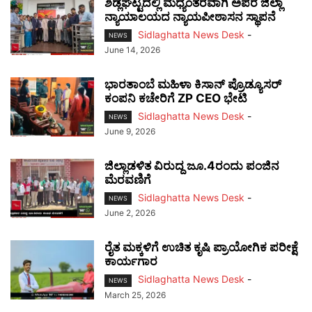
ಶಿಡ್ಲಘಟ್ಟದಲ್ಲಿ ಮಧ್ಯಂತರವಾಗಿ ಅಪರ ಜಿಲ್ಲಾ
ನ್ಯಾಯಾಲಯದ ನ್ಯಾಯಪೀಠಾಸನ ಸ್ಥಾಪನೆ
Sidlaghatta News Desk
-
NEWS
June 14, 2026
ಭಾರತಾಂಬೆ ಮಹಿಳಾ ಕಿಸಾನ್ ಪ್ರೊಡ್ಯೂಸರ್
ಕಂಪನಿ ಕಚೇರಿಗೆ ZP CEO ಭೇಟಿ
Sidlaghatta News Desk
-
NEWS
June 9, 2026
ಜಿಲ್ಲಾಡಳಿತ ವಿರುದ್ದ ಜೂ.4ರಂದು ಪಂಜಿನ
ಮೆರವಣಿಗೆ
Sidlaghatta News Desk
-
NEWS
June 2, 2026
ರೈತ ಮಕ್ಕಳಿಗೆ ಉಚಿತ ಕೃಷಿ ಪ್ರಾಯೋಗಿಕ ಪರೀಕ್ಷೆ
ಕಾರ್ಯಗಾರ
Sidlaghatta News Desk
-
NEWS
March 25, 2026