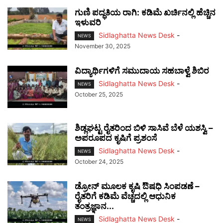
ಗುಣಿ ಪದ್ಧತಿಯ ರಾಗಿ: ಕಡಿಮೆ ಖರ್ಚಿನಲ್ಲಿ ಹೆಚ್ಚಿನ
ಇಳುವರಿ
Sidlaghatta News Desk
-
NEWS
November 30, 2025
ವಿದ್ಯಾರ್ಥಿಗಳಿಗೆ ಸಮುದಾಯ ಸಹಬಾಳ್ವೆ ಶಿಬಿರ
Sidlaghatta News Desk
-
NEWS
October 25, 2025
ಶಿಡ್ಲಘಟ್ಟ ರೈತರಿಂದ ಬಿಳಿ ಸಾಸಿವೆ ಬೆಳೆ ಯಶಸ್ವಿ –
ಅಪರೂಪದ ಕೃಷಿಗೆ ಪ್ರಶಂಸೆ
Sidlaghatta News Desk
-
NEWS
October 24, 2025
ಡ್ರೋನ್ ಮೂಲಕ ಕೃಷಿ ಔಷಧಿ ಸಿಂಪಡಣೆ –
ರೈತರಿಗೆ ಕಡಿಮೆ ವೆಚ್ಚದಲ್ಲಿ ಆಧುನಿಕ
ತಂತ್ರಜ್ಞಾನ...
Sidlaghatta News Desk
-
NEWS