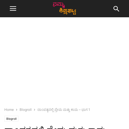
Home
Blogroll
ದಾಂಪತ್ಯದಲ್ಲಿ ಪ್ರೇಮ ಮತ್ತು ಕಾಮ – ಭಾಗ 1
Blogroll