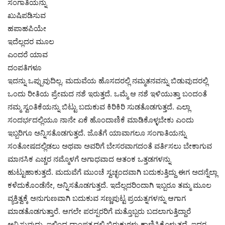
ಸಂಗಾತಿಯನ್ನು
ಖುಷಿಪಡಿಸುವ
ಹಪಾಹಪಿಯೇ
ಇದೆಲ್ಲದರ ಮೂಲ
ಎಂದರೆ ಯಾವ
ದಂಪತಿಗಳೂ
ಇದನ್ನು ಒಪ್ಪುವುದಿಲ್ಲ. ಮದುವೆಯ ಹೊಸದರಲ್ಲಿ ನಮ್ಮತನವನ್ನು ಬಿಡುವುದರಲ್ಲಿ
ಒಂದು ರೀತಿಯ ಪ್ರೇಮದ ನಶೆ ಇರುತ್ತದೆ. ಒಮ್ಮೆ ಆ ನಶೆ ಇಳಿಯುತ್ತಾ ಬಂದಂತೆ
ನಮ್ಮ ಸ್ವಂತಿಕೆಯನ್ನು ಬಿಟ್ಟು ಬದುಕುವ ಕಿರಿಕಿರಿ ಸುಡತೊಡಗುತ್ತದೆ. ಎಲ್ಲಾ
ಸಂದರ್ಭದಲ್ಲಿಯೂ ನಾನೇ ಏಕೆ ಹೊಂದಾಣಿಕೆ ಮಾಡಿಕೊಳ್ಳಬೇಕು ಎಂದು
ಇಬ್ಬರಿಗೂ ಅನ್ನಿಸತೊಡಗುತ್ತದೆ. ಜೊತೆಗೆ ಯಾವಾಗಲೂ ಸಂಗಾತಿಯನ್ನು
ಸಂತೋಷದಲ್ಲಿಡಲು ಅಥವಾ ಅವರಿಗೆ ಬೇಸರವಾಗದಂತೆ ವರ್ತಿಸಲು ಬೇಕಾಗುವ
ಮಾನಸಿಕ ಎಚ್ಚರ ನಮ್ಮೊಳಗೆ ಅಗಾಧವಾದ ಆತಂಕ ಒತ್ತಡಗಳನ್ನು
ಹುಟ್ಟುಹಾಕುತ್ತದೆ. ಮದುವೆಗೆ ಮುಂಚೆ ಸ್ವಚ್ಛಂದವಾಗಿ ಬದುಕುತ್ತಿದ್ದು ಈಗ ಅದನ್ನೆಲ್ಲಾ
ಕಳೆದುಕೊಂಡೆನೇ, ಅನ್ನಿಸತೊಡಗುತ್ತದೆ. ಇದೆಲ್ಲದರಿಂದಾಗಿ ಇಬ್ಬರೂ ತಮ್ಮ ಮೂಲ
ವ್ಯಕ್ತಿತ್ವಕ್ಕೆ ಅನುಗುಣವಾಗಿ ಬದುಕುವ ಸಣ್ಣಪುಟ್ಟ ಪ್ರಯತ್ನಗಳನ್ನು ಆಗಾಗ
ಮಾಡತೊಡಗುತ್ತಾರೆ. ಆಗಲೇ ಪರಸ್ಪರರಿಗೆ ಮತ್ತೊಬ್ಬರು ಬದಲಾಗುತ್ತಿದ್ದಾರೆ
ಅನ್ನಿಸುವುದು. ಇಲ್ಲಿಂದ ದಾಂಪತ್ಯದಲ್ಲಿ ಬಿರುಕುಗಳು ಕಾಣಿಸಿಕೊಳ್ಳುತ್ತದೆ. ಇದರ