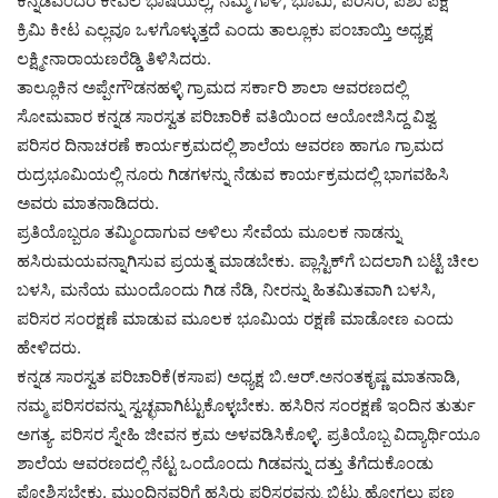
ಕನ್ನಡವೆಂದರೆ ಕೇವಲ ಭಾಷೆಯಲ್ಲ, ನಮ್ಮ ಗಾಳಿ, ಭೂಮಿ, ಪರಿಸರ, ಪಶು ಪಕ್ಷಿ
ಕ್ರಿಮಿ ಕೀಟ ಎಲ್ಲವೂ ಒಳಗೊಳ್ಳುತ್ತದೆ ಎಂದು ತಾಲ್ಲೂಕು ಪಂಚಾಯ್ತಿ ಅಧ್ಯಕ್ಷ
ಲಕ್ಷ್ಮೀನಾರಾಯಣರೆಡ್ಡಿ ತಿಳಿಸಿದರು.
ತಾಲ್ಲೂಕಿನ ಅಪ್ಪೇಗೌಡನಹಳ್ಳಿ ಗ್ರಾಮದ ಸರ್ಕಾರಿ ಶಾಲಾ ಆವರಣದಲ್ಲಿ
ಸೋಮವಾರ ಕನ್ನಡ ಸಾರಸ್ವತ ಪರಿಚಾರಿಕೆ ವತಿಯಿಂದ ಆಯೋಜಿಸಿದ್ದ ವಿಶ್ವ
ಪರಿಸರ ದಿನಾಚರಣೆ ಕಾರ್ಯಕ್ರಮದಲ್ಲಿ ಶಾಲೆಯ ಆವರಣ ಹಾಗೂ ಗ್ರಾಮದ
ರುದ್ರಭೂಮಿಯಲ್ಲಿ ನೂರು ಗಿಡಗಳನ್ನು ನೆಡುವ ಕಾರ್ಯಕ್ರಮದಲ್ಲಿ ಭಾಗವಹಿಸಿ
ಅವರು ಮಾತನಾಡಿದರು.
ಪ್ರತಿಯೊಬ್ಬರೂ ತಮ್ಮಿಂದಾಗುವ ಅಳಿಲು ಸೇವೆಯ ಮೂಲಕ ನಾಡನ್ನು
ಹಸಿರುಮಯವನ್ನಾಗಿಸುವ ಪ್ರಯತ್ನ ಮಾಡಬೇಕು. ಪ್ಲಾಸ್ಟಿಕ್‌ಗೆ ಬದಲಾಗಿ ಬಟ್ಟೆ ಚೀಲ
ಬಳಸಿ, ಮನೆಯ ಮುಂದೊಂದು ಗಿಡ ನೆಡಿ, ನೀರನ್ನು ಹಿತಮಿತವಾಗಿ ಬಳಸಿ,
ಪರಿಸರ ಸಂರಕ್ಷಣೆ ಮಾಡುವ ಮೂಲಕ ಭೂಮಿಯ ರಕ್ಷಣೆ ಮಾಡೋಣ ಎಂದು
ಹೇಳಿದರು.
ಕನ್ನಡ ಸಾರಸ್ವತ ಪರಿಚಾರಿಕೆ(ಕಸಾಪ) ಅಧ್ಯಕ್ಷ ಬಿ.ಆರ್‌.ಅನಂತಕೃಷ್ಣ ಮಾತನಾಡಿ,
ನಮ್ಮ ಪರಿಸರವನ್ನು ಸ್ವಚ್ಛವಾಗಿಟ್ಟುಕೊಳ್ಳಬೇಕು. ಹಸಿರಿನ ಸಂರಕ್ಷಣೆ ಇಂದಿನ ತುರ್ತು
ಅಗತ್ಯ. ಪರಿಸರ ಸ್ನೇಹಿ ಜೀವನ ಕ್ರಮ ಅಳವಡಿಸಿಕೊಳ್ಳಿ. ಪ್ರತಿಯೊಬ್ಬ ವಿದ್ಯಾರ್ಥಿಯೂ
ಶಾಲೆಯ ಆವರಣದಲ್ಲಿ ನೆಟ್ಟ ಒಂದೊಂದು ಗಿಡವನ್ನು ದತ್ತು ತೆಗೆದುಕೊಂಡು
ಪೋಶಿಸಬೇಕು. ಮುಂದಿನವರಿಗೆ ಹಸಿರು ಪರಿಸರವನ್ನು ಬಿಟ್ಟು ಹೋಗಲು ಪಣ