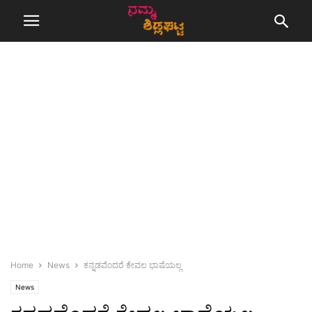
Home
News
ಕನ್ನಡವೆಂದರೆ ಕೇವಲ ಭಾಷೆಯಲ್ಲ
News