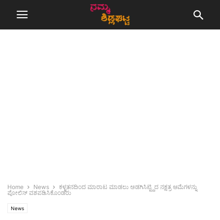
Home
News
ಕಳ್ಳತನದಿಂದ ಮಾರಾಟ ಮಾಡಲು ಅಡಗಿಸಿಟ್ಟ್ದಿದ ನಕ್ಷತ್ರ ಆಮೆಗಳನ್ನು
ಪೋಲಿಸ್ ವಶಪಡಿಸಿಕೊಂಡರು
News