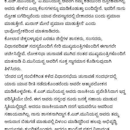
ಕೆ.ಎಚ್.ಮುನಿಯಪ್ಪ, ‘ವಿ.ಮುನಿಯಪ್ಪ ಅವರಿಗೆ ನಮ್ಮ ಕಡೆಯಿಂದ ದ್ರೋಹವಾಗಿಲ್ಲ.
ಅವರು ಹೇಳಿದ ಎಲ್ಲಾ ಕೆಲಸಗಳನ್ನೂ ಮಾಡಿಕೊಡುತ್ತಾ ಬಂದಿದ್ದೇನೆ. ಇವರಿಗೆ ನಾನು
ದ್ರೋಹ ಬಗೆದಿಲ್ಲವೆಂದು ಯಾವ ದೇವಸ್ಥಾನದಲ್ಲಿ ಬೇಕಾದರೂ ಬಂದು ಪ್ರಮಾಣ
ಮಾಡುತ್ತೇನೆ. ಖುರಾನ್ ಮೇಲೆ ಪ್ರಮಾಣ ಮಾಡುತ್ತೇನೆ’ ಎಂದು
ಭಾವೋದ್ರೇಕದಿಂದ ಮಾತನಾಡಿದರು.
ಕೋಲಾರ ಚಿಕ್ಕಬಳ್ಳಾಪುರ ಎರಡೂ ಜಿಲ್ಲೆಗಳ ಶಾಸಕರು, ಸಂಸದರು,
ವಿಧಾನಪರಿಷತ್ ಸದಸ್ಯರೊಂದಿಗೆ ಸೇರಿ ಮುಖ್ಯಮಂತ್ರಿಗಳೊಂದಿಗೆ ಈಗಾಗಲೇ
ಚರ್ಚಿಸಿದ್ದೇವೆ. ಲೋಕಸಭಾ ಚುನಾವಣೆ ಮುಗಿದ ನಂತರ ಮುಖ್ಯಮಂತ್ರಿಗಳೊಂದಿಗೆ
ಮಾತನಾಡಿ ವಿ.ಮುನಿಯಪ್ಪ ಅವರಿಗೆ ಸೂಕ್ತ ಸ್ಥಾನಮಾನ ಕೊಡಿಸುವುದಾಗಿ
ತಿಳಿಸಿದರು.
‘ದೇವರ ಬಗ್ಗೆ ನಂಬಿಕೆಗಿಂತ ಕಳೆದ ವಿಧಾನಸಭೆಯ ಚುನಾವಣೆ ಸಂದರ್ಭದಲ್ಲಿ
ಯಾರು ಯಾವ ರೀತಿ ನಡೆದುಕೊಂಡರೆಂದು ಅವರೇ ಆತ್ಮಾವಲೋಕನ
ಮಾಡಿಕೊಳ್ಳಬೇಕು. ಕೆ.ಎಚ್.ಮುನಿಯಪ್ಪ ಅವರು ರಾಜಕೀಯ ಪ್ರವೇಶಿಸಿದಾಗ ಇದ್ದ
ಪರಿಸ್ಥಿತಿಯೇ ಬೇರೆ. ಈಗ ಅವರು ನನ್ನಂಥ ನೂರು ಜನಕ್ಕೆ ಸಹಾಯ ಮಾಡುವ
ಸ್ಥಿತಿಯಲ್ಲಿದ್ದಾರೆ. ಆದರೂ ರಾಜಕೀಯವಾಗಿ ನನಗೆ ಇದುವರೆಗೂ ಅವರಿಂದ
ಸಹಾಯವಾಗಿಲ್ಲ. ನಾನು ಶಾಸಕನಾಗಿದ್ದಾಗ ಕೆ.ಎಚ್.ಮುನಿಯಪ್ಪ ಅವರು ತಮ್ಮ
ಅನುದಾನ ಬಿಡುಗಡೆ ಮಾಡುವಲ್ಲಿ ವಿಳಂಬ ಮಾಡಿದ್ದರಿಂದ ಹಲವು ಅಭಿವೃದ್ಧಿ
ಕಾರ್ಯಗಳು ಕುಂಠಿತಗೊಂಡವು. ಆದರೂ ಕಾಂಗ್ರೆಸ್ ಪಕ್ಷದ ನಿಷ್ಠಾವಂತ