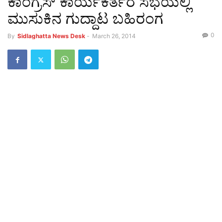
ಕಾಂಗ್ರೆಸ್ ಕಾರ್ಯಕರ್ತರ ಸಭೆಯಲ್ಲಿ
ಮುಸುಕಿನ ಗುದ್ದಾಟ ಬಹಿರಂಗ
0
By
Sidlaghatta News Desk
-
March 26, 2014