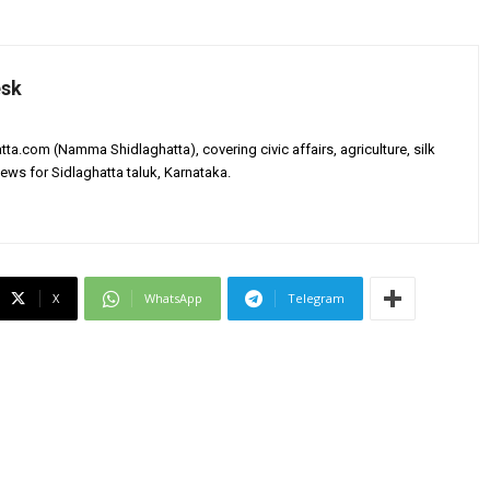
esk
tta.com (Namma Shidlaghatta), covering civic affairs, agriculture, silk
ews for Sidlaghatta taluk, Karnataka.
X
WhatsApp
Telegram