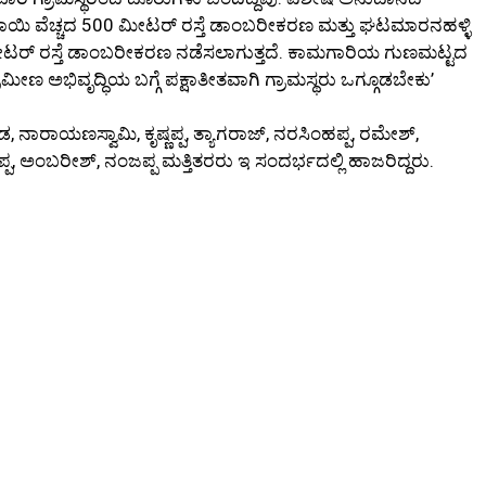
 ರೂಪಾಯಿ ವೆಚ್ಚದ 500 ಮೀಟರ್ ರಸ್ತೆ ಡಾಂಬರೀಕರಣ ಮತ್ತು ಘಟಮಾರನಹಳ್ಳಿ
 ಮೀಟರ್ ರಸ್ತೆ ಡಾಂಬರೀಕರಣ ನಡೆಸಲಾಗುತ್ತದೆ. ಕಾಮಗಾರಿಯ ಗುಣಮಟ್ಟದ
ಾಮೀಣ ಅಭಿವೃದ್ಧಿಯ ಬಗ್ಗೆ ಪಕ್ಷಾತೀತವಾಗಿ ಗ್ರಾಮಸ್ಥರು ಒಗ್ಗೂಡಬೇಕು’
 ನಾರಾಯಣಸ್ವಾಮಿ, ಕೃಷ್ಣಪ್ಪ, ತ್ಯಾಗರಾಜ್, ನರಸಿಂಹಪ್ಪ, ರಮೇಶ್,
್ಪ, ಅಂಬರೀಶ್, ನಂಜಪ್ಪ ಮತ್ತಿತರರು ಇ ಸಂದರ್ಭದಲ್ಲಿ ಹಾಜರಿದ್ದರು.