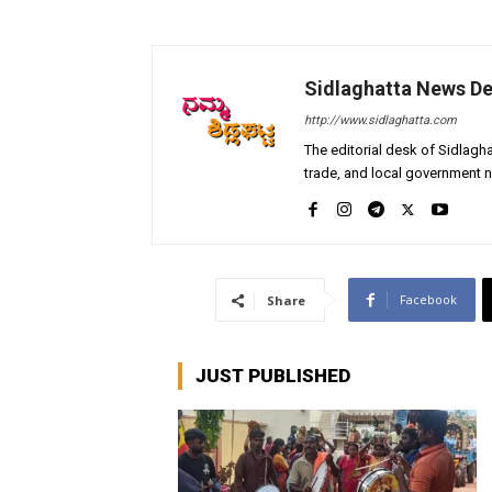
Sidlaghatta News D
http://www.sidlaghatta.com
The editorial desk of Sidlagha
trade, and local government n
Facebook
Share
JUST PUBLISHED