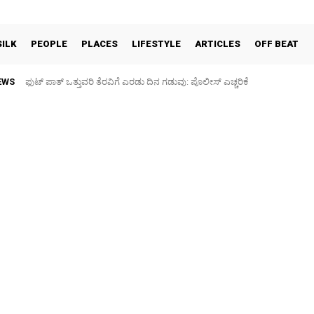
SILK
PEOPLE
PLACES
LIFESTYLE
ARTICLES
OFF BEAT
EWS
ಫುಟ್‌ ಪಾತ್ ಒತ್ತುವರಿ ತೆರವಿಗೆ ಎರಡು ದಿನ ಗಡುವು: ಪೊಲೀಸ್ ಎಚ್ಚರಿಕೆ
ಪಶು ಆರೋಗ್ಯ ತಪಾಸಣೆ ಶಿಬಿರ: ಕೃಷಿ ವಿದ್ಯಾರ್ಥಿಗಳಿಂದ ಉಚಿತ ಚಿಕಿತ್ಸೆ