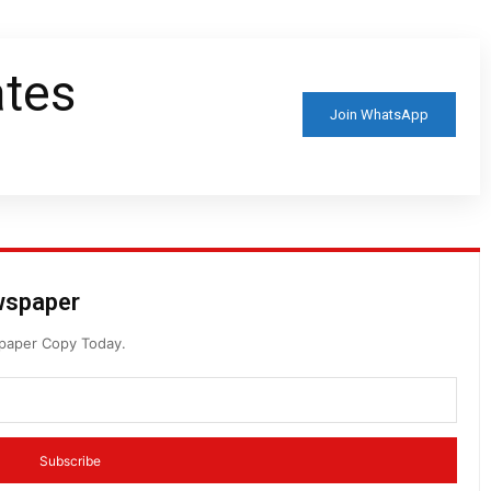
ates
Join WhatsApp
ewspaper
spaper Copy Today.
Subscribe