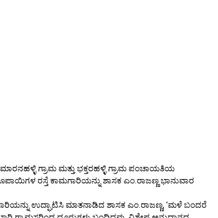
ರನಹಳ್ಳಿ ಗ್ರಾಮ ಮತ್ತು ಭಕ್ತರಹಳ್ಳಿ ಗ್ರಾಮ ಪಂಚಾಯತಿಯ
ಕ್ಷ ರೂಪಾಯಿಗಳ ರಸ್ತೆ ಕಾಮಗಾರಿಯನ್ನು ಶಾಸಕ ಎಂ.ರಾಜಣ್ಣ ಭಾನುವಾರ
ಗಾರಿಯನ್ನು ಉದ್ಘಾಟಿಸಿ ಮಾತನಾಡಿದ ಶಾಸಕ ಎಂ.ರಾಜಣ್ಣ, ‘ಮಳೆ ಬಂದರೆ
 ಬಾರಿ ಗ್ರಾಮಸ್ಥರಿಂದ ದೂರುಗಳು ಬಂದಿದ್ದವು. ವಿಶೇಷ ಅನುದಾನದ