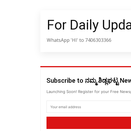
For Daily Upd
WhatsApp 'HI' to 7406303366
Subscribe to ನಮ್ಮ ಶಿಡ್ಲಘಟ್ಟ N
Launching Soon! Register for your Free New