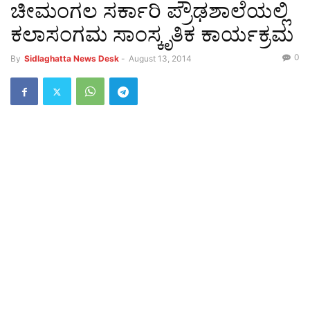
ಚೀಮಂಗಲ ಸರ್ಕಾರಿ ಪ್ರೌಢಶಾಲೆಯಲ್ಲಿ
ಕಲಾಸಂಗಮ ಸಾಂಸ್ಕೃತಿಕ ಕಾರ್ಯಕ್ರಮ
0
By
Sidlaghatta News Desk
-
August 13, 2014