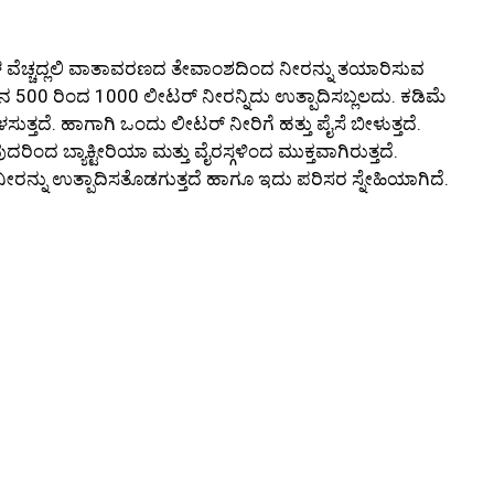
ೂಗಳ ವೆಚ್ಚದ್ಲಲಿ ವಾತಾವರಣದ ತೇವಾಂಶದಿಂದ ನೀರನ್ನು ತಯಾರಿಸುವ
ಿನ 500 ರಿಂದ 1000 ಲೀಟರ್ ನೀರನ್ನಿದು ಉತ್ಪಾದಿಸಬ್ಲಲದು. ಕಡಿಮೆ
ಳಸುತ್ತದೆ. ಹಾಗಾಗಿ ಒಂದು ಲೀಟರ್ ನೀರಿಗೆ ಹತ್ತು ಪೈಸೆ ಬೀಳುತ್ತದೆ.
ರಿಂದ ಬ್ಯಾಕ್ಟೀರಿಯಾ ಮತ್ತು ವೈರಸ್ಗಳಿಂದ ಮುಕ್ತವಾಗಿರುತ್ತದೆ.
ೀರನ್ನು ಉತ್ಪಾದಿಸತೊಡಗುತ್ತದೆ ಹಾಗೂ ಇದು ಪರಿಸರ ಸ್ನೇಹಿಯಾಗಿದೆ.