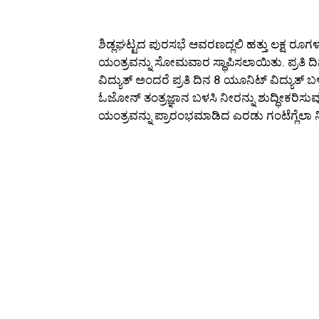
ಶಿಡ್ಲಘಟ್ಟದ ಪುರಸಭೆ ಆವರಣದ್ಲಲಿ ಹತ್ತು ಲಕ್ಷ ರ
ಯಂತ್ರವನ್ನು ಸೋಮವಾರ ಸ್ಥಾಪಿಸಲಾಯಿತು. ಪ್ರತಿ ದ
ವಿದ್ಯುತ್ ಅಂದರೆ ಪ್ರತಿ ದಿನ 8 ಯೂನಿಟ್ ವಿದ್ಯುತ್ ಬ
ಓಜೋನ್ ತಂತ್ರಜ್ಞಾನ ಬಳಸಿ ನೀರನ್ನು ಶುದ್ಧೀಕರಿಸುವುದ
ಯಂತ್ರವನ್ನು ಪ್ರಾರಂಭಮಾಡಿದ ಎರಡು ಗಂಟೆಗ್ಲೆಲಾ ನ