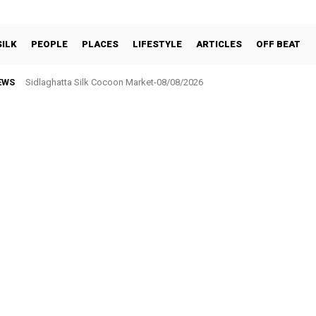
SILK
PEOPLE
PLACES
LIFESTYLE
ARTICLES
OFF BEAT
EWS
Sidlaghatta Silk Cocoon Market-08/08/2026
ಸರ್ಕಾರಿ ನೌಕರರ ಸಂಘಕ್ಕೆ ₹5.17 ಲಕ್ಷ ಉಳಿತಾಯ: ವಾರ್ಷಿಕ ಮಹಾಸಭೆಯಲ್ಲಿ ಘೋಷಣೆ