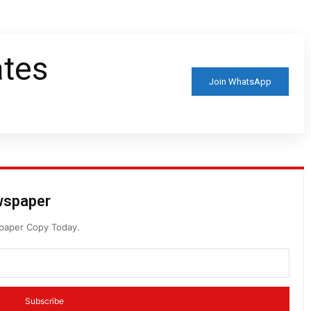
ates
Join WhatsApp
ewspaper
spaper Copy Today.
Subscribe