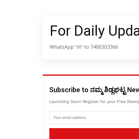
For Daily Upd
WhatsApp 'HI' to 7406303366
Subscribe to ನಮ್ಮ ಶಿಡ್ಲಘಟ್ಟ N
Launching Soon! Register for your Free New