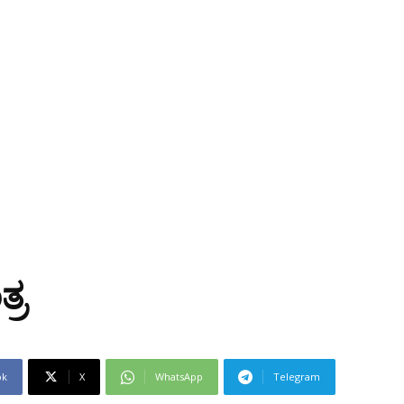
್ರ
ok
X
WhatsApp
Telegram