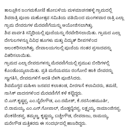
ತಾಲ್ಲೂಕಿನ ಜಂಗಮಕೋಟೆ ಹೋಬಳಿಯ ಮಳಮಾಚನಹಳ್ಳಿ ಗ್ರಾಮದಲ್ಲಿ
ಶಿವರಾತ್ರಿ ಪೂಜಾ ಮಹೋತ್ಸವ ಸಮಿತಿಯ ವತಿಯಿಂದ ಮಂಗಳವಾರ ರಾತ್ರಿ ಎಲ್ಲಾ
ಗ್ರಾಮ ದೇವರುಗಳ ಮೆರವಣಿಗೆಯನ್ನು ಆಯೋಜಿಸಲಾಗಿತ್ತು.
ಶಿವ ಪಾರ್ವತಿ ಸನ್ನಿಧಿಯಲ್ಲಿ ಪೂಜೆಯನ್ನು ನೆರವೇರಿಸಲಾಯಿತು. ಗ್ರಾಮದ ಎಲ್ಲಾ
ದೇಗುಲಗಳನ್ನೂ ವಿವಿಧ ಹೂಗಳು ಮತ್ತು ವಿದ್ಯುತ್ ದೀಪಗಳಿಂದ
ಅಲಂಕರಿಸಲಾಗಿತ್ತು. ದೇವಾಲಯಗಲಲ್ಲಿ ಪೂಜೆಯ ನಂತರ ಪ್ರಸಾದವನ್ನು
ವಿತರಿಸಲಾಯಿತು.
ಗ್ರಾಮದ ಎಲ್ಲಾ ದೇವರುಗಳನ್ನು ಮೆರವಣಿಗೆಯಲ್ಲಿ ಪ್ರಮುಖ ಬೀದಿಗಳಲ್ಲಿ
ಕೊಂಡೊಯ್ಯಲಾಯಿತು. ಪ್ರತಿ ಮನೆಯವರೂ ರಂಗೋಲಿ ಹಾಕಿ ದೇವರನ್ನು
ಸ್ವಾಗತಿಸಿ, ದೇವರುಗಳಿಗೆ ಆರತಿ ಬೆಳಗಿ ಪೂಜಿಸಿದರು.
ಶಿವಮೊಗ್ಗದ ಮಹಿಳಾ ಜನಪದ ಕಲಾತಂಡ, ವೀರಗಾಸೆ ಕಲಾವಿದರು, ತಮಟೆ,
ನಾಸಿಕ್ ವಾದನಗಳಿಂದ ಮೆರವಣಿಗೆಗೆ ಕಳೆ ಕಟ್ಟಿದ್ದರು.
ಬಿ.ಎನ್.ಕೃಷ್ಣಪ್ಪ, ಎಂ.ಬೈರೇಗೌಡ, ಎಂ.ರಮೇಶ್, ಕೆ.ನರಸಿಂಹಮೂರ್ತಿ,
ಬಿ.ರಾಮಯ್ಯ, ಎಂ.ಎನ್.ಗೋಪಾಲ್, ದೊಡ್ಡಬೈರಪ್ಪ, ಲಕ್ಷ್ಮಯ್ಯ, ರಾಮಾಂಜಿನಪ್ಪ,
ವೆಂಕಟೇಶಪ್ಪ, ತಮ್ಮಣ್ಣ, ಕೃಷ್ಣಯ್ಯ, ಬಚ್ಚೇಗೌಡ, ದೇವರಾಜು, ರಾಮಯ್ಯ,
ಮರೇಗೌಡ ಮತ್ತಿತರರು ಈ ಸಂದರ್ಭದಲ್ಲಿ ಹಾಜರಿದ್ದರು.