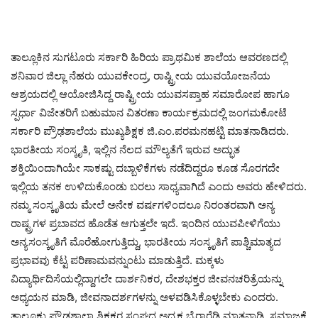
ತಾಲ್ಲೂಕಿನ ಸುಗಟೂರು ಸರ್ಕಾರಿ ಹಿರಿಯ ಪ್ರಾಥಮಿಕ ಶಾಲೆಯ ಆವರಣದಲ್ಲಿ
ಶನಿವಾರ ಜಿಲ್ಲಾ ನೆಹರು ಯುವಕೇಂದ್ರ, ರಾಷ್ಟ್ರೀಯ ಯುವಯೋಜನೆಯ
ಆಶ್ರಯದಲ್ಲಿ ಆಯೋಜಿಸಿದ್ದ ರಾಷ್ಟ್ರೀಯ ಯುವಸಪ್ತಾಹ ಸಮಾರೋಪ ಹಾಗೂ
ಸ್ಪರ್ಧಾ ವಿಜೇತರಿಗೆ ಬಹುಮಾನ ವಿತರಣಾ ಕಾರ್ಯಕ್ರಮದಲ್ಲಿ ಜಂಗಮಕೋಟೆ
ಸರ್ಕಾರಿ ಪ್ರೌಢಶಾಲೆಯ ಮುಖ್ಯಶಿಕ್ಷಕ ಜಿ.ಎಂ.ಪರಮನಹಟ್ಟಿ ಮಾತನಾಡಿದರು.
ಭಾರತೀಯ ಸಂಸ್ಕೃತಿ, ಇಲ್ಲಿನ ನೆಲದ ಮೌಲ್ಯತೆಗೆ ಇರುವ ಅದ್ಭುತ
ಶಕ್ತಿಯಿಂದಾಗಿಯೇ ಸಾಕಷ್ಟು ದಬ್ಬಾಳಿಕೆಗಳು ನಡೆದಿದ್ದರೂ ಕೂಡ ಸೊರಗದೇ
ಇಲ್ಲಿಯ ತನಕ ಉಳಿದುಕೊಂಡು ಬರಲು ಸಾಧ್ಯವಾಗಿದೆ ಎಂದು ಅವರು ಹೇಳಿದರು.
ನಮ್ಮ ಸಂಸ್ಕೃತಿಯ ಮೇಲೆ ಅನೇಕ ವರ್ಷಗಳಿಂದಲೂ ನಿರಂತರವಾಗಿ ಅನ್ಯ
ರಾಷ್ಟ್ರಗಳ ಪ್ರಬಾವದ ಹೊಡೆತ ಆಗುತ್ತಲೇ ಇದೆ. ಇಂದಿನ ಯುವಪೀಳಿಗೆಯು
ಅನ್ಯಸಂಸ್ಕೃತಿಗೆ ಮೊರೆಹೋಗುತ್ತಿದ್ದು, ಭಾರತೀಯ ಸಂಸ್ಕೃತಿಗೆ ಪಾಶ್ಚಿಮಾತ್ಯದ
ಪ್ರಭಾವವು ಕೆಟ್ಟ ಪರಿಣಾಮವನ್ನುಂಟು ಮಾಡುತ್ತಿದೆ. ಮಕ್ಕಳು
ವಿದ್ಯಾರ್ಥಿದಿಸೆಯಲ್ಲಿದ್ದಾಗಲೇ ದಾರ್ಶನಿಕರ, ದೇಶಭಕ್ತರ ಜೀವನಚರಿತ್ರೆಯನ್ನು
ಅಧ್ಯಯನ ಮಾಡಿ, ಜೀವನಾದರ್ಶಗಳನ್ನು ಅಳವಡಿಸಿಕೊಳ್ಳಬೇಕು ಎಂದರು.
ತಾಲ್ಲೂಕು ಪ್ರೌಢಶಾಲಾ ಶಿಕ್ಷಕರ ಸಂಘದ ಅಧ್ಯಕ್ಷ ಬೈರಾರೆಡ್ಡಿ ಮಾತನಾಡಿ, ಸಮಾಜಕ್ಕೆ