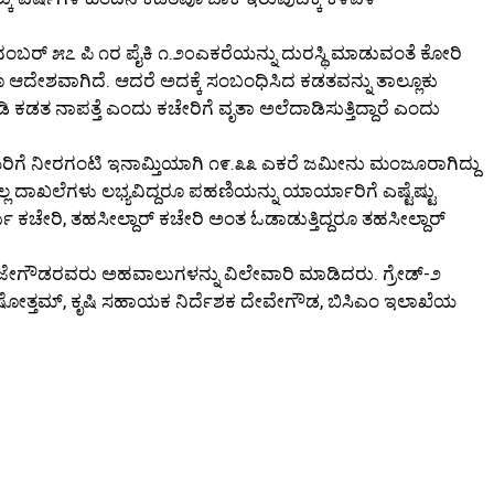
ಬರ್ ೫೭ ಪಿ ೧ರ ಪೈಕಿ ೧.೨೦ಎಕರೆಯನ್ನು ದುರಸ್ಥಿ ಮಾಡುವಂತೆ ಕೋರಿ
ೂ ಆದೇಶವಾಗಿದೆ. ಆದರೆ ಅದಕ್ಕೆ ಸಂಬಂಧಿಸಿದ ಕಡತವನ್ನು ತಾಲ್ಲೂಕು
ಡತ ನಾಪತ್ತೆ ಎಂದು ಕಚೇರಿಗೆ ವೃತಾ ಅಲೆದಾಡಿಸುತ್ತಿದ್ದಾರೆ ಎಂದು
ಯರಿಗೆ ನೀರಗಂಟಿ ಇನಾಮ್ತಿಯಾಗಿ ೧೯.೩೩ ಎಕರೆ ಜಮೀನು ಮಂಜೂರಾಗಿದ್ದು
ದಾಖಲೆಗಳು ಲಭ್ಯವಿದ್ದರೂ ಪಹಣಿಯನ್ನು ಯಾರ್ಯಾರಿಗೆ ಎಷ್ಟೆಷ್ಟು
ೇರಿ, ತಹಸೀಲ್ದಾರ್ ಕಚೇರಿ ಅಂತ ಓಡಾಡುತ್ತಿದ್ದರೂ ತಹಸೀಲ್ದಾರ್
 ಮಂಜೇಗೌಡರವರು ಅಹವಾಲುಗಳನ್ನು ವಿಲೇವಾರಿ ಮಾಡಿದರು. ಗ್ರೇಡ್-೨
ೋತ್ತಮ್, ಕೃಷಿ ಸಹಾಯಕ ನಿರ್ದೆಶಕ ದೇವೇಗೌಡ, ಬಿಸಿಎಂ ಇಲಾಖೆಯ