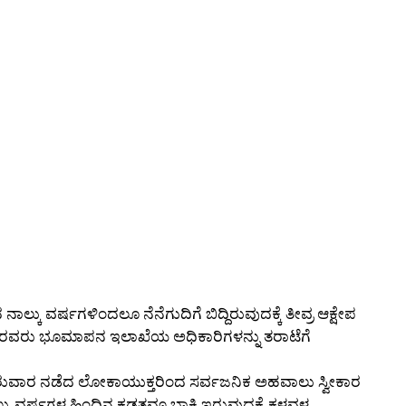
ಕು ವರ್ಷಗಳಿಂದಲೂ ನೆನೆಗುದಿಗೆ ಬಿದ್ದಿರುವುದಕ್ಕೆ ತೀವ್ರ ಆಕ್ಷೇಪ
ದೇಗೌಡರವರು ಭೂಮಾಪನ ಇಲಾಖೆಯ ಅಧಿಕಾರಿಗಳನ್ನು ತರಾಟೆಗೆ
ರುವಾರ ನಡೆದ ಲೋಕಾಯುಕ್ತರಿಂದ ಸರ್ವಜನಿಕ ಅಹವಾಲು ಸ್ವೀಕಾರ
್ಕು ವರ್ಷಗಳ ಹಿಂದಿನ ಕಡತವೂ ಬಾಕಿ ಇರುವುದಕ್ಕೆ ಕಳವಳ