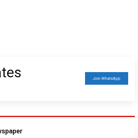
ates
Join WhatsApp
ewspaper