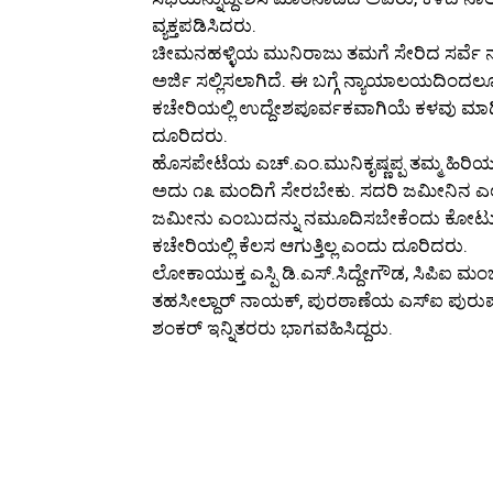
ವ್ಯಕ್ತಪಡಿಸಿದರು.
ಚೀಮನಹಳ್ಳಿಯ ಮುನಿರಾಜು ತಮಗೆ ಸೇರಿದ ಸರ್ವೆ ನಂ
ಅರ್ಜಿ ಸಲ್ಲಿಸಲಾಗಿದೆ. ಈ ಬಗ್ಗೆ ನ್ಯಾಯಾಲಯದಿಂದಲ
ಕಚೇರಿಯಲ್ಲಿ ಉದ್ದೇಶಪೂರ್ವಕವಾಗಿಯೆ ಕಳವು ಮಾಡಿ ಕ
ದೂರಿದರು.
ಹೊಸಪೇಟೆಯ ಎಚ್.ಎಂ.ಮುನಿಕೃಷ್ಣಪ್ಪ ತಮ್ಮ ಹಿರಿ
ಅದು ೧೩ ಮಂದಿಗೆ ಸೇರಬೇಕು. ಸದರಿ ಜಮೀನಿನ ಎಲ್ಲ 
ಜಮೀನು ಎಂಬುದನ್ನು ನಮೂದಿಸಬೇಕೆಂದು ಕೋರ್ಟು ಕಚ
ಕಚೇರಿಯಲ್ಲಿ ಕೆಲಸ ಆಗುತ್ತಿಲ್ಲ ಎಂದು ದೂರಿದರು.
ಲೋಕಾಯುಕ್ತ ಎಸ್ಪಿ ಡಿ.ಎಸ್.ಸಿದ್ದೇಗೌಡ, ಸಿಪಿಐ
ತಹಸೀಲ್ದಾರ್ ನಾಯಕ್, ಪುರಠಾಣೆಯ ಎಸ್ಐ ಪುರುಷ
ಶಂಕರ್ ಇನ್ನಿತರರು ಭಾಗವಹಿಸಿದ್ದರು.