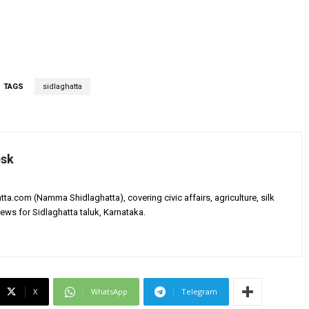
TAGS
sidlaghatta
esk
tta.com (Namma Shidlaghatta), covering civic affairs, agriculture, silk
ews for Sidlaghatta taluk, Karnataka.
X
WhatsApp
Telegram