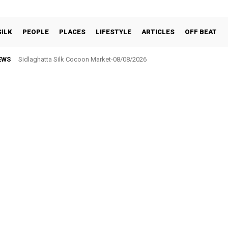
SILK
PEOPLE
PLACES
LIFESTYLE
ARTICLES
OFF BEAT
EWS
Sidlaghatta Silk Cocoon Market-08/08/2026
ಸರ್ಕಾರಿ ನೌಕರರ ಸಂಘಕ್ಕೆ ₹5.17 ಲಕ್ಷ ಉಳಿತಾಯ: ವಾರ್ಷಿಕ ಮಹಾಸಭೆಯಲ್ಲಿ ಘೋಷಣೆ