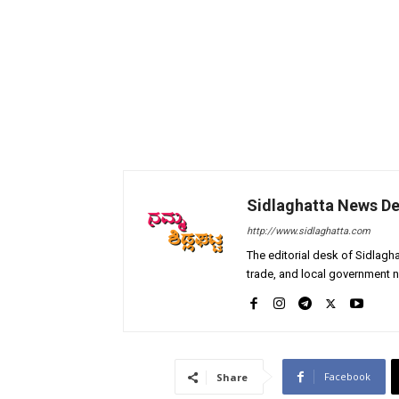
Sidlaghatta News D
http://www.sidlaghatta.com
The editorial desk of Sidlagha
trade, and local government n
Facebook
Share