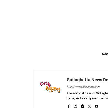
TAG
Sidlaghatta News D
http://www.sidlaghatta.com
The editorial desk of Sidlagha
trade, and local government n