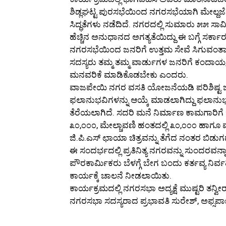
ಶಿಡ್ಲಘಟ್ಟ ಪುರಸಭೆಯಿಂದ ನಗರಸಭೆಯಾಗಿ ಮೇಲ್ದರ್
ಸಿದ್ಧತೆಗಳು ನಡೆದಿದೆ. ನಗರದಲ್ಲಿ ಸುಮಾರು ೫೫ ಸಾವ
ಹೆಚ್ಚಿನ ಅನುಧಾನದ ಅಗತ್ಯತೆಯಿದ್ದು ಈ ಬಗ್ಗೆ ಸರ
ನಗರಸಭೆಯಿಂದ ಜನರಿಗೆ ಉತ್ತಮ ಸೇವೆ ಸಿಗುವಂತಾಗಬ
ಸದಸ್ಯರು ತಮ್ಮ ತಮ್ಮ ವಾರ್ಡುಗಳ ಜನರಿಗೆ ಕಂದಾಯ,
ಮನವರಿಕೆ ಮಾಡಿಕೊಡಬೇಕು ಎಂದರು.
ವಾಜಪೇಯಿ ನಗರ ವಸತಿ ಯೋಜನೆಯಡಿ ಪರಿಶಿಷ್ಟ ಜಾತಿ 
ಫಲಾನುಭವಿಗಳನ್ನು ಆಯ್ಕೆ ಮಾಡಲಾಗಿದ್ದು ಫಲಾನುಭ
ತೆರೆಯಲಾಗಿದೆ. ಸದರಿ ಮನೆ ನಿರ್ಮಾಣ ಕಾಮಗಾರಿಗೆ 
೩೦,೦೦೦, ಮೇಲ್ಚಾವಣಿ ಹಂತದಲ್ಲಿ ೩೦,೦೦೦ ಹಾಗೂ 
ಜಿ.ಪಿ.ಎಸ್ ಛಾಯಾ ಚಿತ್ರವನ್ನು ತೆಗೆದ ನಂತರ ಬಿ
ಈ ಸಂದರ್ಭದಲ್ಲಿ ಪ್ರತಿನಿತ್ಯ ನಗರವನ್ನು ಸುಂದರವನ
ಪೌರಕಾರ್ಮಿಕರು ಬೆಳಗ್ಗೆ ಬೇಗ ಬಂದು ಕರ್ತವ್ಯ ನ
ಕಾರ್ಯಕ್ಕೆ ಚಾಲನೆ ನೀಡಲಾಯಿತು.
ಕಾರ್ಯಕ್ರಮದಲ್ಲಿ ನಗರಸಭಾ ಅದ್ಯಕ್ಷೆ ಮುಷ್ಟರಿ ತನ್ವ
ನಗರಸಭಾ ಸದಸ್ಯರಾದ ಪ್ರಭಾವತಿ ಸುರೇಶ್, ಅಫ್ಸರ್ಪಾಷ,