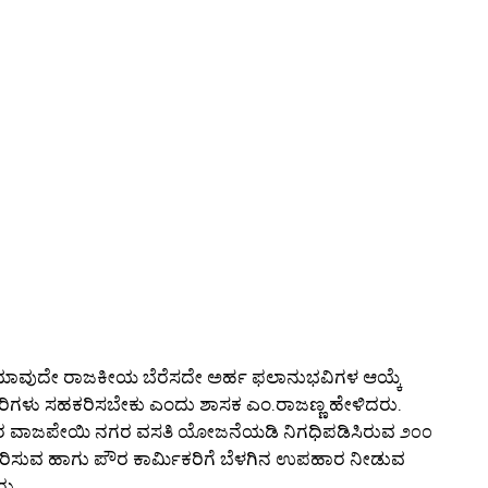
ಯಾವುದೇ ರಾಜಕೀಯ ಬೆರೆಸದೇ ಅರ್ಹ ಫಲಾನುಭವಿಗಳ ಆಯ್ಕೆ
ಾರಿಗಳು ಸಹಕರಿಸಬೇಕು ಎಂದು ಶಾಸಕ ಎಂ.ರಾಜಣ್ಣ ಹೇಳಿದರು.
ವಾರ ವಾಜಪೇಯಿ ನಗರ ವಸತಿ ಯೋಜನೆಯಡಿ ನಿಗಧಿಪಡಿಸಿರುವ ೨೦೦
ರಿಸುವ ಹಾಗು ಪೌರ ಕಾರ್ಮಿಕರಿಗೆ ಬೆಳಗಿನ ಉಪಹಾರ ನೀಡುವ
ರು.