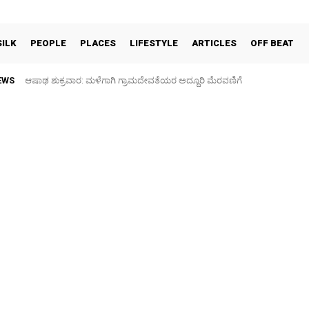
SILK
PEOPLE
PLACES
LIFESTYLE
ARTICLES
OFF BEAT
EWS
ಆಷಾಢ ಶುಕ್ರವಾರ: ಮಳೆಗಾಗಿ ಗ್ರಾಮದೇವತೆಯರ ಅದ್ದೂರಿ ಮೆರವಣಿಗೆ
ಫುಟ್‌ ಪಾತ್ ಒತ್ತುವರಿ ತೆರವಿಗೆ ಎರಡು ದಿನ ಗಡುವು: ಪೊಲೀಸ್ ಎಚ್ಚರಿಕೆ