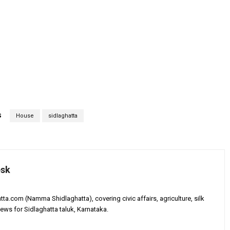
S
House
sidlaghatta
esk
tta.com (Namma Shidlaghatta), covering civic affairs, agriculture, silk
ews for Sidlaghatta taluk, Karnataka.