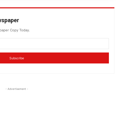
ewspaper
spaper Copy Today.
Subscribe
- Advertisement -