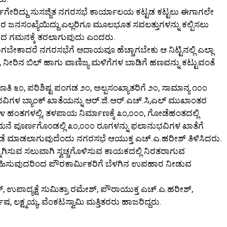
ಜೆಗೇರಿದ್ದು ಸುಸಜ್ಜಿತ ನಗರಸಭೆ ಕಾರ್ಯಾಲಯ ಕಟ್ಟಡ ಕಟ್ಟಲು ಈಗಾಗಲೇ
ಿರ ಜನಸಂಖ್ಯೆಯಿದ್ದು ಎಲ್ಲರಿಗೂ ಮೂಲಭೂತ ಸವಲತ್ತುಗಳನ್ನು ಕಲ್ಪಿಸಲು
್ಕಾರದ ಗಮನಕ್ಕೆ ತರಲಾಗುವುದು ಎಂದರು.
ೇಕಾದರೆ ನಗರಸಭೆಗೆ ಆದಾಯವೂ ಹೆಚ್ಚಾಗಬೇಕು ಆ ನಿಟ್ಟಿನಲ್ಲಿ ಎಲ್ಲಾ
 ನೀರಿನ ಬಿಲ್ ಹಾಗು ವಾಣಿಜ್ಯ ಮಳಿಗೆಗಳ ಬಾಡಿಗೆ ಹಣವನ್ನು ಕಟ್ಟುವಂತೆ
೬೦, ಪರಿಶಿಷ್ಟ ಪಂಗಡ ೨೦, ಅಲ್ಪಸಂಖ್ಯಾತರಿಗೆ ೨೦, ಸಾಮಾನ್ಯ ೧೦೦
ವಿಗಳ ಬ್ಯಾಂಕ್ ಖಾತೆಯನ್ನು ಆರ್.ಜಿ.ಆರ್.ಎಚ್.ಸಿ,ಎಲ್ ಮುಖಾಂತರ
೪ ಹಂತಗಳಲ್ಲಿ, ತಳಪಾಯ ನಿರ್ಮಾಣಕ್ಕೆ ೩೦,೦೦೦, ಗೋಡೆಹಂತದಲ್ಲಿ
ಮನೆ ಪೂರ್ಣಗೊಂಡಲ್ಲಿ ೩೦,೦೦೦ ರೂಗಳನ್ನು ಫಲಾನುಭವಿಗಳ ಖಾತೆಗೆ
ಡುಗಡೆ ಮಾಡಲಾಗುವುದೆಂದು ನಗರಸಭೆ ಆಯುಕ್ತ ಎಚ್.ಎ.ಹರೀಶ್ ತಿಳಿಸಿದರು.
್ನಾಗಿಸುವ ಸಲುವಾಗಿ ಸ್ವಚ್ಚಗೊಳಿಸುವ ಕಾಯಕದಲ್ಲಿ ನಿರತರಾಗುವ
ಿರ್ವಹಿಸುವುದರಿಂದ ಪೌರಕಾರ್ಮಿಕರಿಗೆ ಬೆಳಗಿನ ಉಪಹಾರ ನೀಡುವ
ೀರ್, ಉಪಾದ್ಯಕ್ಷೆ ಸುಮಿತ್ರಾ ರಮೇಶ್, ಪೌರಾಯುಕ್ತ ಎಚ್.ಎ.ಹರೀಶ್,
 ಲಕ್ಷ್ಮಯ್ಯ, ವೆಂಕಟಸ್ವಾಮಿ ಮತ್ತಿತರರು ಹಾಜರಿದ್ದರು.