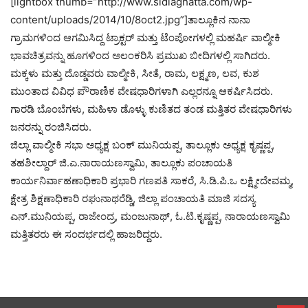
[lightbox thumb=”http://www.sidlaghatta.com/wp-
content/uploads/2014/10/8oct2.jpg”]ತಾಲ್ಲೂಕಿನ ನಾನಾ
ಗ್ರಾಮಗಳಿಂದ ಆಗಮಿಸಿದ್ದ ಟ್ರಾಕ್ಟರ್ ಮತ್ತು ಟೆಂಪೋಗಳಲ್ಲಿ ಮಹರ್ಷಿ ವಾಲ್ಮೀಕಿ
ಭಾವಚಿತ್ರವನ್ನು ಹೂಗಳಿಂದ ಅಲಂಕರಿಸಿ ಪ್ರಮುಖ ಬೀದಿಗಳಲ್ಲಿ ಸಾಗಿದರು.
ಮಕ್ಕಳು ಮತ್ತು ದೊಡ್ಡವರು ವಾಲ್ಮೀಕಿ, ಸೀತೆ, ರಾಮ, ಲಕ್ಷ್ಮಣ, ಲವ, ಕುಶ
ಮುಂತಾದ ವಿವಿಧ ಪೌರಾಣಿಕ ವೇಷಧಾರಿಗಳಾಗಿ ಎಲ್ಲರನ್ನೂ ಆಕರ್ಷಿಸಿದರು.
ಗಾರಡಿ ಬೊಂಬೆಗಳು, ಮಹಿಳಾ ಡೊಳ್ಳು ಕುಣಿತದ ತಂಡ ಮತ್ತಿತರ ವೇಷಧಾರಿಗಳು
ಜನರನ್ನು ರಂಜಿಸಿದರು.
ಜಿಲ್ಲಾ ವಾಲ್ಮೀಕಿ ಸಭಾ ಅಧ್ಯಕ್ಷ ಬಂಕ್‌ ಮುನಿಯಪ್ಪ, ತಾಲ್ಲೂಕು ಅಧ್ಯಕ್ಷ ಕೃಷ್ಣಪ್ಪ,
ತಹಶೀಲ್ದಾರ್‌ ಜಿ.ಎ.ನಾರಾಯಣಸ್ವಾಮಿ, ತಾಲ್ಲೂಕು ಪಂಚಾಯತಿ
ಕಾರ್ಯನಿರ್ವಾಹಣಾಧಿಕಾರಿ ಪ್ರಭಾರಿ ಗಣಪತಿ ಸಾಕರೆ, ಸಿ.ಡಿ.ಪಿ.ಒ ಲಕ್ಷ್ಮೀದೇವಮ್ಮ,
ಕ್ಷೇತ್ರ ಶಿಕ್ಷಣಾಧಿಕಾರಿ ರಘುನಾಥರೆಡ್ಡಿ, ಜಿಲ್ಲಾ ಪಂಚಾಯತಿ ಮಾಜಿ ಸದಸ್ಯ
ಎನ್‌.ಮುನಿಯಪ್ಪ, ರಾಜೇಂದ್ರ, ಮಂಜುನಾಥ್‌, ಓ.ಟಿ.ಕೃಷ್ಣಪ್ಪ, ನಾರಾಯಣಸ್ವಾಮಿ
ಮತ್ತಿತರರು ಈ ಸಂದರ್ಭದಲ್ಲಿ ಹಾಜರಿದ್ದರು.