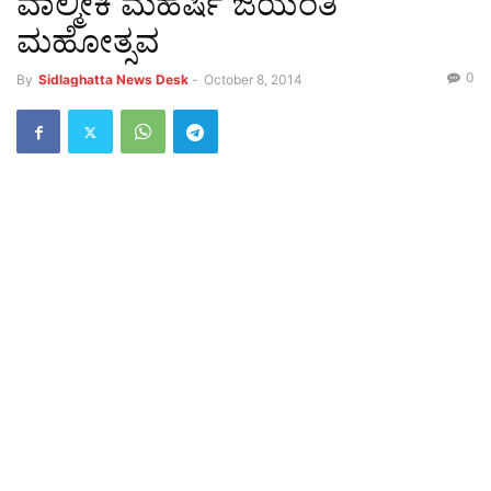
ವಾಲ್ಮೀಕಿ ಮಹರ್ಷಿ ಜಯಂತಿ
ಮಹೋತ್ಸವ
0
By
Sidlaghatta News Desk
-
October 8, 2014