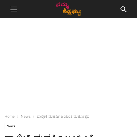
Home
News
ವಾಲ್ಮೀಕಿ ಮಹರ್ಷಿ ಜಯಂತಿ ಮಹೋತ್ಸವ
News