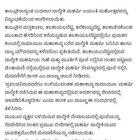
ತಾಲ್ಲೂಕಿನಾದ್ಯಂತ ಬುಧವಾರ ವಾಲ್ಮೀಕಿ ಮಹರ್ಷಿ ಜಯಂತಿ ಮಹೋತ್ಸವವನ್ನು
ವಿಜೃಂಭಣೆಯಿಂದ ಆಚರಿಸಲಾಯಿತು.
ತಾಲ್ಲೂಕಿನ ಮಸ್ತಕಾಚಲ, ತಲಕಾಯಲಬೆಟ್ಟ, ತಲೆಕಾಯ್ದಬೆಟ್ಟ, ತಲಕಾಚಿನಕೊಂಡ
ಮುಂತಾದ ಹೆಸರಿನಿಂದ ಕರೆಯಲ್ಪಡುವ ತಲಕಾಯಲಬೆಟ್ಟದಲ್ಲಿಯೇ ಪುರಾತನ
ಕಾಲದಲ್ಲಿ ರಾಮಾಯಣ ಮಹಾಕಾವ್ಯ ಬರೆದ ವಾಲ್ಮೀಕಿ ಮಹರ್ಷಿ ಜನಿಸಿದ ಹಾಗೂ
ಬಾಲ್ಯ ಯೌವನವನ್ನು ಕಳೆದನೆಂಬ ಪ್ರತೀತಿಯಿದೆ. ತಲಕಾಯಲಬೆಟ್ಟದಲ್ಲಿರುವ
ವಾಲ್ಮೀಕಿ ಮಹರ್ಷಿಯ ಗುಹೆ ಮತ್ತು ಮೂರ್ತಿಗೆ ಪೂಜೆ ಸಲ್ಲಿಸಿದ ನಂತರ ಪಟ್ಟಣದ
ಚಿಂತಾಮಣಿ ರಸ್ತೆಯಲ್ಲಿರುವ ವಾಲ್ಮೀಕಿ ಮಹರ್ಷಿ ದೇವಸ್ಥಾನದಲ್ಲಿ ಪೂಜೆ ಸಲ್ಲಿಸಿ
ಮೆರವಣಿಗೆಗೆ ಶಾಸಕ ಎಂ.ರಾಜಣ್ಣ ಚಾಲನೆ ನೀಡಿದರು.
‘ಪ್ರಪಂಚವಿರುವವರೆಗೂ ಉಳಿಯುವಂತಹ ಮಹಾಕಾವ್ಯ ರಾಮಾಯಣ. ಮಹರ್ಷಿ
ವಾಲ್ಮೀಕಿ ರಚಿಸಿರುವ ಈ ಮಹಾಕಾವ್ಯದಲ್ಲಿರುವ ಆದರ್ಶವನ್ನು ಜೀವನದಲ್ಲಿ
ಅಳವಡಿಸಿಕೊಳ್ಳಬೇಕು’ ಎಂದು ಶಾಸಕ ಎಂ.ರಾಜಣ್ಣ ಈ ಸಂದರ್ಭದಲ್ಲಿ
ತಿಳಿಸಿದರು.
ಮಯೂರ ವೃತ್ತದ ಬಳಿಯಿರುವ ವಾಲ್ಮೀಕಿ ದೇವಾಲಯದಲ್ಲಿ ಪೂಜೆಯನ್ನು
ನೆರವೇರಿಸಿದ ನಂತರ ಪ್ರಮುಖ ಬೀದಿಗಳಲ್ಲಿ ಮಹರ್ಷಿ ವಾಲ್ಮೀಕಿಯವರ
ಭಾವಚಿತ್ರದೊಂದಿಗೆ ಮೆರವಣಿಗೆಯನ್ನು ನಡೆಸಲಾಯಿತು.