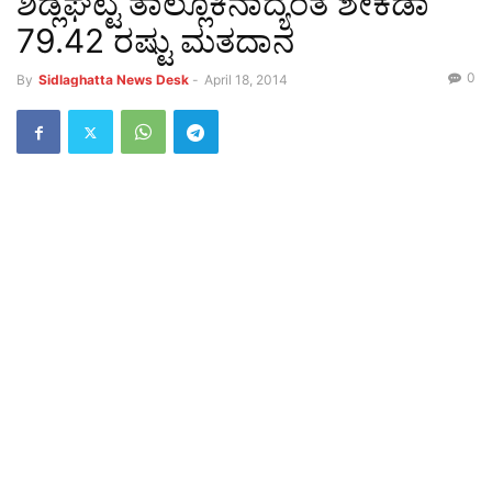
ಶಿಡ್ಲಘಟ್ಟ ತಾಲ್ಲೂಕಿನಾದ್ಯಂತ ಶೇಕಡಾ
79.42 ರಷ್ಟು ಮತದಾನ
0
By
Sidlaghatta News Desk
-
April 18, 2014