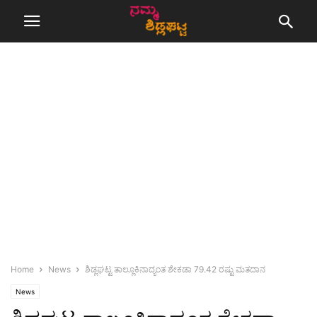
Home
News
ಶಿಡ್ಲಘಟ್ಟ ತಾಲ್ಲೂಕಿನಾದ್ಯಂತ ಶೇಕಡಾ 79.42 ರಷ್ಟು ಮತದಾನ
News