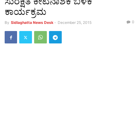
ಸುರಕ್ಷಿತ ಕೀಟನಾಶಕ ಬಳಕೆ
ಕಾರ್ಯಕ್ರಮ
0
By
Sidlaghatta News Desk
-
December 25, 2015