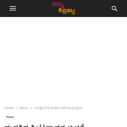
Home
News
ಸುರಕ್ಷಿತ ಕೀಟನಾಶಕ ಬಳಕೆ ಕಾರ್ಯಕ್ರಮ
News