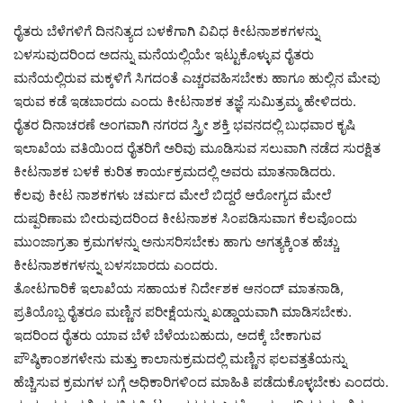
ರೈತರು ಬೆಳೆಗಳಿಗೆ ದಿನನಿತ್ಯದ ಬಳಕೆಗಾಗಿ ವಿವಿಧ ಕೀಟನಾಶಕಗಳನ್ನು
ಬಳಸುವುದರಿಂದ ಅದನ್ನು ಮನೆಯಲ್ಲಿಯೇ ಇಟ್ಟುಕೊಳ್ಳುವ ರೈತರು
ಮನೆಯಲ್ಲಿರುವ ಮಕ್ಕಳಿಗೆ ಸಿಗದಂತೆ ಎಚ್ಚರವಹಿಸಬೇಕು ಹಾಗೂ ಹುಲ್ಲಿನ ಮೇವು
ಇರುವ ಕಡೆ ಇಡಬಾರದು ಎಂದು ಕೀಟನಾಶಕ ತಜ್ಞೆ ಸುಮಿತ್ರಮ್ಮ ಹೇಳಿದರು.
ರೈತರ ದಿನಾಚರಣೆ ಅಂಗವಾಗಿ ನಗರದ ಸ್ತ್ರೀ ಶಕ್ತಿ ಭವನದಲ್ಲಿ ಬುಧವಾರ ಕೃಷಿ
ಇಲಾಖೆಯ ವತಿಯಿಂದ ರೈತರಿಗೆ ಅರಿವು ಮೂಡಿಸುವ ಸಲುವಾಗಿ ನಡೆದ ಸುರಕ್ಷಿತ
ಕೀಟನಾಶಕ ಬಳಕೆ ಕುರಿತ ಕಾರ್ಯಕ್ರಮದಲ್ಲಿ ಅವರು ಮಾತನಾಡಿದರು.
ಕೆಲವು ಕೀಟ ನಾಶಕಗಳು ಚರ್ಮದ ಮೇಲೆ ಬಿದ್ದರೆ ಆರೋಗ್ಯದ ಮೇಲೆ
ದುಷ್ಪರಿಣಾಮ ಬೀರುವುದರಿಂದ ಕೀಟನಾಶಕ ಸಿಂಪಡಿಸುವಾಗ ಕೆಲವೊಂದು
ಮುಂಜಾಗ್ರತಾ ಕ್ರಮಗಳನ್ನು ಅನುಸರಿಸಬೇಕು ಹಾಗು ಅಗತ್ಯಕ್ಕಿಂತ ಹೆಚ್ಚು
ಕೀಟನಾಶಕಗಳನ್ನು ಬಳಸಬಾರದು ಎಂದರು.
ತೋಟಗಾರಿಕೆ ಇಲಾಖೆಯ ಸಹಾಯಕ ನಿರ್ದೇಶಕ ಆನಂದ್ ಮಾತನಾಡಿ,
ಪ್ರತಿಯೊಬ್ಬ ರೈತರೂ ಮಣ್ಣಿನ ಪರೀಕ್ಷೆಯನ್ನು ಖಡ್ಡಾಯವಾಗಿ ಮಾಡಿಸಬೇಕು.
ಇದರಿಂದ ರೈತರು ಯಾವ ಬೆಳೆ ಬೆಳೆಯಬಹುದು, ಅದಕ್ಕೆ ಬೇಕಾಗುವ
ಪೌಷ್ಠಿಕಾಂಶಗಳೇನು ಮತ್ತು ಕಾಲಾನುಕ್ರಮದಲ್ಲಿ ಮಣ್ಣಿನ ಫಲವತ್ತತೆಯನ್ನು
ಹೆಚ್ಚಿಸುವ ಕ್ರಮಗಳ ಬಗ್ಗೆ ಅಧಿಕಾರಿಗಳಿಂದ ಮಾಹಿತಿ ಪಡೆದುಕೊಳ್ಳಬೇಕು ಎಂದರು.