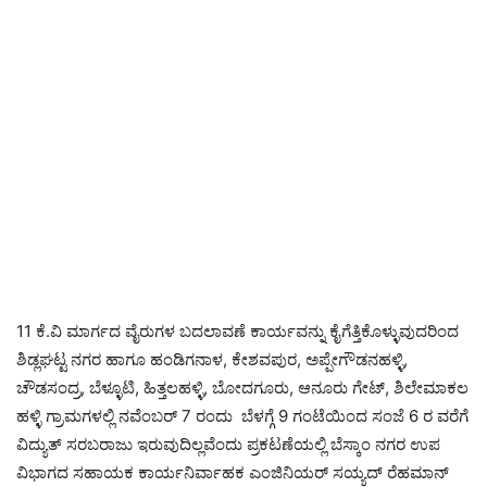
11 ಕೆ.ವಿ ಮಾರ್ಗದ ವೈರುಗಳ ಬದಲಾವಣೆ ಕಾರ್ಯವನ್ನು ಕೈಗೆತ್ತಿಕೊಳ್ಳುವುದರಿಂದ
ಶಿಡ್ಲಘಟ್ಟ ನಗರ ಹಾಗೂ ಹಂಡಿಗನಾಳ, ಕೇಶವಪುರ, ಅಪ್ಪೇಗೌಡನಹಳ್ಳಿ,
ಚೌಡಸಂದ್ರ, ಬೆಳ್ಳೂಟಿ, ಹಿತ್ತಲಹಳ್ಳಿ, ಬೋದಗೂರು, ಆನೂರು ಗೇಟ್, ಶಿಲೇಮಾಕಲ
ಹಳ್ಳಿ ಗ್ರಾಮಗಳಲ್ಲಿ ನವೆಂಬರ್ 7 ರಂದು ಬೆಳಗ್ಗೆ 9 ಗಂಟೆಯಿಂದ ಸಂಜೆ 6 ರ ವರೆಗೆ
ವಿದ್ಯುತ್ ಸರಬರಾಜು ಇರುವುದಿಲ್ಲವೆಂದು ಪ್ರಕಟಣೆಯಲ್ಲಿ ಬೆಸ್ಕಾಂ ನಗರ ಉಪ
ವಿಭಾಗದ ಸಹಾಯಕ ಕಾರ್ಯನಿರ್ವಾಹಕ ಎಂಜಿನಿಯರ್ ಸಯ್ಯದ್ ರೆಹಮಾನ್