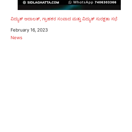
ವಿದ್ಯುತ್ ಅದಾಲತ್, ಗ್ರಾಹಕರ ಸಂವಾದ ಮತ್ತು ವಿದ್ಯುತ್ ಸುರಕ್ಷತಾ ಸಭೆ
Date
February 16, 2023
In relation to
News