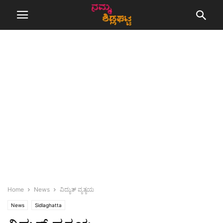
Home
News
ವಿದ್ಯುತ್ ವ್ಯತ್ಯಯ
News
Sidlaghatta