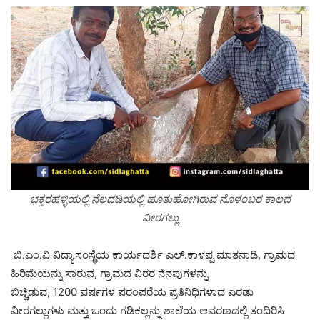
ಭಕ್ತರಹಳ್ಳಿಯಲ್ಲಿ ನೆಲದಡಿಯಲ್ಲಿ ಹೂತುಹೋಗಿರುವ ನೊಳಂಬರ ಕಾಲದ
ವೀರಗಲ್ಲು
ಬಿ.ಎಂ.ವಿ ವಿದ್ಯಾಸಂಸ್ಥೆಯ ಕಾರ್ಯದರ್ಶಿ ಎಲ್.ಕಾಳಪ್ಪ ಮಾತನಾಡಿ, ಗ್ರಾಮದ
ಹಿರಿಮೆಯನ್ನು ಸಾರುವ, ಗ್ರಾಮದ ವಿರರ ನೆನಪುಗಳನ್ನು
ಬಿಚ್ಚಿಡುವ, 1200 ವರ್ಷಗಳ ಪರಂಪರೆಯ ಪ್ರತಿನಿಧಿಗಳಾದ ಎರಡು
ವೀರಗಲ್ಲುಗಳು ಮತ್ತು ಒಂದು ಗಡಿಕಲ್ಲನ್ನು ಶಾಲೆಯ ಆವರಣದಲ್ಲಿ ತಂದಿರಿಸಿ