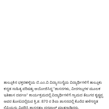
ತಾಲ್ಲೂಕಿನ ಭಕ್ತರಹಳ್ಳಿಯ ಬಿ.ಎಂ.ವಿ ವಿದ್ಯಾಸಂಸ್ಥೆಯ ವಿದ್ಯಾರ್ಥಿಗಳಿಗೆ ತಾಲ್ಲೂಕು
ಕನ್ನಡ ಸಾಹಿತ್ಯ ಪರಿಷತ್ತು ಆಯೋಜಿಸಿದ್ದ “ಶಾಸನಗಳು, ವೀರಗಲ್ಲುಗಳ ಮೂಲಕ
ಇತಿಹಾಸ ದರ್ಪಣ” ಕಾರ್ಯಕ್ರಮದಲ್ಲಿ ವಿದ್ಯಾರ್ಥಿಗಳಿಗೆ ಗ್ರಾಮದ ತೆಲುಗರ ಕೃಷ್ಣಪ್ಪ
ಅವರ ತೋಟದಲ್ಲಿರುವ ಕ್ರಿ.ಶ. 870 ರ ಶಿಲಾ ಶಾಸನದಲ್ಲಿ ಕೊರೆದ ಹಳೆಗನ್ನಡ
ಲಿಪಿಯನ್ನು ವಿವರಿಸಿ ಶಾಸನತಜ್ಞ ಧನಪಾಲ್ ಮಾತನಾಡಿದರು.