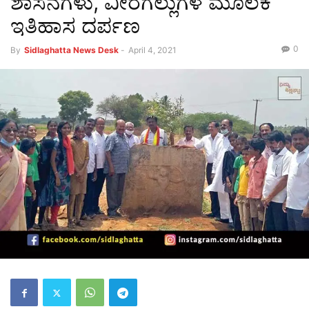
ಶಾಸನಗಳು, ವೀರಗಲ್ಲುಗಳ ಮೂಲಕ
ಇತಿಹಾಸ ದರ್ಪಣ
0
By
Sidlaghatta News Desk
-
April 4, 2021