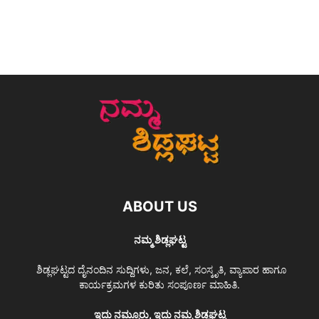
ABOUT US
ನಮ್ಮ ಶಿಡ್ಲಘಟ್ಟ
ಶಿಡ್ಲಘಟ್ಟದ ದೈನಂದಿನ ಸುದ್ದಿಗಳು, ಜನ, ಕಲೆ, ಸಂಸ್ಕೃತಿ, ವ್ಯಾಪಾರ ಹಾಗೂ
ಕಾರ್ಯಕ್ರಮಗಳ ಕುರಿತು ಸಂಪೂರ್ಣ ಮಾಹಿತಿ.
ಇದು ನಮ್ಮೂರು, ಇದು ನಮ್ಮ ಶಿಡ್ಲಘಟ್ಟ