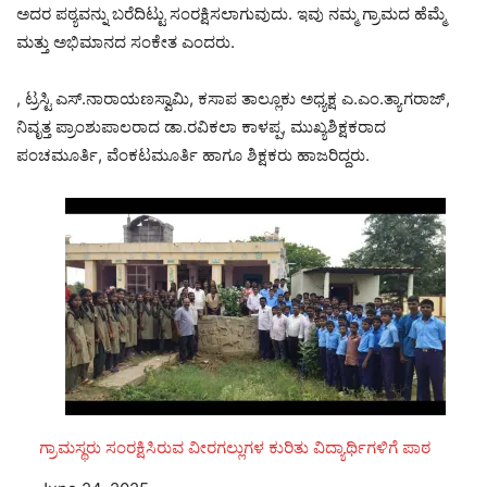
ಅದರ ಪಠ್ಯವನ್ನು ಬರೆದಿಟ್ಟು ಸಂರಕ್ಷಿಸಲಾಗುವುದು. ಇವು ನಮ್ಮ ಗ್ರಾಮದ ಹೆಮ್ಮೆ
ಮತ್ತು ಅಭಿಮಾನದ ಸಂಕೇತ ಎಂದರು.
, ಟ್ರಸ್ಟಿ ಎಸ್.ನಾರಾಯಣಸ್ವಾಮಿ, ಕಸಾಪ ತಾಲ್ಲೂಕು ಅಧ್ಯಕ್ಷ ಎ.ಎಂ.ತ್ಯಾಗರಾಜ್,
ನಿವೃತ್ತ ಪ್ರಾಂಶುಪಾಲರಾದ ಡಾ.ರವಿಕಲಾ ಕಾಳಪ್ಪ, ಮುಖ್ಯಶಿಕ್ಷಕರಾದ
ಪಂಚಮೂರ್ತಿ, ವೆಂಕಟಮೂರ್ತಿ ಹಾಗೂ ಶಿಕ್ಷಕರು ಹಾಜರಿದ್ದರು.
ಗ್ರಾಮಸ್ಥರು ಸಂರಕ್ಷಿಸಿರುವ ವೀರಗಲ್ಲುಗಳ ಕುರಿತು ವಿದ್ಯಾರ್ಥಿಗಳಿಗೆ ಪಾಠ