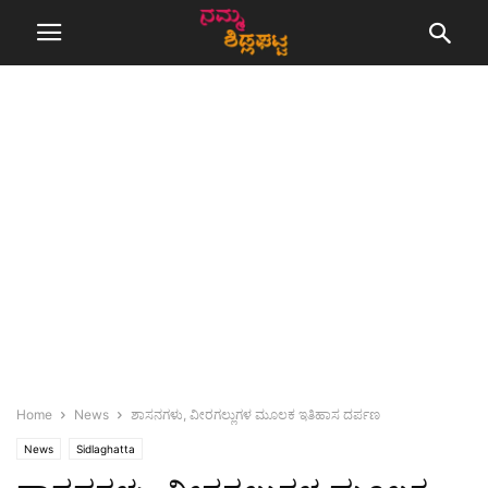
Home
News
ಶಾಸನಗಳು, ವೀರಗಲ್ಲುಗಳ ಮೂಲಕ ಇತಿಹಾಸ ದರ್ಪಣ
News
Sidlaghatta