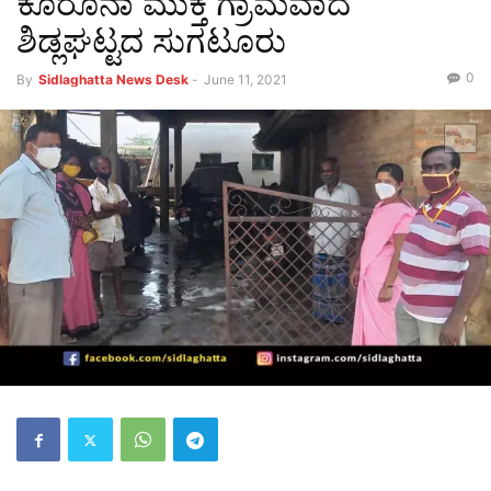
ಕೊರೊನಾ ಮುಕ್ತ ಗ್ರಾಮವಾದ
ಶಿಡ್ಲಘಟ್ಟದ ಸುಗಟೂರು
0
By
Sidlaghatta News Desk
-
June 11, 2021