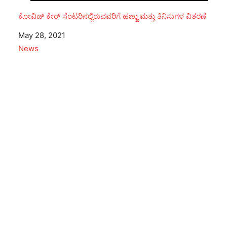
ಕೋವಿಡ್ ಕೇರ್ ಸೆಂಟರಿನಲ್ಲಿರುವವರಿಗೆ ಹಣ್ಣು ಮತ್ತು ತಿನಿಸುಗಳ ವಿತರಣೆ
Date
May 28, 2021
In relation to
News