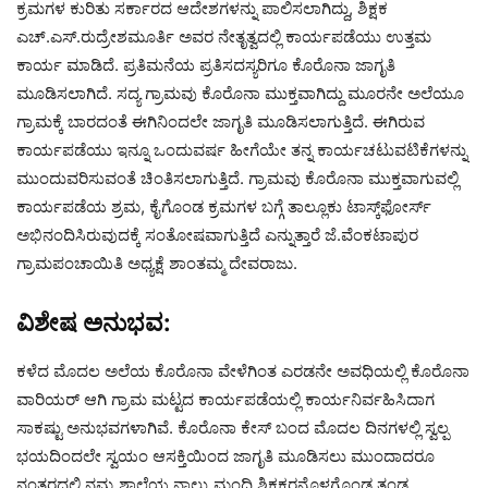
ಕ್ರಮಗಳ ಕುರಿತು ಸರ್ಕಾರದ ಆದೇಶಗಳನ್ನು ಪಾಲಿಸಲಾಗಿದ್ದು, ಶಿಕ್ಷಕ
ಎಚ್.ಎಸ್.ರುದ್ರೇಶಮೂರ್ತಿ ಅವರ ನೇತೃತ್ವದಲ್ಲಿ ಕಾರ್ಯಪಡೆಯು ಉತ್ತಮ
ಕಾರ್ಯ ಮಾಡಿದೆ. ಪ್ರತಿಮನೆಯ ಪ್ರತಿಸದಸ್ಯರಿಗೂ ಕೊರೊನಾ ಜಾಗೃತಿ
ಮೂಡಿಸಲಾಗಿದೆ. ಸದ್ಯ ಗ್ರಾಮವು ಕೊರೊನಾ ಮುಕ್ತವಾಗಿದ್ದು ಮೂರನೇ ಅಲೆಯೂ
ಗ್ರಾಮಕ್ಕೆ ಬಾರದಂತೆ ಈಗಿನಿಂದಲೇ ಜಾಗೃತಿ ಮೂಡಿಸಲಾಗುತ್ತಿದೆ. ಈಗಿರುವ
ಕಾರ್ಯಪಡೆಯು ಇನ್ನೂ ಒಂದುವರ್ಷ ಹೀಗೆಯೇ ತನ್ನ ಕಾರ್ಯಚಟುವಟಿಕೆಗಳನ್ನು
ಮುಂದುವರಿಸುವಂತೆ ಚಿಂತಿಸಲಾಗುತ್ತಿದೆ. ಗ್ರಾಮವು ಕೊರೊನಾ ಮುಕ್ತವಾಗುವಲ್ಲಿ
ಕಾರ್ಯಪಡೆಯ ಶ್ರಮ, ಕೈಗೊಂಡ ಕ್ರಮಗಳ ಬಗ್ಗೆ ತಾಲ್ಲೂಕು ಟಾಸ್ಕ್‌ಫೋರ್ಸ್
ಅಭಿನಂದಿಸಿರುವುದಕ್ಕೆ ಸಂತೋಷವಾಗುತ್ತಿದೆ ಎನ್ನುತ್ತಾರೆ ಜೆ.ವೆಂಕಟಾಪುರ
ಗ್ರಾಮಪಂಚಾಯಿತಿ ಅಧ್ಯಕ್ಷೆ ಶಾಂತಮ್ಮ ದೇವರಾಜು.
ವಿಶೇಷ ಅನುಭವ:
ಕಳೆದ ಮೊದಲ ಅಲೆಯ ಕೊರೊನಾ ವೇಳೆಗಿಂತ ಎರಡನೇ ಅವಧಿಯಲ್ಲಿ ಕೊರೊನಾ
ವಾರಿಯರ್ ಆಗಿ ಗ್ರಾಮ ಮಟ್ಟದ ಕಾರ್ಯಪಡೆಯಲ್ಲಿ ಕಾರ್ಯನಿರ್ವಹಿಸಿದಾಗ
ಸಾಕಷ್ಟು ಅನುಭವಗಳಾಗಿವೆ. ಕೊರೊನಾ ಕೇಸ್ ಬಂದ ಮೊದಲ ದಿನಗಳಲ್ಲಿ ಸ್ವಲ್ಪ
ಭಯದಿಂದಲೇ ಸ್ವಯಂ ಆಸಕ್ತಿಯಿಂದ ಜಾಗೃತಿ ಮೂಡಿಸಲು ಮುಂದಾದರೂ
ನಂತರದಲ್ಲಿ ನಮ್ಮ ಶಾಲೆಯ ನಾಲ್ಕು ಮಂದಿ ಶಿಕ್ಷಕರನ್ನೊಳಗೊಂಡ ತಂಡ