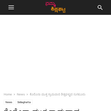
Home
News
ಕೊರೊನಾ ಮುಕ್ತ ಗ್ರಾಮವಾದ ಶಿಡ್ಲಘಟ್ಟದ ಸುಗಟೂರು
News
Sidlaghatta