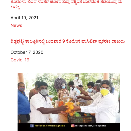
ಕೊರೊನಾ ಬಂದ ನಂತರ ಹೆಣಗಾಡುವುದಕ್ಕಿಂತ ಬಾರದಂತೆ ತಡೆಯುವುದು
ಅಗತ್ಯ
Date
April 19, 2021
In relation to
News
ಶಿಡ್ಲಘಟ್ಟ ತಾಲ್ಲೂಕಿನಲ್ಲಿ ಬುಧವಾರ 9 ಕೊರೊನ ಪಾಸಿಟಿವ್ ಪ್ರಕರಣ ದಾಖಲು
Date
October 7, 2020
In relation to
Covid-19