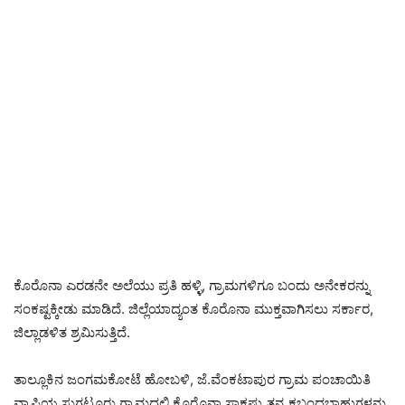
ಕೊರೊನಾ ಎರಡನೇ ಅಲೆಯು ಪ್ರತಿ ಹಳ್ಳಿ, ಗ್ರಾಮಗಳಿಗೂ ಬಂದು ಅನೇಕರನ್ನು
ಸಂಕಷ್ಟಕ್ಕೀಡು ಮಾಡಿದೆ. ಜಿಲ್ಲೆಯಾದ್ಯಂತ ಕೊರೊನಾ ಮುಕ್ತವಾಗಿಸಲು ಸರ್ಕಾರ,
ಜಿಲ್ಲಾಡಳಿತ ಶ್ರಮಿಸುತ್ತಿದೆ.
ತಾಲ್ಲೂಕಿನ ಜಂಗಮಕೋಟೆ ಹೋಬಳಿ, ಜೆ.ವೆಂಕಟಾಪುರ ಗ್ರಾಮ ಪಂಚಾಯಿತಿ
ವ್ಯಾಪ್ತಿಯ ಸುಗಟೂರು ಗ್ರಾಮದಲ್ಲಿ ಕೊರೊನಾ ಸಾಕಷ್ಟು ತನ್ನ ಕಬಂಧಬಾಹುಗಳನ್ನು