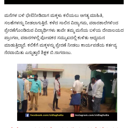
ಮನೆಗಳ ಬಳಿ ಭೇಟಿನೀಡಿದಾಗ ಮಕ್ಕಳು ಕಲಿಯಲು ಅಗತ್ಯ ಮಾಹಿತಿ,
ಸಲಹೆಗಳನ್ನು ನೀಡಲಾಗುತ್ತಿದೆ. ಕಳೆದ ಸಾಲಿನ ವಿದ್ಯಾಗಮ, ವಠಾರಶಾಲೆಗಳಿಂದ
ಪ್ರೇರಣೆಗೊಂಡಿರುವ ವಿದ್ಯಾರ್ಥಿಗಳು ತಾವೇ ತಮ್ಮ ಮನೆಯ ಬಳಿಯ ದೇವಾಲಯದ
ಪ್ರಾಂಗಣ, ವಠಾರಗಳಲ್ಲಿ ಪೋಷಕರ ಸಮ್ಮುಖದಲ್ಲಿ ಕುಳಿತು ಅಧ್ಯಯನ
ಮಾಡುತ್ತಿದ್ದಾರೆ. ಕಲಿಕೆಗೆ ಮಕ್ಕಳನ್ನು ಪ್ರೇರಣೆ ನೀಡಲು ಕಾರ್ಯಪಡೆಯ ಕರ್ತವ್ಯ
ನೆರವಾಯಿತು ಎನ್ನುತ್ತಾರೆ ಶಿಕ್ಷಕ ಬಿ.ನಾಗರಾಜು.