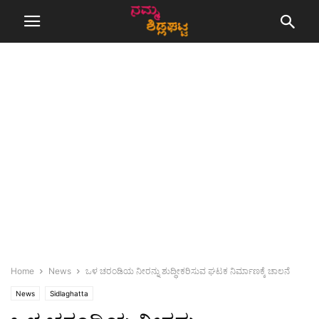
Home
News
ಒಳ ಚರಂಡಿಯ ನೀರನ್ನು ಶುದ್ಧೀಕರಿಸುವ ಘಟಕ ನಿರ್ಮಾಣಕ್ಕೆ ಚಾಲನೆ
News
Sidlaghatta