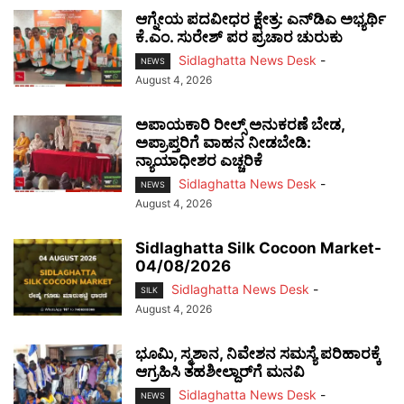
ಆಗ್ನೇಯ ಪದವೀಧರ ಕ್ಷೇತ್ರ: ಎನ್‌ಡಿಎ ಅಭ್ಯರ್ಥಿ
ಕೆ.ಎಂ. ಸುರೇಶ್ ಪರ ಪ್ರಚಾರ ಚುರುಕು
Sidlaghatta News Desk
-
NEWS
August 4, 2026
ಅಪಾಯಕಾರಿ ರೀಲ್ಸ್ ಅನುಕರಣೆ ಬೇಡ,
ಅಪ್ರಾಪ್ತರಿಗೆ ವಾಹನ ನೀಡಬೇಡಿ:
ನ್ಯಾಯಾಧೀಶರ ಎಚ್ಚರಿಕೆ
Sidlaghatta News Desk
-
NEWS
August 4, 2026
Sidlaghatta Silk Cocoon Market-
04/08/2026
Sidlaghatta News Desk
-
SILK
August 4, 2026
ಭೂಮಿ, ಸ್ಮಶಾನ, ನಿವೇಶನ ಸಮಸ್ಯೆ ಪರಿಹಾರಕ್ಕೆ
ಆಗ್ರಹಿಸಿ ತಹಶೀಲ್ದಾರ್‌ಗೆ ಮನವಿ
Sidlaghatta News Desk
-
NEWS