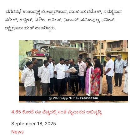
ನಗರಸಭೆ ಉಪಾಧ್ಯಕ್ಷ ಬಿ.ಅಪ್ಸರ್‌ಪಾಷ, ಮುಖಂಡ ರಮೇಶ್, ಸದಸ್ಯರಾದ
ಸರೇಶ್, ಶಬ್ಬೀರ್, ಮೌಲ, ಆಸೀಪ್, ನಿಜಾಮ್, ಸಮೀವುಲ್ಲ, ನವೀನ್,
ಲಕ್ಷ್ಮೀನಾರಾಯಣ್ ಹಾಜರಿದ್ದರು.
4.65 ಕೋಟಿ ರೂ ವೆಚ್ಚದಲ್ಲಿ ಸಂತೆ ಮೈದಾನದ ಅಭಿವೃದ್ಧಿ
Date
September 18, 2025
In relation to
News