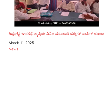
ಶಿಡ್ಲಘಟ್ಟ ನಗರಸಭೆ ವ್ಯಾಪ್ತಿಯ ವಿವಿಧ ವಸೂಲಾತಿ ಹಕ್ಕುಗಳ ವಾರ್ಷಿಕ ಹರಾಜು
Date
March 11, 2025
In relation to
News