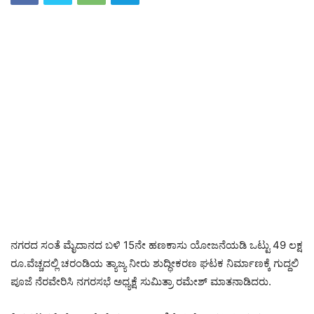
ನಗರದ ಸಂತೆ ಮೈದಾನದ ಬಳಿ 15ನೇ ಹಣಕಾಸು ಯೋಜನೆಯಡಿ ಒಟ್ಟು 49 ಲಕ್ಷ
ರೂ.ವೆಚ್ಚದಲ್ಲಿ ಚರಂಡಿಯ ತ್ಯಾಜ್ಯ ನೀರು ಶುದ್ಧೀಕರಣ ಘಟಕ ನಿರ್ಮಾಣಕ್ಕೆ ಗುದ್ದಲಿ
ಪೂಜೆ ನೆರವೇರಿಸಿ ನಗರಸಭೆ ಅಧ್ಯಕ್ಷೆ ಸುಮಿತ್ರಾ ರಮೇಶ್ ಮಾತನಾಡಿದರು.