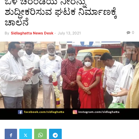
ಒಳ ಚರಂಡಿಯ ನೀರನ್ನು
ಶುದ್ಧೀಕರಿಸುವ ಘಟಕ ನಿರ್ಮಾಣಕ್ಕೆ
ಚಾಲನೆ
0
By
Sidlaghatta News Desk
-
July 13, 2021