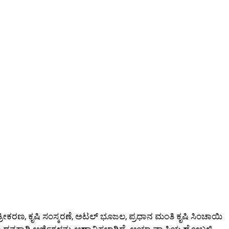
್ರೀಕರಣ, ಕೃಷಿ ಸಂಸ್ಕರಣೆ, ಅಟಲ್ ಭೂಜಲ, ಪ್ರಧಾನ ಮಂತಿ ಕೃಷಿ ಸಿಂಚಾಯಿ
್ಕಾಗಿ ಅರ್ಜಿಗಳನ್ನು ಆಹ್ವಾನಿಸಲಾಗಿದೆ. ಆಯಾ ವ್ಯಾಪ್ತಿಯ ಹೋಬಳಿ