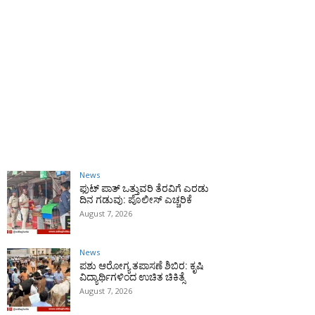
News
ಫುಟ್‌ ಪಾತ್ ಒತ್ತುವರಿ ತೆರವಿಗೆ ಎರಡು
ದಿನ ಗಡುವು: ಪೊಲೀಸ್ ಎಚ್ಚರಿಕೆ
August 7, 2026
News
ಪಶು ಆರೋಗ್ಯ ತಪಾಸಣೆ ಶಿಬಿರ: ಕೃಷಿ
ವಿದ್ಯಾರ್ಥಿಗಳಿಂದ ಉಚಿತ ಚಿಕಿತ್ಸೆ
August 7, 2026