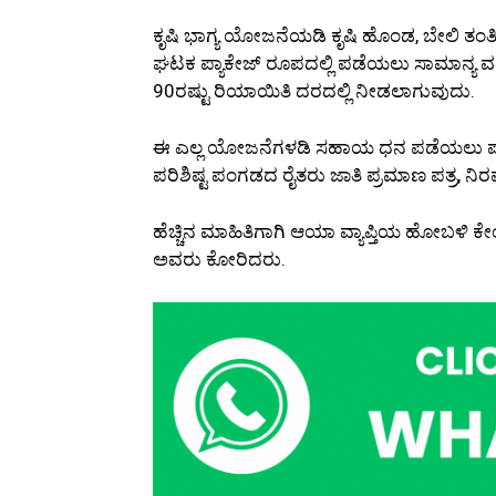
ಕೃಷಿ ಭಾಗ್ಯ ಯೋಜನೆಯಡಿ ಕೃಷಿ ಹೊಂಡ, ಬೇಲಿ ತಂತ
ಘಟಕ ಪ್ಯಾಕೇಜ್ ರೂಪದಲ್ಲಿ ಪಡೆಯಲು ಸಾಮಾನ್ಯ ವರ್ಗ
90ರಷ್ಟು ರಿಯಾಯಿತಿ ದರದಲ್ಲಿ ನೀಡಲಾಗುವುದು.
ಈ ಎಲ್ಲ ಯೋಜನೆಗಳಡಿ ಸಹಾಯ ಧನ ಪಡೆಯಲು ಪಹಣಿ, ಆಧಾ
ಪರಿಶಿಷ್ಟ ಪಂಗಡದ ರೈತರು ಜಾತಿ ಪ್ರಮಾಣ ಪತ್ರ, ನಿರಪ
ಹೆಚ್ಚಿನ ಮಾಹಿತಿಗಾಗಿ ಆಯಾ ವ್ಯಾಪ್ತಿಯ ಹೋಬಳಿ ಕೇ
ಅವರು ಕೋರಿದರು.