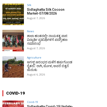
Silk
Sidlaghatta Silk Cocoon
Market-07/08/2026
August 7, 2026
News
ಶಾಲಾ ಹಂತದಲ್ಲೇ ನಾಯಕತ್ವ ಪಾಠ:
ವಿದ್ಯಾರ್ಥಿ ಪ್ರತಿನಿಧಿಗಳಿಗೆ ಪದಗ್ರಹಣ
ಸಮಾರಂಭ
August 7, 2026
Agriculture
ಆಗಸ್ಟ್ ಆರಂಭದ ಮಳೆಗೆ ಹರ್ಷಗೊಂಡ
ರೈತರು: ರಾಗಿ, ಜೋಳ, ಅವರೆ ಬಿತ್ತನೆ
ಚುರುಕು
August 6, 2026
COVID-19
Covid-19
Sidlaghatta Covid-19 Update-