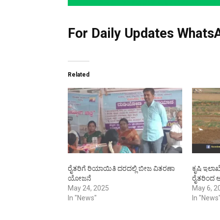
For Daily Updates WhatsA
Related
ರೈತರಿಗೆ ರಿಯಾಯಿತಿ ದರದಲ್ಲಿ ಬೀಜ ವಿತರಣಾ
ಕೃಷಿ ಇಲಾಖ
ಯೋಜನೆ
ರೈತರಿಂದ ಅ
May 24, 2025
May 6, 2
In "News"
In "News