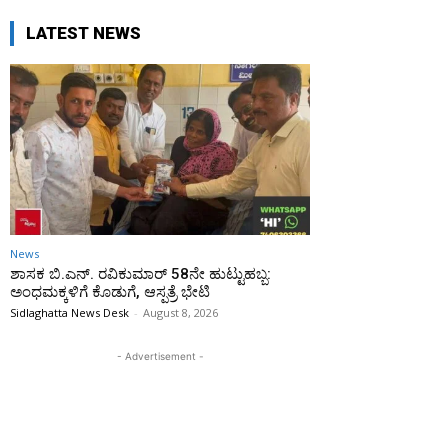
LATEST NEWS
News
ಶಾಸಕ ಬಿ.ಎನ್. ರವಿಕುಮಾರ್ 58ನೇ ಹುಟ್ಟುಹಬ್ಬ:
ಅಂಧಮಕ್ಕಳಿಗೆ ಕೊಡುಗೆ, ಆಸ್ಪತ್ರೆ ಭೇಟಿ
Sidlaghatta News Desk
-
August 8, 2026
- Advertisement -