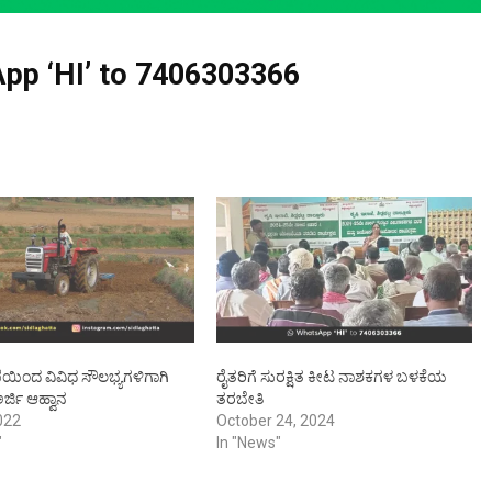
pp ‘HI’ to
7406303366
ೆಯಿಂದ ವಿವಿಧ ಸೌಲಭ್ಯಗಳಿಗಾಗಿ
ರೈತರಿಗೆ ಸುರಕ್ಷಿತ ಕೀಟ ನಾಶಕಗಳ ಬಳಕೆಯ
ರ್ಜಿ ಆಹ್ವಾನ
ತರಬೇತಿ
022
October 24, 2024
"
In "News"