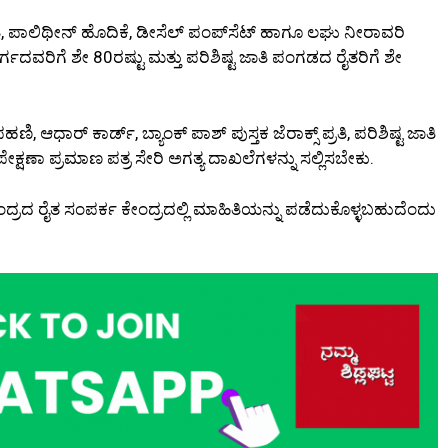
ಿ, ಪಾಲಿಥೀನ್ ಹೊದಿಕೆ, ಡೀಸೆಲ್ ಪಂಪ್‌ಸೆಟ್ ಹಾಗೂ ಲಘು ನೀರಾವರಿ
ದವರಿಗೆ ಶೇ 80ರಷ್ಟು ಮತ್ತು ಪರಿಶಿಷ್ಟ ಜಾತಿ ಪಂಗಡದ ರೈತರಿಗೆ ಶೇ
ರ್ ಕಾರ್ಡ್, ಬ್ಯಾಂಕ್ ಪಾಶ್ ಪುಸ್ತಕ ಜೆರಾಕ್ಸ್ ಪ್ರತಿ, ಪರಿಶಿಷ್ಟ ಜಾತಿ
ೇಕ್ಷಣಾ ಪ್ರಮಾಣ ಪತ್ರ ಸೇರಿ ಅಗತ್ಯ ದಾಖಲೆಗಳನ್ನು ಸಲ್ಲಿಸಬೇಕು.
ಂದ್ರದ ರೈತ ಸಂಪರ್ಕ ಕೇಂದ್ರದಲ್ಲಿ ಮಾಹಿತಿಯನ್ನು ಪಡೆದುಕೊಳ್ಳಬಹುದೆಂದು