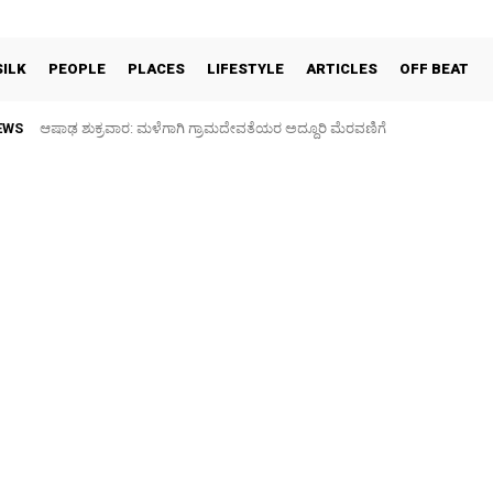
SILK
PEOPLE
PLACES
LIFESTYLE
ARTICLES
OFF BEAT
EWS
ಫುಟ್‌ ಪಾತ್ ಒತ್ತುವರಿ ತೆರವಿಗೆ ಎರಡು ದಿನ ಗಡುವು: ಪೊಲೀಸ್ ಎಚ್ಚರಿಕೆ