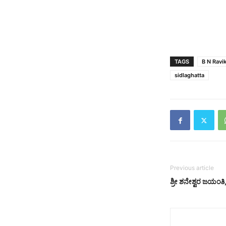
TAGS
B N Ravi
sidlaghatta
Previous article
ಶ್ರೀ ಶನೇಶ್ವರ ಜಯಂತಿ,