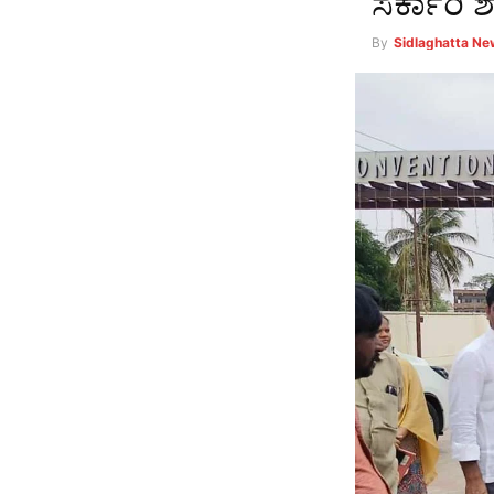
ಸರ್ಕಾರಿ ಶ
By
Sidlaghatta N