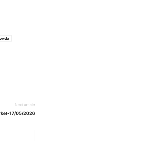
gowda
Next article
arket-17/05/2026