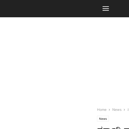
Home
News
ಸ
News