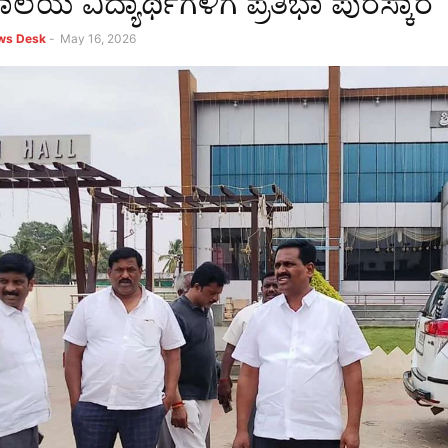
ಾಲೆಯ ವಿದ್ಯಾರ್ಥಿಗಳಿಗೆ ಪ್ರತಿಭಾ ಪುರಸ್ಕಾರ
ews Desk
-
May 16, 2026