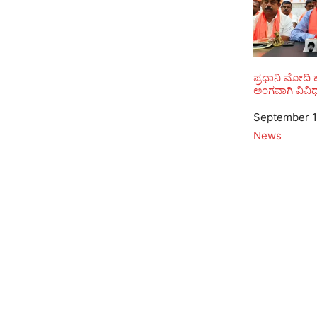
ಪ್ರಧಾನಿ ಮೋದಿ ಹ
ಅಂಗವಾಗಿ ವಿವಿ
Date
September 1
In relation to
News