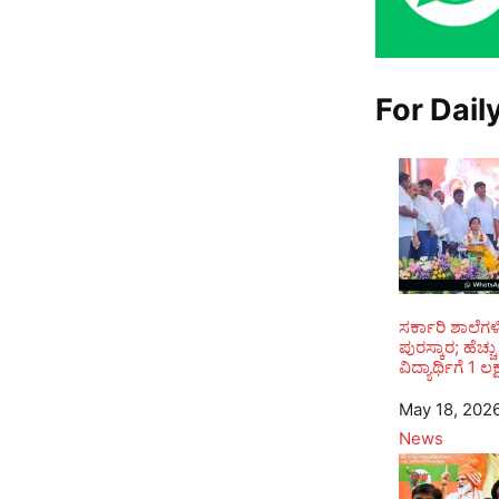
For Dail
ಸರ್ಕಾರಿ ಶಾಲೆಗಳ
ಪುರಸ್ಕಾರ; ಹೆಚ್
ವಿದ್ಯಾರ್ಥಿಗೆ 1
Date
May 18, 202
In relation to
News