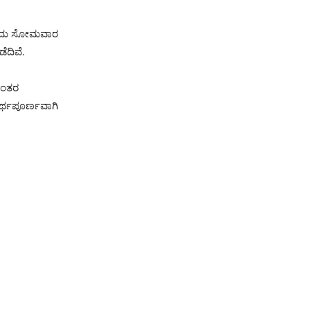
8ರಂದು ಸೋಮವಾರ
ೆದಿವೆ.
 ನಂತರ
ಅರ್ಥಪೂರ್ಣವಾಗಿ