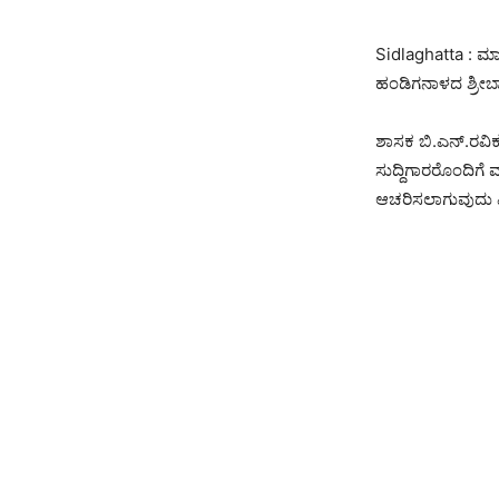
Sidlaghatta : ಮ
ಹಂಡಿಗನಾಳದ ಶ್ರೀಬಾಲ
ಶಾಸಕ ಬಿ.ಎನ್.ರವಿಕು
ಸುದ್ದಿಗಾರರೊಂದಿಗೆ
ಆಚರಿಸಲಾಗುವುದು 