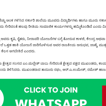
ಿ ಅತಿ ಹೆಚ್ಚು ಅಂಕ ಗಳಿಸಿದ ಸರ್ಕಾರಿ ಶಾಲೆಯ ಮೂವರು ವಿದ್ಯಾರ್ಥಿಗಳು ಹಾಗೂ ಮೂರು ಸರ್ಕ
 ಸೇರಿದಂತೆ ಹಲವು ರೀತಿಯ ಸಾಮಾಜಿಕ ಕಾರ್ಯಗಳನ್ನು ಹಮ್ಮಿಕೊಂಡಿದೆ ಎಂದು ವಿವ
ವರು ಕೃಷಿ, ರೈತರು, ನೀರಾವರಿ ಯೋಜನೆಗಳ ಬಗ್ಗೆ ತೋರುವ ಕಾಳಜಿ, ಕೇಂದ್ರ ಅಥವಾ 
ೆ ಒತ್ತಡ ಹಾಕಿ ಯೋಜನೆ ಜಾರಿಗೊಳಿಸುವ ಅವರ ರಾಜಕೀಯ ಅನುಭವ, ಜಾಣ್ಮೆ, ಮುತ್ಸದ್ದಿ
ವ ಕೆಲಸ ಆಗಬೇಕಿದೆ ಎಂದರು.
ಷೇತ್ರದ ಸಂಸದ ಎಂ.ಮಲ್ಲೇಶ್ ಬಾಬು ಸೇರಿದಂತೆ ಕ್ಷೇತ್ರದ ಪಕ್ಷದ ಮುಖಂಡರು, ಕಾರ
 ಎಂದು ತಿಳಿಸಿದರು. ಮುಖಂಡರಾದ ತಾದೂರು ರಘು, ಆರ್.ಎ.ಉಮೇಶ್, ರಮೇಶ್ ಹಾಜರಿ