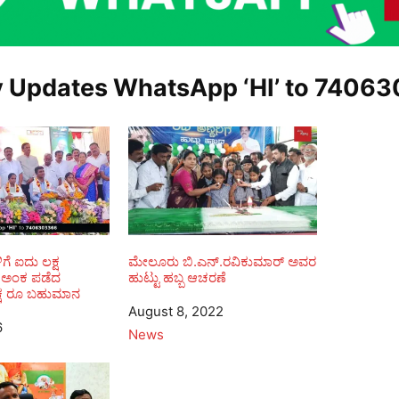
y Updates WhatsApp ‘HI’ to
74063
ಿಗೆ ಐದು ಲಕ್ಷ
ಮೇಲೂರು ಬಿ.ಎನ್.ರವಿಕುಮಾರ್ ಅವರ
ಚು ಅಂಕ ಪಡೆದ
ಹುಟ್ಟು ಹಬ್ಬ ಆಚರಣೆ
 ಲಕ್ಷ ರೂ ಬಹುಮಾನ
Date
August 8, 2022
6
In relation to
News