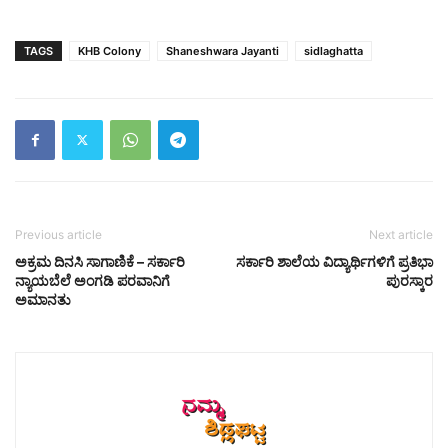
TAGS
KHB Colony
Shaneshwara Jayanti
sidlaghatta
Previous article
Next article
ಅಕ್ರಮ ದಿನಸಿ ಸಾಗಾಣಿಕೆ – ಸರ್ಕಾರಿ
ಸರ್ಕಾರಿ ಶಾಲೆಯ ವಿದ್ಯಾರ್ಥಿಗಳಿಗೆ ಪ್ರತಿಭಾ
ನ್ಯಾಯಬೆಲೆ ಅಂಗಡಿ ಪರವಾನಿಗೆ
ಪುರಸ್ಕಾರ
ಅಮಾನತು