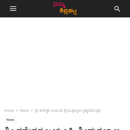
Home
News
ಶ್ರೀ ಶನೇಶ್ವರ ಜಯಂತಿ, ಶ್ರೀಮತ್ಕಲ್ಯಾಣ ಬ್ರಹ್ಮರಥೋತ್ಸವ
News