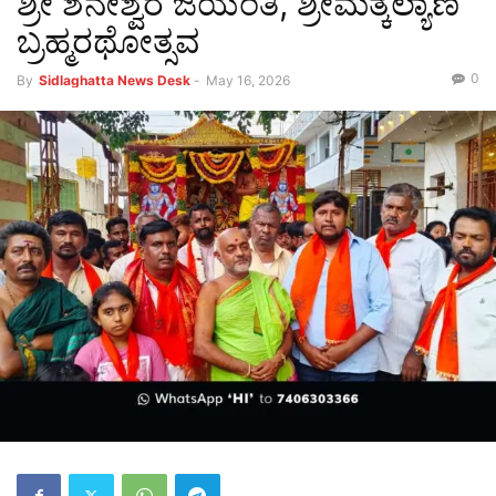
ಶ್ರೀ ಶನೇಶ್ವರ ಜಯಂತಿ, ಶ್ರೀಮತ್ಕಲ್ಯಾಣ
ಬ್ರಹ್ಮರಥೋತ್ಸವ
0
By
Sidlaghatta News Desk
-
May 16, 2026