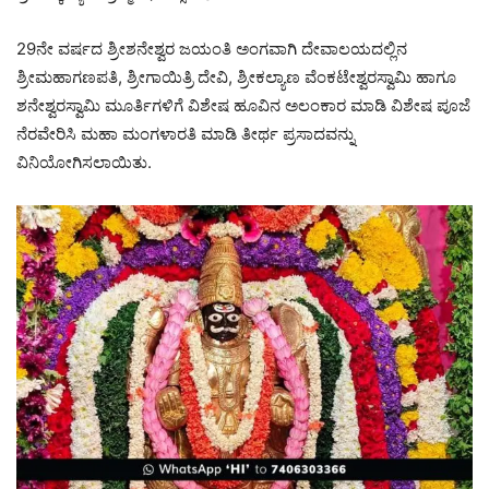
29ನೇ ವರ್ಷದ ಶ್ರೀಶನೇಶ್ವರ ಜಯಂತಿ ಅಂಗವಾಗಿ ದೇವಾಲಯದಲ್ಲಿನ
ಶ್ರೀಮಹಾಗಣಪತಿ, ಶ್ರೀಗಾಯಿತ್ರಿ ದೇವಿ, ಶ್ರೀಕಲ್ಯಾಣ ವೆಂಕಟೇಶ್ವರಸ್ವಾಮಿ ಹಾಗೂ
ಶನೇಶ್ವರಸ್ವಾಮಿ ಮೂರ್ತಿಗಳಿಗೆ ವಿಶೇಷ ಹೂವಿನ ಅಲಂಕಾರ ಮಾಡಿ ವಿಶೇಷ ಪೂಜೆ
ನೆರವೇರಿಸಿ ಮಹಾ ಮಂಗಳಾರತಿ ಮಾಡಿ ತೀರ್ಥ ಪ್ರಸಾದವನ್ನು
ವಿನಿಯೋಗಿಸಲಾಯಿತು.