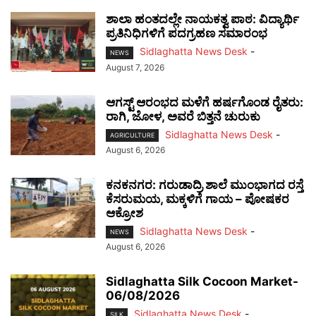
ಶಾಲಾ ಹಂತದಲ್ಲೇ ನಾಯಕತ್ವ ಪಾಠ: ವಿದ್ಯಾರ್ಥಿ
ಪ್ರತಿನಿಧಿಗಳಿಗೆ ಪದಗ್ರಹಣ ಸಮಾರಂಭ
Sidlaghatta News Desk
-
NEWS
August 7, 2026
ಆಗಸ್ಟ್ ಆರಂಭದ ಮಳೆಗೆ ಹರ್ಷಗೊಂಡ ರೈತರು:
ರಾಗಿ, ಜೋಳ, ಅವರೆ ಬಿತ್ತನೆ ಚುರುಕು
Sidlaghatta News Desk
-
AGRICULTURE
August 6, 2026
ಕನಕನಗರ: ಗರುಡಾದ್ರಿ ಶಾಲೆ ಮುಂಭಾಗದ ರಸ್ತೆ
ಕೆಸರುಮಯ, ಮಕ್ಕಳಿಗೆ ಗಾಯ – ಪೋಷಕರ
ಆಕ್ರೋಶ
Sidlaghatta News Desk
-
NEWS
August 6, 2026
Sidlaghatta Silk Cocoon Market-
06/08/2026
Sidlaghatta News Desk
-
SILK