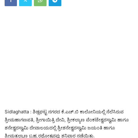
Sidlaghatta : ಶಿಡ್ಲಘಟ್ಟ ನಗರದ ಕೆ.ಎಚ್‌.ಬಿ ಕಾಲೋನಿಯಲ್ಲಿ ನೆಲೆಸಿರುವ
ಶ್ರೀಮಹಾಗಣಪತಿ, ಶ್ರೀಗಾಯಿತ್ರಿ ದೇವಿ, ಶ್ರೀಕಲ್ಯಾಣ ವೆಂಕಟೇಶ್ವರಸ್ವಾಮಿ ಹಾಗೂ
ಶನೇಶ್ವರಸ್ವಾಮಿ ದೇವಾಲಯದಲ್ಲಿ ಶ್ರೀಶನೇಶ್ವರಸ್ವಾಮಿ ಜಯಂತಿ ಹಾಗೂ
ಶ್ರೀಮತ್ಕಲ್ಯಾಣ ಬ್ರಹ್ಮ ರಥೋತ್ಸವವು ಶನಿವಾರ ನಡೆಯಿತು.