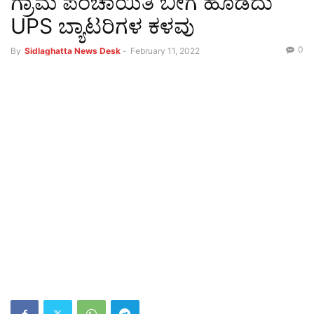
ಗ್ರಾಮ ಪಂಚಾಯಿತಿ ಬೀಗ ಹೊಡೆದು
UPS ಬ್ಯಾಟರಿಗಳ ಕಳವು
0
By
Sidlaghatta News Desk
-
February 11, 2022