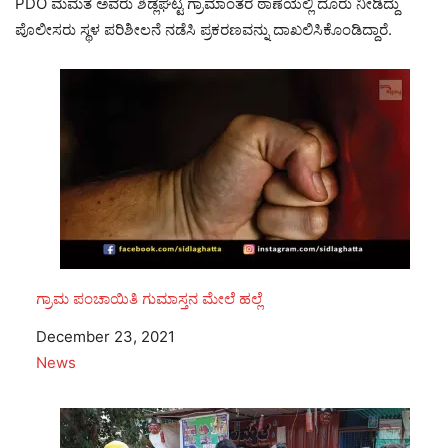
PDO ಮಮತ ಅವರು ಶಿಡ್ಲಘಟ್ಟ ಗ್ರಾಮಾಂತರ ಠಾಣೆಯಲ್ಲಿ ದೂರು ನೀಡಿದ್ದು
ಪೊಲೀಸರು ಸ್ಥಳ ಪರಿಶೀಲನೆ ನಡೆಸಿ ಪ್ರಕರಣವನ್ನು ದಾಖಲಿಸಿಕೊಂಡಿದ್ದಾರೆ.
ಗ್ರಾಮ ಪಂಚಾಯಿತಿ ಗುಮಾಸ್ತನ ಮೇಲೆ ಹಲ್ಲೆ
Date
December 23, 2021
In relation to
News