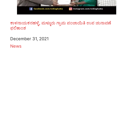
ಕಾಳನಾಯಕನಹಳ್ಳಿ, ಮಳ್ಳೂರು ಗ್ರಾಮ ಪಂಚಾಯಿತಿ ಉಪ ಚುನಾವಣೆ
ಫಲಿತಾಂಶ
Date
December 31, 2021
In relation to
News