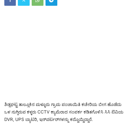
ಶಿಡ್ಲಘಟ್ಟ ತಾಲ್ಲೂಕಿನ ಮಳ್ಳೂರು ಗ್ರಾಮ ಪಂಚಾಯಿತಿ ಕಚೇರಿಯ ಬೀಗ ಹೊಡೆದು
ಒಳ ನುಗ್ಗಿರುವ ಕಳ್ಳರು CCTV ಕ್ಯಾಮೆರಾದ ಸಂಪರ್ಕ ಕಡಿತಗೊಳಿಸಿ ಸಿಸಿ ಟಿವಿಯ
DVR, UPS ಬ್ಯಾಟರಿ, ಇನ್‌ವರ್ಟರ್‌ಗಳನ್ನು ಕದ್ದೊಯ್ದಿದ್ದಾರೆ.