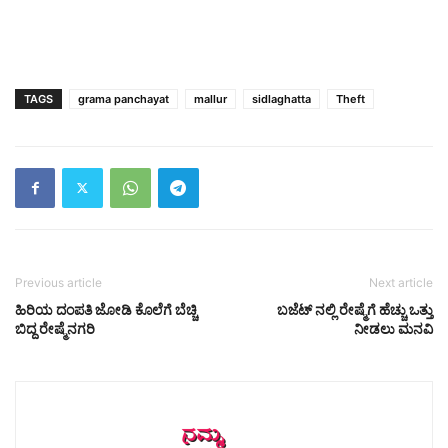
TAGS
grama panchayat
mallur
sidlaghatta
Theft
Previous article
Next article
ಹಿರಿಯ ದಂಪತಿ ಜೋಡಿ ಕೊಲೆಗೆ ಬೆಚ್ಚಿ
ಬಜೆಟ್ ನಲ್ಲಿ ರೇಷ್ಮೆಗೆ ಹೆಚ್ಚು ಒತ್ತು
ಬಿದ್ದ ರೇಷ್ಮೆನಗರಿ
ನೀಡಲು ಮನವಿ