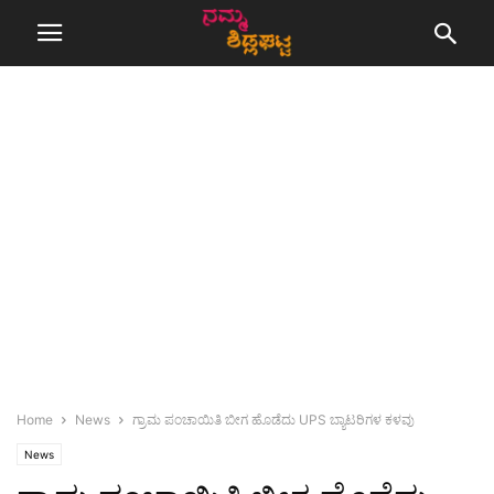
Home
News
ಗ್ರಾಮ ಪಂಚಾಯಿತಿ ಬೀಗ ಹೊಡೆದು UPS ಬ್ಯಾಟರಿಗಳ ಕಳವು
News