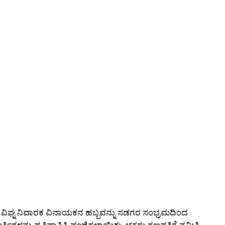
್ಯಂತ ವಿಘ್ನ ನಿವಾರಕ ವಿನಾಯಕನ ಹಬ್ಬವನ್ನು ಸಡಗರ ಸಂಭ್ರಮದಿಂದ
ನ್ನು ಪ್ರತಿಷ್ಠಾಪಿಸಿ ಪೂಜಿಸಲಾಯಿತು. ಭಕ್ತರು ಗಣಪತಿಗೆ ನಮಿಸಿ