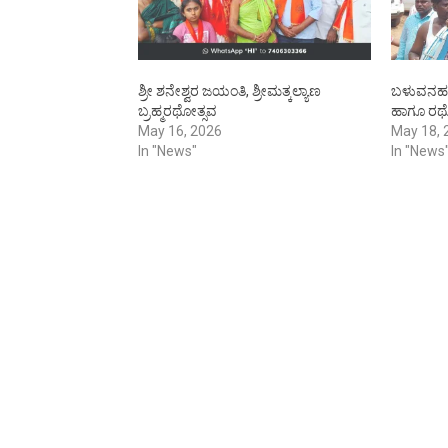
ಶ್ರೀ ಶನೇಶ್ವರ ಜಯಂತಿ, ಶ್ರೀಮತ್ಕಲ್ಯಾಣ
ಬಳುವನಹಳ್ಳ
ಬ್ರಹ್ಮರಥೋತ್ಸವ
ಹಾಗೂ ರಥ
May 16, 2026
May 18, 
In "News"
In "News