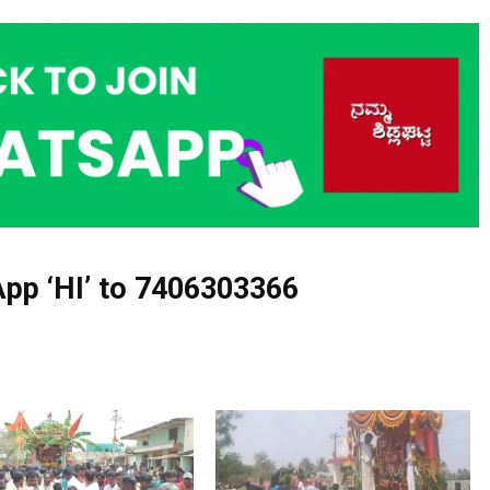
pp ‘HI’ to
7406303366