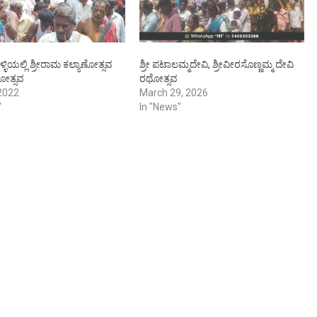
ಿಯಲ್ಲಿ ಶ್ರೀರಾಮ ಕಲ್ಯಾಣೋತ್ಸವ
ಶ್ರೀ ಪಟಾಲಮ್ಮದೇವಿ, ಶ್ರೀವೀರಸೊಣ್ಣಮ್ಮ ದೇವಿ
ೋತ್ಸವ
ರಥೋತ್ಸವ
2022
March 29, 2026
"
In "News"