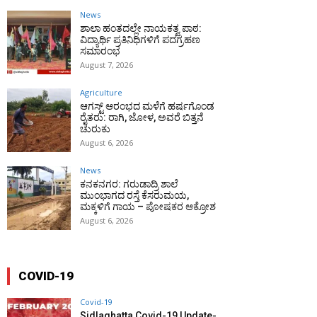
News
ಶಾಲಾ ಹಂತದಲ್ಲೇ ನಾಯಕತ್ವ ಪಾಠ:
ವಿದ್ಯಾರ್ಥಿ ಪ್ರತಿನಿಧಿಗಳಿಗೆ ಪದಗ್ರಹಣ
ಸಮಾರಂಭ
August 7, 2026
Agriculture
ಆಗಸ್ಟ್ ಆರಂಭದ ಮಳೆಗೆ ಹರ್ಷಗೊಂಡ
ರೈತರು: ರಾಗಿ, ಜೋಳ, ಅವರೆ ಬಿತ್ತನೆ
ಚುರುಕು
August 6, 2026
News
ಕನಕನಗರ: ಗರುಡಾದ್ರಿ ಶಾಲೆ
ಮುಂಭಾಗದ ರಸ್ತೆ ಕೆಸರುಮಯ,
ಮಕ್ಕಳಿಗೆ ಗಾಯ – ಪೋಷಕರ ಆಕ್ರೋಶ
August 6, 2026
COVID-19
Covid-19
Sidlaghatta Covid-19 Update-