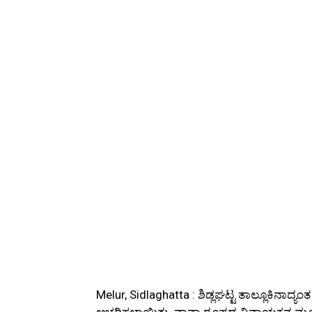
Melur, Sidlaghatta : ಶಿಡ್ಲಘಟ್ಟ ತಾಲ್ಲೂಕಿನಾದ
ಆಚರಿಸಲಾಯಿತು. ನಾನಾ ರೂಪದ ವಿನಾಯಕನ ಮೂರ್ತಿಗಳ