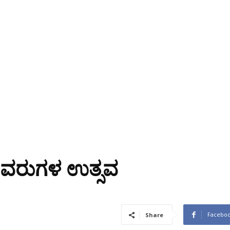
ೇವರುಗಳ ಉತ್ಸವ
Facebo
Share