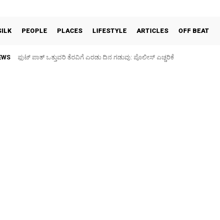
SILK
PEOPLE
PLACES
LIFESTYLE
ARTICLES
OFF BEAT
EWS
ಪಶು ಆರೋಗ್ಯ ತಪಾಸಣೆ ಶಿಬಿರ: ಕೃಷಿ ವಿದ್ಯಾರ್ಥಿಗಳಿಂದ ಉಚಿತ ಚಿಕಿತ್ಸೆ