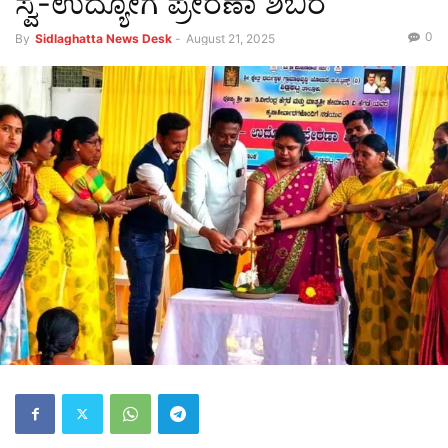
ಸ್ವ-ಉದ್ಯೋಗ ಪ್ರೇರಣಾ ಶಿಬಿರ
0
By
Sidlaghatta News Desk
-
August 21, 2025