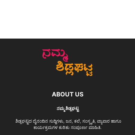
ABOUT US
ನಮ್ಮ ಶಿಡ್ಲಘಟ್ಟ
ಶಿಡ್ಲಘಟ್ಟದ ದೈನಂದಿನ ಸುದ್ದಿಗಳು, ಜನ, ಕಲೆ, ಸಂಸ್ಕೃತಿ, ವ್ಯಾಪಾರ ಹಾಗೂ
ಕಾರ್ಯಕ್ರಮಗಳ ಕುರಿತು ಸಂಪೂರ್ಣ ಮಾಹಿತಿ.