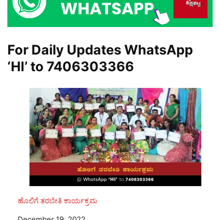
For Daily Updates WhatsApp
‘HI’ to
7406303366
ಹೊಲಿಗೆ ತರಬೇತಿ ಕಾರ್ಯಕ್ರಮ
Date
December 19, 2022