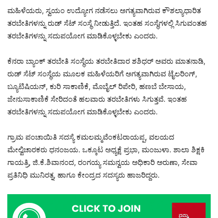
ಮಹಿಳೆಯರು, ಸ್ವಯಂ ಉದ್ಯೋಗ ನಡೆಸಲು ಅಗತ್ಯವಾಗಿರುವ ಕೌಶಲ್ಯಾಧಾರಿತ
ತರಬೇತಿಗಳನ್ನು ರುಡ್ ಸೆಟ್ ಸಂಸ್ಥೆ ನೀಡುತ್ತಿದೆ. ಇಂತಹ ಸಂಸ್ಥೆಗಳಲ್ಲಿ ಸಿಗುವಂತಹ
ತರಬೇತಿಗಳನ್ನು ಸದುಪಯೋಗ ಮಾಡಿಕೊಳ್ಳಬೇಕು ಎಂದರು.
ಕೆನರಾ ಬ್ಯಾಂಕ್ ತರಬೇತಿ ಸಂಸ್ಥೆಯ ತರಬೇತಿದಾರ ಶಶಿಧರ್ ಅವರು ಮಾತನಾಡಿ,
ರುಡ್ ಸೆಟ್ ಸಂಸ್ಥೆಯ ಮೂಲಕ ಮಹಿಳೆಯರಿಗೆ ಅಗತ್ಯವಾಗಿರುವ ಟೈಲರಿಂಗ್,
ಬ್ಯೂಟಿಷಿಯನ್, ಕುರಿ ಸಾಕಾಣಿಕೆ, ಮೊಬೈಲ್ ರಿಪೇರಿ, ಹಣಬೆ ಬೇಸಾಯ,
ಜೇನುಸಾಕಾಣಿಕೆ ಸೇರಿದಂತೆ ಹಲವಾರು ತರಬೇತಿಗಳು ಸಿಗುತ್ತವೆ. ಇಂತಹ
ತರಬೇತಿಗಳನ್ನು ಸದುಪಯೋಗ ಮಾಡಿಕೊಳ್ಳಬೇಕು ಎಂದರು.
ಗ್ರಾಮ ಪಂಚಾಯಿತಿ ಸದಸ್ಯೆ ಕಮಲಮ್ಮವೆಂಕಟರಾಯಪ್ಪ, ವಲಯದ
ಮೇಲ್ವಿಚಾರಕರು ಧನಂಜಯ. ಒಕ್ಕೂಟ ಅಧ್ಯಕ್ಷೆ ಪ್ರಭಾ, ಮಂಜುಳಾ. ಶಾಲಾ ಶಿಕ್ಷಕಿ
ಗಾಯತ್ರಿ, ಜಿ.ಕೆ.ಶಿವಾನಂದ, ರಂಗಯ್ಯ ಸಮನ್ವಯ ಅಧಿಕಾರಿ ಅರುಣಾ, ಸೇವಾ
ಪ್ರತಿನಿಧಿ ಮುನಿರತ್ನ, ಹಾಗೂ ಕೇಂದ್ರದ ಸದಸ್ಯರು ಹಾಜರಿದ್ದರು.