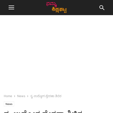
Home
News
ಸ್ವ-ಉದ್ಯೋಗ ಪ್ರೇರಣಾ ಶಿಬಿರ
News