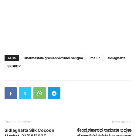
TAGS
Dharmastala gramabhivruddi sangha
melur
sidlaghatta
SKDRDP
Previous article
Next article
Sidlaghatta Silk Cocoon
ಕೇಂದ್ರ ಸರ್ಕಾರದ ಸಾಮಾಜಿಕ ಭದ್ರತಾ
Market-21/08/2025
ಯೋಜನೆಗಳ ತರಬೇತಿ ಕಾರ್ಯಾಗಾರ