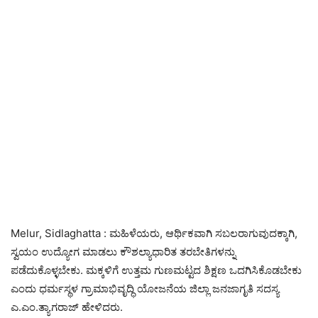
Melur, Sidlaghatta : ಮಹಿಳೆಯರು, ಆರ್ಥಿಕವಾಗಿ ಸಬಲರಾಗುವುದಕ್ಕಾಗಿ,
ಸ್ವಯಂ ಉದ್ಯೋಗ ಮಾಡಲು ಕೌಶಲ್ಯಾಧಾರಿತ ತರಬೇತಿಗಳನ್ನು
ಪಡೆದುಕೊಳ್ಳಬೇಕು. ಮಕ್ಕಳಿಗೆ ಉತ್ತಮ ಗುಣಮಟ್ಟದ ಶಿಕ್ಷಣ ಒದಗಿಸಿಕೊಡಬೇಕು
ಎಂದು ಧರ್ಮಸ್ಥಳ ಗ್ರಾಮಾಭಿವೃದ್ಧಿ ಯೋಜನೆಯ ಜಿಲ್ಲಾ ಜನಜಾಗೃತಿ ಸದಸ್ಯ
ಎ.ಎಂ.ತ್ಯಾಗರಾಜ್ ಹೇಳಿದರು.