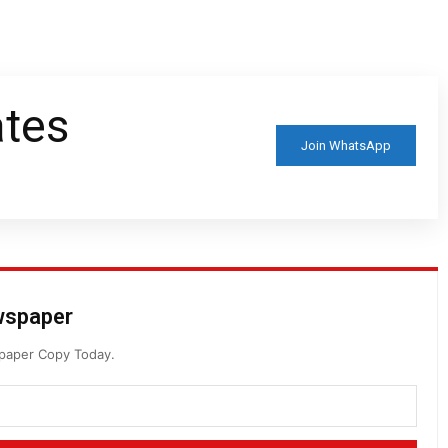
ates
Join WhatsApp
ewspaper
spaper Copy Today.