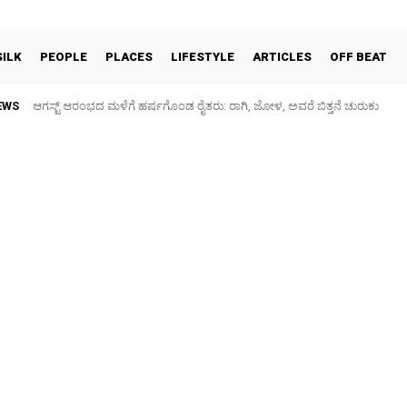
SILK
PEOPLE
PLACES
LIFESTYLE
ARTICLES
OFF BEAT
EWS
ಆಗಸ್ಟ್ ಆರಂಭದ ಮಳೆಗೆ ಹರ್ಷಗೊಂಡ ರೈತರು: ರಾಗಿ, ಜೋಳ, ಅವರೆ ಬಿತ್ತನೆ ಚುರುಕು
ಕನಕನಗರ: ಗರುಡಾದ್ರಿ ಶಾಲೆ ಮುಂಭಾಗದ ರಸ್ತೆ ಕೆಸರುಮಯ, ಮಕ್ಕಳಿಗೆ ಗಾಯ – ಪೋಷ