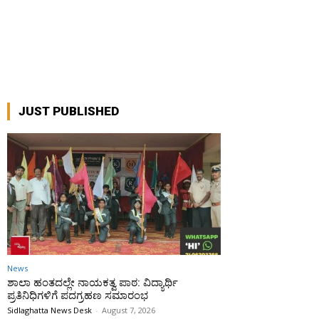
JUST PUBLISHED
News
ಶಾಲಾ ಹಂತದಲ್ಲೇ ನಾಯಕತ್ವ ಪಾಠ: ವಿದ್ಯಾರ್ಥಿ
ಪ್ರತಿನಿಧಿಗಳಿಗೆ ಪದಗ್ರಹಣ ಸಮಾರಂಭ
Sidlaghatta News Desk
-
August 7, 2026