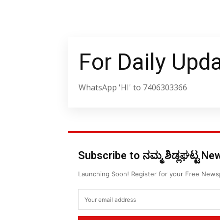
For Daily Upd
WhatsApp 'HI' to 7406303366
Subscribe to ನಮ್ಮ ಶಿಡ್ಲಘಟ್ಟ N
Launching Soon! Register for your Free New