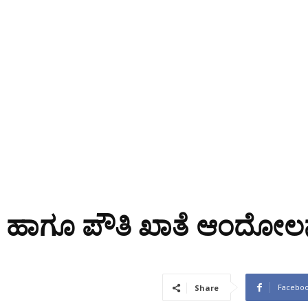
ಿ ಹಾಗೂ ಪೌತಿ ಖಾತೆ ಆಂದೋ
Facebo
Share