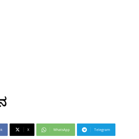
ಲನ
ok
X
WhatsApp
Telegram