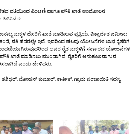
 ಆಡಳಿತದ ವತಿಯಿಂದ ಪಿಂಚಣಿ ಹಾಗೂ ಪೌತಿ ಖಾತೆ ಆಂದೋಲನ
 ತಿಳಿಸಿದರು.
ನು ಮಕ್ಕಳ ಹೆಸರಿಗೆ ಖಾತೆ ಮಾಡಿಸುವ ಪ್ರಕ್ರಿಯೆ. ಪಿತ್ರಾರ್ಜಿತ ಜಮೀನು
ತ, ತಂದೆ, ಪತಿ ಹೆಸರಲ್ಲೇ ಇದೆ‌. ಇದರಿಂದ ಹಲವು ಯೋಜನೆಗಳ ಲಾಭ ರೈತರಿಗೆ
ನು ನೋಂದಣಿಯಾಗಿರುವುದರಿಂದ ಅವರ ರೈತ ಮಕ್ಕಳಿಗೆ ಸರ್ಕಾರದ ಯೋಜನೆಗಳ
ಕಾರ ಪೌತಿ ಖಾತೆ ಮಾಡಿಸಲು ಮುಂದಾಗಿದೆ. ರೈತರಿಗೆ ಅನುಕೂಲವಾಗುವ
ರಿಸಲಾಗಿದೆ ಎಂದು ಹೇಳಿದರು.
 ಶಶಿಧರ್, ಮೋಹನ್ ಕುಮಾರ್, ಕಾರ್ತಿಕ್, ಗ್ರಾಮ ಪಂಚಾಯಿತಿ ಸದಸ್ಯ