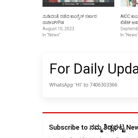
ನುಡಿದಂತೆ ನಡೆದ ಕಾಂಗ್ರೆಸ್ ಸರ್ಕಾರ:
AICC ಕಾರ
ರಾಜೀವ್‍ಗೌಡ
ಟಿಕೆಟ್ ಆಕಾಂ
August 10, 2023
Septemb
In "News"
In "News
For Daily Upd
WhatsApp 'HI' to 7406303366
Subscribe to ನಮ್ಮ ಶಿಡ್ಲಘಟ್ಟ N