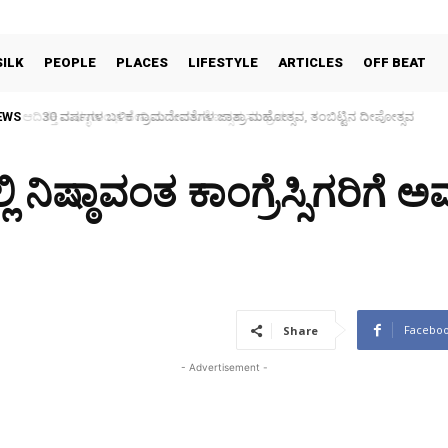
SILK
PEOPLE
PLACES
LIFESTYLE
ARTICLES
OFF BEAT
EWS
30 ವರ್ಷಗಳ ಬಳಿಕ ಗ್ರಾಮದೇವತೆಗಳ ಜಾತ್ರಾ ಮಹೋತ್ಸವ, ತಂಬಿಟ್ಟಿನ ದೀಪೋತ್ಸವ
 ನಿಷ್ಠಾವಂತ ಕಾಂಗ್ರೆಸ್ಸಿಗರಿಗೆ 
Facebo
Share
- Advertisement -