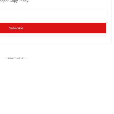
spaper Copy Today.
Subscribe
- Advertisement -