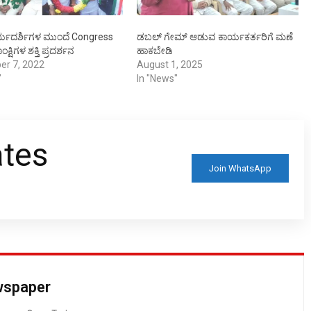
್ಯದರ್ಶಿಗಳ ಮುಂದೆ Congress
ಡಬಲ್ ಗೇಮ್ ಆಡುವ ಕಾರ್ಯಕರ್ತರಿಗೆ ಮಣೆ
ಕ್ಷಿಗಳ ಶಕ್ತಿ ಪ್ರದರ್ಶನ
ಹಾಕಬೇಡಿ
er 7, 2022
August 1, 2025
"
In "News"
ates
Join WhatsApp
ewspaper