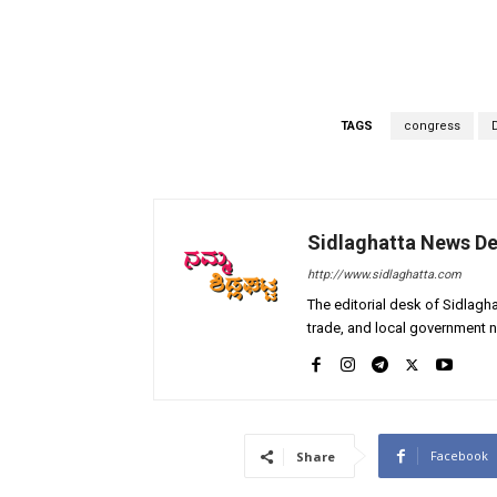
TAGS
congress
Sidlaghatta News D
http://www.sidlaghatta.com
The editorial desk of Sidlagha
trade, and local government n
Facebook
Share