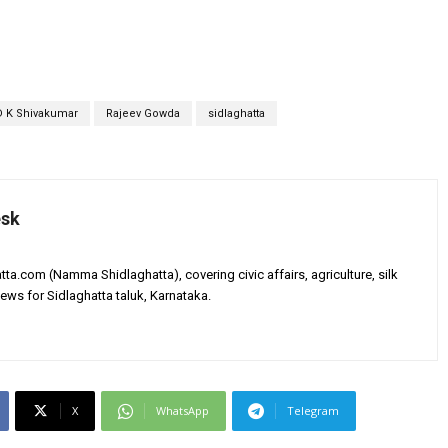
D K Shivakumar
Rajeev Gowda
sidlaghatta
esk
tta.com (Namma Shidlaghatta), covering civic affairs, agriculture, silk
ews for Sidlaghatta taluk, Karnataka.
X
WhatsApp
Telegram