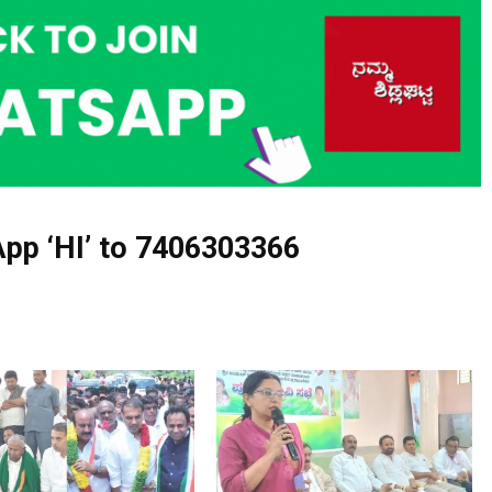
pp ‘HI’ to
7406303366