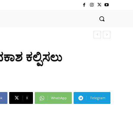
ಅವಕಾಶ ಕಲ್ಪಿಸಲು
ok
X
WhatsApp
Telegram