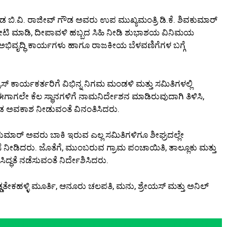
ಮುಖಂಡ ಬಿ.ವಿ. ರಾಜೀವ್ ಗೌಡ ಅವರು ಉಪ ಮುಖ್ಯಮಂತ್ರಿ ಡಿ.ಕೆ. ಶಿವಕುಮಾರ್
ೇಟಿ ಮಾಡಿ, ದೀಪಾವಳಿ ಹಬ್ಬದ ಸಿಹಿ ನೀಡಿ ಶುಭಾಶಯ ವಿನಿಮಯ
 ಅಭಿವೃದ್ಧಿ ಕಾರ್ಯಗಳು ಹಾಗೂ ರಾಜಕೀಯ ಬೆಳವಣಿಗೆಗಳ ಬಗ್ಗೆ
ಸ್ ಕಾರ್ಯಕರ್ತರಿಗೆ ವಿಭಿನ್ನ ನಿಗಮ ಮಂಡಳಿ ಮತ್ತು ಸಮಿತಿಗಳಲ್ಲಿ
ಈಗಾಗಲೇ ಕೆಲ ಸ್ಥಾನಗಳಿಗೆ ನಾಮನಿರ್ದೇಶನ ಮಾಡಿರುವುದಾಗಿ ತಿಳಿಸಿ,
ೆ ಕೂಡ ಅವಕಾಶ ನೀಡುವಂತೆ ವಿನಂತಿಸಿದರು.
 ಶಿವಕುಮಾರ್ ಅವರು ಬಾಕಿ ಇರುವ ಎಲ್ಲ ಸಮಿತಿಗಳಿಗೂ ಶೀಘ್ರದಲ್ಲೇ
ಡಿದರು. ಜೊತೆಗೆ, ಮುಂಬರುವ ಗ್ರಾಮ ಪಂಚಾಯಿತಿ, ತಾಲ್ಲೂಕು ಮತ್ತು
ದ್ಧತೆ ನಡೆಸುವಂತೆ ನಿರ್ದೇಶಿಸಿದರು.
ಡತೇಕಹಳ್ಳಿ ಮೂರ್ತಿ, ಆನೂರು ಚಲಪತಿ, ಮನು, ಶ್ರೇಯಸ್ ಮತ್ತು ಅನಿಲ್