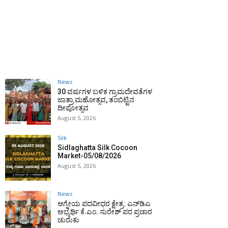
News
30 ವರ್ಷಗಳ ಬಳಿಕ ಗ್ರಾಮದೇವತೆಗಳ
ಜಾತ್ರಾ ಮಹೋತ್ಸವ, ತಂಬಿಟ್ಟಿನ
ದೀಪೋತ್ಸವ
August 5, 2026
Silk
Sidlaghatta Silk Cocoon
Market-05/08/2026
August 5, 2026
News
ಆಗ್ನೇಯ ಪದವೀಧರ ಕ್ಷೇತ್ರ: ಎನ್‌ಡಿಎ
ಅಭ್ಯರ್ಥಿ ಕೆ.ಎಂ. ಸುರೇಶ್ ಪರ ಪ್ರಚಾರ
ಚುರುಕು