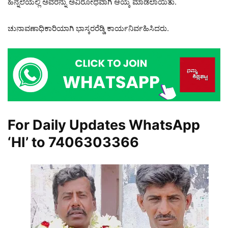
ಹಿನ್ನಲೆಯಲ್ಲಿ ಅವರನ್ನು ಅವಿರೋಧವಾಗಿ ಆಯ್ಕೆ ಮಾಡಲಾಯಿತು.
ಚುನಾವಣಾಧಿಕಾರಿಯಾಗಿ ಭಾಸ್ಕರರೆಡ್ಡಿ ಕಾರ್ಯನಿರ್ವಹಿಸಿದರು.
For Daily Updates WhatsApp
‘HI’ to
7406303366