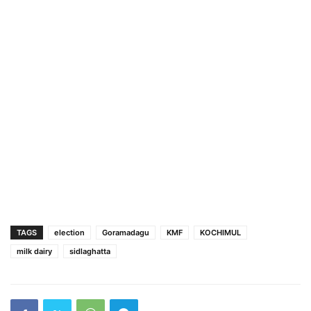
TAGS
election
Goramadagu
KMF
KOCHIMUL
milk dairy
sidlaghatta