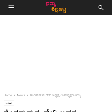
Home
News
ಗೊರಮಡುಗು ಡೇರಿ ಅಧ್ಯಕ್ಷ, ಉಪಾಧ್ಯಕ್ಷರ ಆಯ್ಕೆ
News