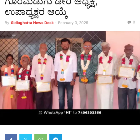
ಗೊರಮಡುಗು ಡೇರಿ ಅಧ್ಯಕ್ಷ,
ಉಪಾಧ್ಯಕ್ಷರ ಆಯ್ಕೆ
0
By
Sidlaghatta News Desk
-
February 3, 2025