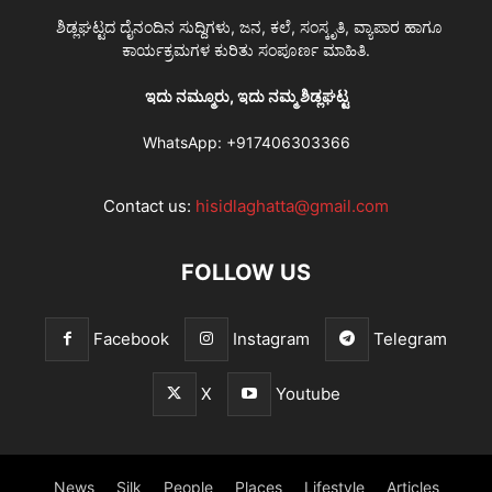
ಶಿಡ್ಲಘಟ್ಟದ ದೈನಂದಿನ ಸುದ್ದಿಗಳು, ಜನ, ಕಲೆ, ಸಂಸ್ಕೃತಿ, ವ್ಯಾಪಾರ ಹಾಗೂ
ಕಾರ್ಯಕ್ರಮಗಳ ಕುರಿತು ಸಂಪೂರ್ಣ ಮಾಹಿತಿ.
ಇದು ನಮ್ಮೂರು, ಇದು ನಮ್ಮ ಶಿಡ್ಲಘಟ್ಟ
WhatsApp:
+917406303366
Contact us:
hisidlaghatta@gmail.com
FOLLOW US
Facebook
Instagram
Telegram
X
Youtube
News
Silk
People
Places
Lifestyle
Articles