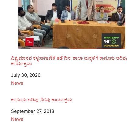
ವಿಶ್ವ ಮಾನವ ಕಳ್ಳಸಾಗಾಣಿಕೆ ತಡೆ ದಿನ: ಶಾಲಾ ಮಕ್ಕಳಿಗೆ ಕಾನೂನು ಅರಿವು
ಕಾರ್ಯಕ್ರಮ
Date
July 30, 2026
In relation to
News
ಕಾನೂನು ಅರಿವು ನೆರವು ಕಾರ್ಯಕ್ರಮ
Date
September 27, 2018
In relation to
News