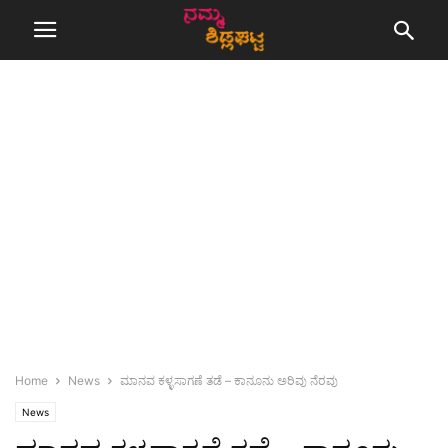
Home
News
ಮಾನವ ಕಳ್ಳಸಾಗಣೆ ತಡೆ – ಕಾನೂನು ಅರಿವು ನೆರವು
News