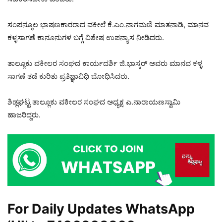
ಸಂಪನ್ಮೂಲ ಭಾಷಣಕಾರರಾದ ವಕೀಲೆ ಕೆ.ಎಂ.ನಾಗಮಣಿ ಮಾತನಾಡಿ, ಮಾನವ
ಕಳ್ಳಸಾಗಣೆ ಕಾನೂನುಗಳ ಬಗ್ಗೆ ವಿಶೇಷ ಉಪನ್ಯಾಸ ನೀಡಿದರು.
ತಾಲ್ಲೂಕು ವಕೀಲರ ಸಂಘದ ಕಾರ್ಯದರ್ಶಿ ಜಿ.ಭಾಸ್ಕರ್ ಅವರು ಮಾನವ ಕಳ್ಳ
ಸಾಗಣೆ ತಡೆ ಕುರಿತು ಪ್ರತಿಜ್ಞಾವಿಧಿ ಬೋಧಿಸಿದರು.
ಶಿಡ್ಲಘಟ್ಟ ತಾಲ್ಲೂಕು ವಕೀಲರ ಸಂಘದ ಅಧ್ಯಕ್ಷ ಎ.ನಾರಾಯಣಸ್ವಾಮಿ
ಹಾಜರಿದ್ದರು.
For Daily Updates WhatsApp