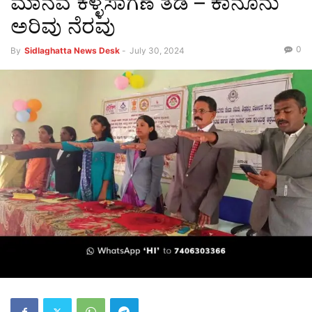
ಮಾನವ ಕಳ್ಳಸಾಗಣೆ ತಡೆ – ಕಾನೂನು
ಅರಿವು ನೆರವು
0
By
Sidlaghatta News Desk
-
July 30, 2024