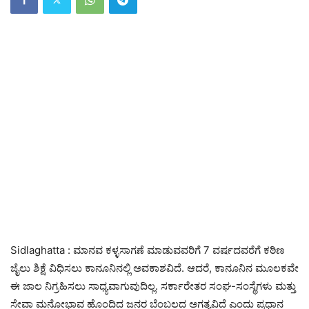
Sidlaghatta : ಮಾನವ ಕಳ್ಳಸಾಗಣೆ ಮಾಡುವವರಿಗೆ 7 ವರ್ಷದವರೆಗೆ ಕಠಿಣ
ಜೈಲು ಶಿಕ್ಷೆ ವಿಧಿಸಲು ಕಾನೂನಿನಲ್ಲಿ ಅವಕಾಶವಿದೆ. ಆದರೆ, ಕಾನೂನಿನ ಮೂಲಕವೇ
ಈ ಜಾಲ ನಿಗ್ರಹಿಸಲು ಸಾಧ್ಯವಾಗುವುದಿಲ್ಲ. ಸರ್ಕಾರೇತರ ಸಂಘ-ಸಂಸ್ಥೆಗಳು ಮತ್ತು
ಸೇವಾ ಮನೋಭಾವ ಹೊಂದಿದ ಜನರ ಬೆಂಬಲದ ಅಗತ್ಯವಿದೆ ಎಂದು ಪ್ರಧಾನ