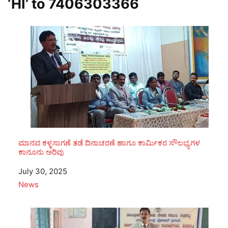
‘HI’ to
7406303366
ಮಾನವ ಕಳ್ಳಸಾಗಣೆ ತಡೆ ದಿನಾಚರಣೆ ಹಾಗೂ ಕಾರ್ಮಿಕರ ಸೌಲಭ್ಯಗಳ
ಕಾನೂನು ಅರಿವು
Date
July 30, 2025
In relation to
News