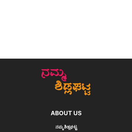
ABOUT US
ನಮ್ಮ ಶಿಡ್ಲಘಟ್ಟ