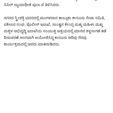
ಸಿವಿಲ್ ನ್ಯಾಯಾಧೀಶೆ ಪೂಜ.ಜೆ ತಿಳಿಸಿದರು.
ನಗರದ ಸ್ತ್ರೀಶಕ್ತಿ ಭವನದಲ್ಲಿ ಮಂಗಳವಾರ ತಾಲ್ಲೂಕು ಕಾನೂನು ಸೇವಾ ಸಮಿತಿ,
ವಕೀಲರ ಸಂಘ, ಪೊಲೀಸ್ ಇಲಾಖೆ, ಸಾಂತ್ವನ ಕೇಂದ್ರ ಮತ್ತು ಮಹಿಳಾ ಮತ್ತು
ಮಕ್ಕಳ ಅಭಿವೃದ್ಧಿ ಇಲಾಖೆಯ ಸಂಯುಕ್ತ ಆಶ್ರಯದಲ್ಲಿ ಮಾನವ ಕಳ್ಳಸಾಗಣೆ ತಡೆ
ದಿನಾಚರಣೆ ಅಂಗವಾಗಿ ಆಯೋಜಿಸಿದ್ದ ಕಾನೂನು ಅರಿವು ನೆರವು
ಕಾರ್ಯಕ್ರಮದಲ್ಲಿ ಅವರು ಮಾತನಾಡಿದರು.