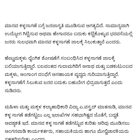
ಮಾನವ ಕಳ್ಳಸಾಗಣೆ ಬಗ್ಗೆ ಜನಜಾಗೃತಿ ಮೂಡಿಸುವ ಅಗತ್ಯವಿದೆ. ಸಾಮಾನ್ಯವಾಗಿ
ಉದ್ಯೋಗ ಗಿಟ್ಟಿಸುವ ಅಥವಾ ಹೇಗಾದರೂ ಬದುಕು ಕಟ್ಟಿಕೊಳ್ಳುವ ಭರವಸೆಯಲ್ಲಿ
ಜನರು ಸುಲಭವಾಗಿ ಮಾನವ ಕಳ್ಳಸಾಗಣೆ ಜಾಲಕ್ಕೆ ಸಿಲುಕುತ್ತಾರೆ ಎಂದರು.
ಹೆಣ್ಣುಮಕ್ಕಳು ಲೈಂಗಿಕ ಶೋಷಣೆಗೆ ಸಂಬಂಧಿಸಿದ ಕಳ್ಳಸಾಗಣೆ ಜಾಲಕ್ಕೆ
ಬಲಿಯಾಗುತ್ತಿದ್ದಾರೆ. ಬಲವಂತದ ಗುಲಾಮಗಿರಿಗೆ ಅನಾಥ ಮತ್ತು ಬಡಕುಟುಂಬದ
ಮಕ್ಕಳು, ಅಂಗಾಂಗ ದಂಧೆಗೆ ಅಸಹಾಯಕ ವೃದ್ಧರು ಗುರಿಯಾಗುತ್ತಿದ್ದಾರೆ.
ಕಳ್ಳಸಾಗಣೆಗೆ ಸಿಲುಕುವ ಜನರ ಬದುಕು ಬಹುಬೇಗ ಛಿದ್ರವಾಗುತ್ತದೆ ಎಂದು
ನುಡಿದರು.
ಮಹಿಳಾ ಮತ್ತು ಮಕ್ಕಳ ಕಲ್ಯಾಣಾಧಿಕಾರಿ ವಿದ್ಯಾ ಎ.ವಸ್ತ್ರದ್ ಮಾತನಾಡಿ, ಮಾನವ
ಕಳ್ಳ ಸಾಗಣೆ ತಡೆಗಟ್ಟಲು ಎಲ್ಲ ಇಲಾಖೆಗಳ ಸಹಭಾಗಿತ್ವದ ಜೊತೆಗೆ, ಬದ್ಧತೆ
ಅವಶ್ಯಕತೆ ಇದೆ. ಮಾನವ ಕಳ್ಳ ಸಾಗಣೆ ತಡೆಗಟ್ಟುವ ಕುರಿತು ಅರಿವು ಮೂಡಿಸಲು
ಅಂಗನವಾಡಿ ಕಾರ್ಯಕರ್ತರು, ಸಹಾಯಕಿಯರು ಹಾಗೂ ಮೇಲ್ವಿಚಾರಕಿಯರು
ಸಹಕರಿಸಬೇಕು ಎಂದರು.