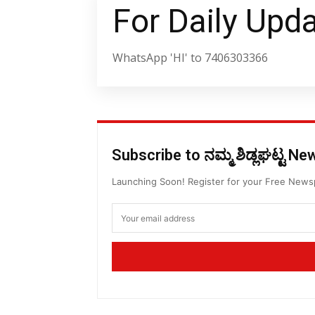
For Daily Upd
WhatsApp 'HI' to 7406303366
Subscribe to ನಮ್ಮ ಶಿಡ್ಲಘಟ್ಟ N
Launching Soon! Register for your Free New