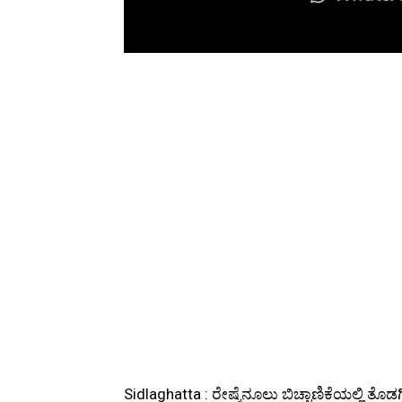
Sidlaghatta : ರೇಷ್ಮೆನೂಲು ಬಿಚ್ಚಾಣಿಕೆಯಲ್ಲಿ 