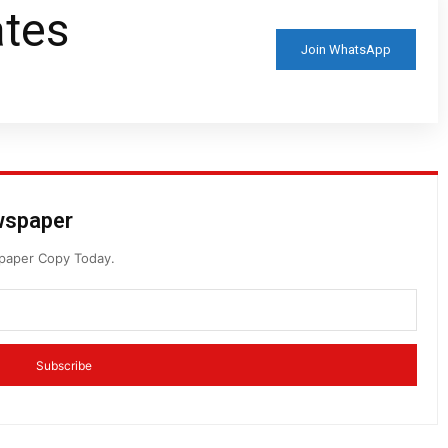
ates
Join WhatsApp
ewspaper
spaper Copy Today.
Subscribe