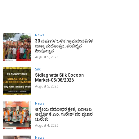
News
30 ವರ್ಷಗಳ ಬಳಿಕ ಗ್ರಾಮದೇವತೆಗಳ
ಜಾತ್ರಾ ಮಹೋತ್ಸವ, ತಂಬಿಟ್ಟಿನ
ದೀಪೋತ್ಸವ
August 5, 2026
Silk
Sidlaghatta Silk Cocoon
Market-05/08/2026
August 5, 2026
News
ಆಗ್ನೇಯ ಪದವೀಧರ ಕ್ಷೇತ್ರ: ಎನ್‌ಡಿಎ
ಅಭ್ಯರ್ಥಿ ಕೆ.ಎಂ. ಸುರೇಶ್ ಪರ ಪ್ರಚಾರ
ಚುರುಕು
August 4, 2026
News