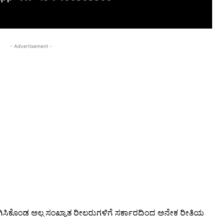
- Advertisement -
ತೊಡಗಿಸಿಕೊಂಡ ಅಲ್ಪ ಸಂಖ್ಯಾತ ರೀಲರುಗಳಿಗೆ ಸರ್ಕಾರದಿಂದ ಅನೇಕ ರೀತಿಯ