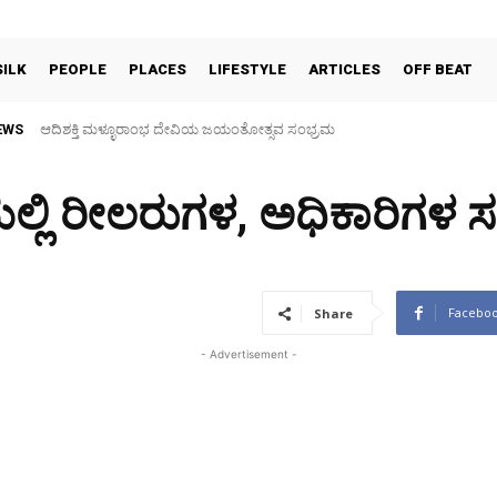
SILK
PEOPLE
PLACES
LIFESTYLE
ARTICLES
OFF BEAT
EWS
30 ವರ್ಷಗಳ ಬಳಿಕ ಗ್ರಾಮದೇವತೆಗಳ ಜಾತ್ರಾ ಮಹೋತ್ಸವ, ತಂಬಿಟ್ಟಿನ ದೀಪೋತ್ಸವ
ಲ್ಲಿ ರೀಲರುಗಳ, ಅಧಿಕಾರಿಗಳ ಸ
Facebo
Share
- Advertisement -