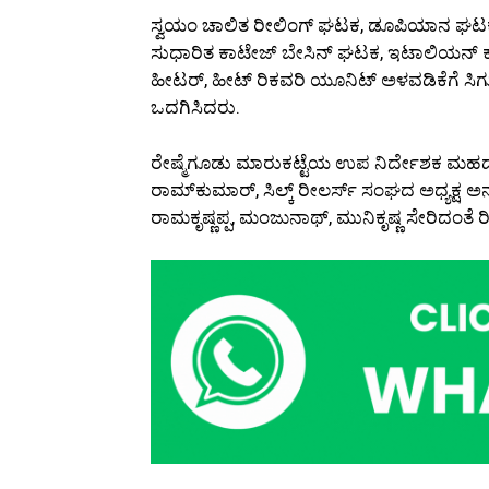
ಸ್ವಯಂ ಚಾಲಿತ ರೀಲಿಂಗ್ ಘಟಕ, ಡೂಪಿಯಾನ ಘಟಕ 
ಸುಧಾರಿತ ಕಾಟೇಜ್ ಬೇಸಿನ್ ಘಟಕ, ಇಟಾಲಿಯನ್ ಕ
ಹೀಟರ್, ಹೀಟ್ ರಿಕವರಿ ಯೂನಿಟ್ ಅಳವಡಿಕೆಗೆ ಸಿಗ
ಒದಗಿಸಿದರು.
ರೇಷ್ಮೆಗೂಡು ಮಾರುಕಟ್ಟೆಯ ಉಪ ನಿರ್ದೇಶಕ ಮಹದೇವ
ರಾಮ್‌ಕುಮಾರ್, ಸಿಲ್ಕ್ ರೀಲರ್ಸ್ ಸಂಘದ ಅಧ್ಯಕ್ಷ ಅ
ರಾಮಕೃಷ್ಣಪ್ಪ, ಮಂಜುನಾಥ್, ಮುನಿಕೃಷ್ಣ ಸೇರಿದಂತೆ