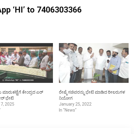
pp ‘HI’ to
7406303366
ು ಮಾರುಕಟ್ಟೆಗೆ ಕೇಂದ್ರದ ಏರ್
ರೇಷ್ಮೆ ಸಚಿವರನ್ನು ಭೇಟಿ ಮಾಡಿದ ರೀಲರುಗಳ
್ ಭೇಟಿ
ನಿಯೋಗ
 7, 2025
January 25, 2022
"
In "News"