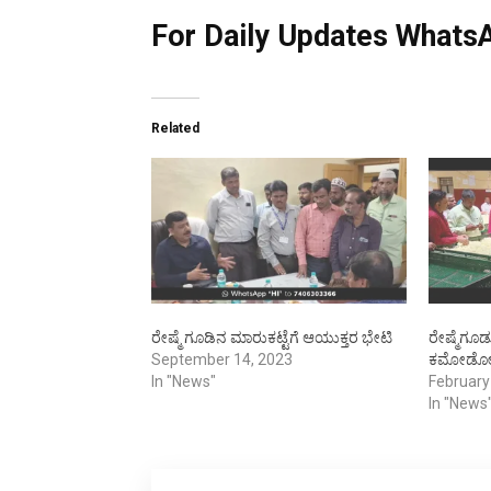
For Daily Updates WhatsA
Related
ರೇಷ್ಮೆ ಗೂಡಿನ ಮಾರುಕಟ್ಟೆಗೆ ಆಯುಕ್ತರ ಭೇಟಿ
ರೇಷ್ಮೆಗೂಡ
September 14, 2023
ಕಮೋಡೋರ
In "News"
February
In "News