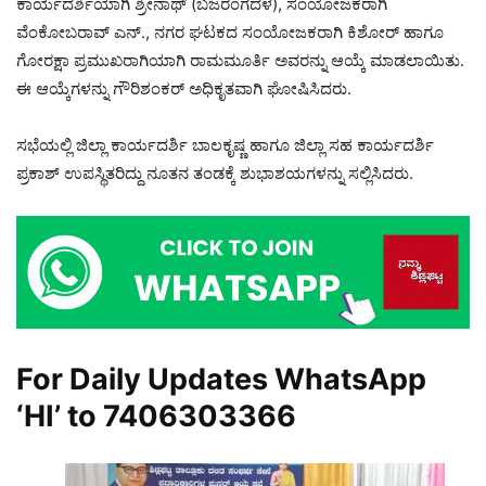
ಕಾರ್ಯದರ್ಶಿಯಾಗಿ ಶ್ರೀನಾಥ್ (ಬಜರಂಗದಳ), ಸಂಯೋಜಕರಾಗಿ
ವೆಂಕೋಬರಾವ್ ಎನ್., ನಗರ ಘಟಕದ ಸಂಯೋಜಕರಾಗಿ ಕಿಶೋರ್ ಹಾಗೂ
ಗೋರಕ್ಷಾ ಪ್ರಮುಖರಾಗಿಯಾಗಿ ರಾಮಮೂರ್ತಿ ಅವರನ್ನು ಆಯ್ಕೆ ಮಾಡಲಾಯಿತು.
ಈ ಆಯ್ಕೆಗಳನ್ನು ಗೌರಿಶಂಕರ್ ಅಧಿಕೃತವಾಗಿ ಘೋಷಿಸಿದರು.
ಸಭೆಯಲ್ಲಿ ಜಿಲ್ಲಾ ಕಾರ್ಯದರ್ಶಿ ಬಾಲಕೃಷ್ಣ ಹಾಗೂ ಜಿಲ್ಲಾ ಸಹ ಕಾರ್ಯದರ್ಶಿ
ಪ್ರಕಾಶ್ ಉಪಸ್ಥಿತರಿದ್ದು ನೂತನ ತಂಡಕ್ಕೆ ಶುಭಾಶಯಗಳನ್ನು ಸಲ್ಲಿಸಿದರು.
For Daily Updates WhatsApp
‘HI’ to
7406303366