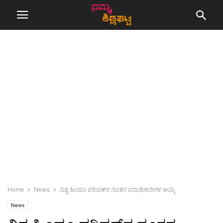
Home
News
ವಿಶ್ವ ಹಿಂದೂ ಪರಿಷತ್‌ನ ನೂತನ ಪದಾಧಿಕಾರಿಗಳ ಆಯ್ಕೆ
News