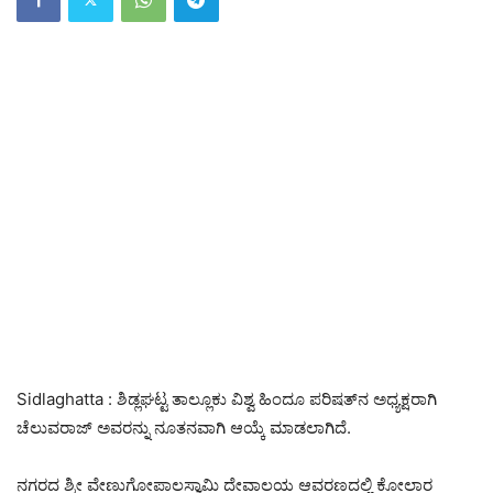
Sidlaghatta : ಶಿಡ್ಲಘಟ್ಟ ತಾಲ್ಲೂಕು ವಿಶ್ವ ಹಿಂದೂ ಪರಿಷತ್‌ನ ಅಧ್ಯಕ್ಷರಾಗಿ
ಚೆಲುವರಾಜ್ ಅವರನ್ನು ನೂತನವಾಗಿ ಆಯ್ಕೆ ಮಾಡಲಾಗಿದೆ.
ನಗರದ ಶ್ರೀ ವೇಣುಗೋಪಾಲಸ್ವಾಮಿ ದೇವಾಲಯ ಆವರಣದಲ್ಲಿ ಕೋಲಾರ