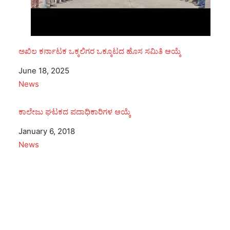
ಅಖಿಲ ಕರ್ನಾಟಕ ಒಕ್ಕಲಿಗರ ಒಕ್ಕೂಟದ ಹೊಸ ಸಮಿತಿ ಆಯ್ಕೆ
Date
June 18, 2025
In relation to
News
ಕಾಲೇಜು ಘಟಕದ ಪದಾಧಿಕಾರಿಗಳ ಆಯ್ಕೆ
Date
January 6, 2018
In relation to
News