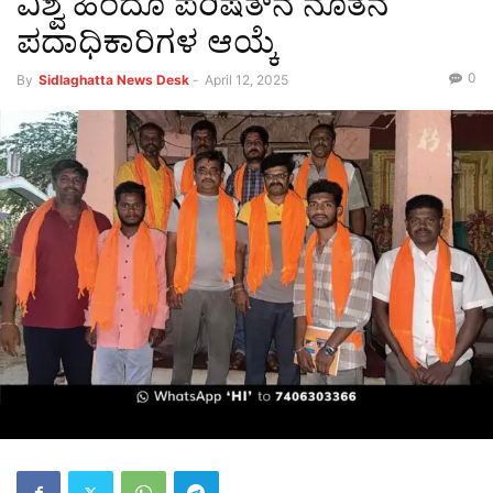
ವಿಶ್ವ ಹಿಂದೂ ಪರಿಷತ್‌ನ ನೂತನ
ಪದಾಧಿಕಾರಿಗಳ ಆಯ್ಕೆ
0
By
Sidlaghatta News Desk
-
April 12, 2025