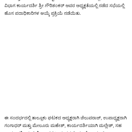
ವಿಭಾಗ ಕಾರ್ಯದರ್ಶಿ ಶ್ರೀ ಗೌರಿಶಂಕರ್ ಅವರ ಅಧ್ಯಕ್ಷತೆಯಲ್ಲಿ ನಡೆದ ಸಭೆಯಲ್ಲಿ
ಹೊಸ ಪದಾಧಿಕಾರಿಗಳ ಆಯ್ಕೆ ಪ್ರಕ್ರಿಯೆ ನಡೆಯಿತು.
ಈ ಸಂದರ್ಭದಲ್ಲಿ ತಾಲ್ಲೂಕು ಘಟಕದ ಅಧ್ಯಕ್ಷರಾಗಿ ಚೆಲುವರಾಜ್, ಉಪಾಧ್ಯಕ್ಷರಾಗಿ
ಗಂಗಾಧರ್ ಮತ್ತು ಮೇಲೂರು ಮಹೇಶ್, ಕಾರ್ಯದರ್ಶಿಯಾಗಿ ಮಲ್ಲೇಶ್, ಸಹ