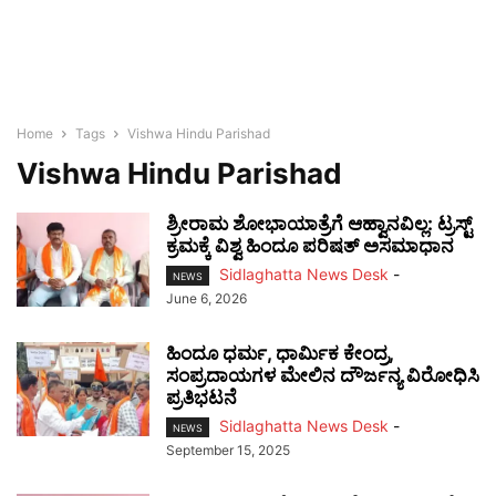
Home
Tags
Vishwa Hindu Parishad
Vishwa Hindu Parishad
ಶ್ರೀರಾಮ ಶೋಭಾಯಾತ್ರೆಗೆ ಆಹ್ವಾನವಿಲ್ಲ: ಟ್ರಸ್ಟ್
ಕ್ರಮಕ್ಕೆ ವಿಶ್ವ ಹಿಂದೂ ಪರಿಷತ್ ಅಸಮಾಧಾನ
Sidlaghatta News Desk
-
NEWS
June 6, 2026
ಹಿಂದೂ ಧರ್ಮ, ಧಾರ್ಮಿಕ ಕೇಂದ್ರ,
ಸಂಪ್ರದಾಯಗಳ ಮೇಲಿನ ದೌರ್ಜನ್ಯ ವಿರೋಧಿಸಿ
ಪ್ರತಿಭಟನೆ
Sidlaghatta News Desk
-
NEWS
September 15, 2025