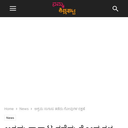
Home
News
ಅಕ್ರಮ ಸಾಗಾಟ ತಡೆದು ಗೋವುಗಳ ರಕ್ಷಣೆ
News