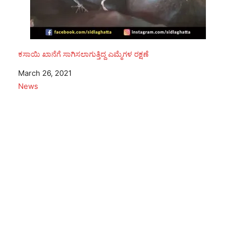
ಕಸಾಯಿ ಖಾನೆಗೆ ಸಾಗಿಸಲಾಗುತ್ತಿದ್ದ ಎಮ್ಮೆಗಳ ರಕ್ಷಣೆ
Date
March 26, 2021
In relation to
News