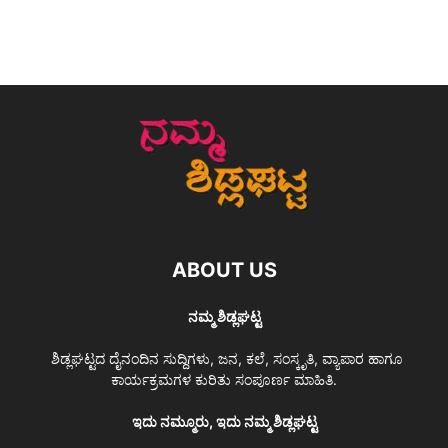
ABOUT US
ನಮ್ಮ ಶಿಡ್ಲಘಟ್ಟ
ಶಿಡ್ಲಘಟ್ಟದ ದೈನಂದಿನ ಸುದ್ದಿಗಳು, ಜನ, ಕಲೆ, ಸಂಸ್ಕೃತಿ, ವ್ಯಾಪಾರ ಹಾಗೂ
ಕಾರ್ಯಕ್ರಮಗಳ ಕುರಿತು ಸಂಪೂರ್ಣ ಮಾಹಿತಿ.
ಇದು ನಮ್ಮೂರು, ಇದು ನಮ್ಮ ಶಿಡ್ಲಘಟ್ಟ