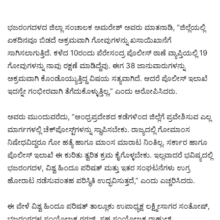
ಭಜರಂಗದಳದ ಜಿಲ್ಲಾ ಸಂಚಾಲಕ ಅಮರೇಶ್ ಅವರು ಮಾತನಾಡಿ, “ಜಿಲ್ಲೆಯಲ್ಲಿ
ಏಕದಿನವೂ ಬಿಡದೆ ಅಕ್ರಮವಾಗಿ ಗೋವುಗಳನ್ನು ಖಸಾಯಿಖಾನೆಗೆ
ಸಾಗಿಸಲಾಗುತ್ತಿದೆ. ಕಳೆದ 10ರಂದು ಪೆರೇಸಂದ್ರ ಪೊಲೀಸ್ ಠಾಣೆ ವ್ಯಾಪ್ತಿಯಲ್ಲಿ 19
ಗೋವುಗಳನ್ನು ನಾವು ರಕ್ಷಣೆ ಮಾಡಿದ್ದೆವು. ಈಗ 38 ಜಾನುವಾರುಗಳನ್ನು
ಅಕ್ರಮವಾಗಿ ಕೊಂಡೊಯ್ಯುತ್ತಿದ್ದ ವಿಷಯ ಸತ್ಯವಾಗಿದೆ. ಆದರೆ ಪೊಲೀಸ್ ಇಲಾಖೆ
ಇದನ್ನೇ ಗಂಭೀರವಾಗಿ ತೆಗೆದುಕೊಳ್ಳುತ್ತಿಲ್ಲ,” ಎಂದು ಆರೋಪಿಸಿದರು.
ಅವರು ಮುಂದುವರೆದು, “ಆಂಧ್ರಪ್ರದೇಶದ ಕಡೆಗಳಿಂದ ಜಿಲ್ಲೆಗೆ ಪ್ರವೇಶಿಸುವ ಎಲ್ಲ
ಮಾರ್ಗಗಳಲ್ಲಿ ಚೆಕ್‌ಪೋಸ್ಟ್‌ಗಳನ್ನು ಸ್ಥಾಪಿಸಬೇಕು. ರಾಜ್ಯದಲ್ಲಿ ಗೋಮಾಂಸ
ನಿಷೇಧವಿದ್ದರೂ ಗೋ ಹತ್ಯೆ ಹಾಗೂ ಮಾಂಸ ಮಾರಾಟ ನಿಂತಿಲ್ಲ. ಸರ್ಕಾರ ಹಾಗೂ
ಪೊಲೀಸ್ ಇಲಾಖೆ ಈ ಕುರಿತು ತ್ವರಿತ ಕ್ರಮ ಕೈಗೊಳ್ಳಬೇಕು. ಇಲ್ಲವಾದರೆ ಭವಿಷ್ಯದಲ್ಲಿ
ಭಜರಂಗದಳ, ವಿಶ್ವ ಹಿಂದೂ ಪರಿಷತ್ ಮತ್ತು ಇತರ ಸಂಘಟನೆಗಳು ಉಗ್ರ
ಹೋರಾಟ ನಡೆಸುವಂತಹ ಪರಿಸ್ಥಿತಿ ಉದ್ಭವಿಸುತ್ತದೆ,” ಎಂದು ಎಚ್ಚರಿಸಿದರು.
ಈ ವೇಳೆ ವಿಶ್ವ ಹಿಂದೂ ಪರಿಷತ್ ತಾಲ್ಲೂಕು ಉಪಾಧ್ಯಕ್ಷ ಲಕ್ಷ್ಮೀಸಾಗರ ಸಂತೋಷ್,
ಭಜರಂಗದಳ ಸಂಯೋಜಕ ಗಗಜ್, ಸಹ ಸಂಯೋಜಕ ರಾಹುಲ್,