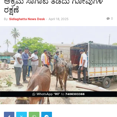
ಅಕ್ರಮ ಸಾಗಾಟ ತಡೆದು ಗೋವುಗಳ
ರಕ್ಷಣೆ
0
By
Sidlaghatta News Desk
-
April 18, 2025