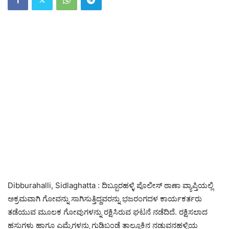
Dibburahalli, Sidlaghatta : ದಿಬ್ಬೂರಹಳ್ಳಿ ಪೊಲೀಸ್ ಠಾಣಾ ವ್ಯಾಪ್ತಿಯಲ್ಲಿ
ಅಕ್ರಮವಾಗಿ ಗೋವನ್ನು ಸಾಗಿಸುತ್ತಿದ್ದವರನ್ನು ಭಜರಂಗದಳ ಕಾರ್ಯಕರ್ತರು
ತಡೆಯುವ ಮೂಲಕ ಗೋವುಗಳನ್ನು ರಕ್ಷಿಸಿರುವ ಘಟನೆ ನಡೆದಿದೆ. ರಕ್ಷಿಸಲಾದ
ಹಸುಗಳು ಹಾಗೂ ಎಮ್ಮೆಗಳನ್ನು ಗುಡಿಬಂಡೆ ತಾಲ್ಲೂಕಿನ ನಡುವನಹಳ್ಳಿಯ