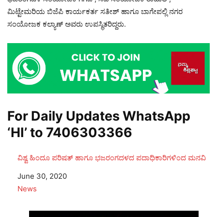
ಮಿಟ್ಟೇಮರಿಯ ಬಿಜೆಪಿ ಕಾರ್ಯಕರ್ತ ಸತೀಶ್ ಹಾಗೂ ಬಾಗೇಪಲ್ಲಿ ನಗರ
ಸಂಯೋಜಕ ಕಲ್ಯಾಣ್ ಅವರು ಉಪಸ್ಥಿತರಿದ್ದರು.
For Daily Updates WhatsApp
‘HI’ to
7406303366
ವಿಶ್ವ ಹಿಂದೂ ಪರಿಷತ್ ಹಾಗೂ ಭಜರಂಗದಳದ ಪದಾಧಿಕಾರಿಗಳಿಂದ ಮನವಿ
Date
June 30, 2020
In relation to
News