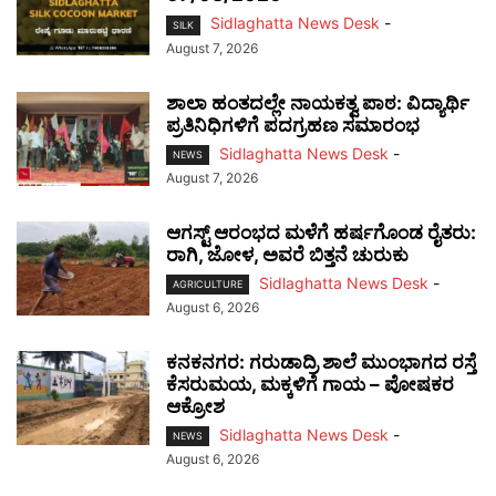
Sidlaghatta News Desk
-
SILK
August 7, 2026
ಶಾಲಾ ಹಂತದಲ್ಲೇ ನಾಯಕತ್ವ ಪಾಠ: ವಿದ್ಯಾರ್ಥಿ
ಪ್ರತಿನಿಧಿಗಳಿಗೆ ಪದಗ್ರಹಣ ಸಮಾರಂಭ
Sidlaghatta News Desk
-
NEWS
August 7, 2026
ಆಗಸ್ಟ್ ಆರಂಭದ ಮಳೆಗೆ ಹರ್ಷಗೊಂಡ ರೈತರು:
ರಾಗಿ, ಜೋಳ, ಅವರೆ ಬಿತ್ತನೆ ಚುರುಕು
Sidlaghatta News Desk
-
AGRICULTURE
August 6, 2026
ಕನಕನಗರ: ಗರುಡಾದ್ರಿ ಶಾಲೆ ಮುಂಭಾಗದ ರಸ್ತೆ
ಕೆಸರುಮಯ, ಮಕ್ಕಳಿಗೆ ಗಾಯ – ಪೋಷಕರ
ಆಕ್ರೋಶ
Sidlaghatta News Desk
-
NEWS
August 6, 2026