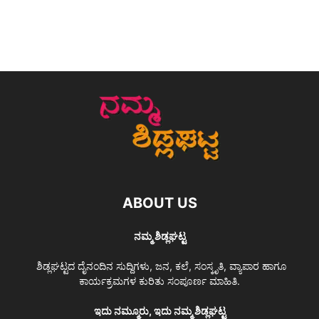
ABOUT US
ನಮ್ಮ ಶಿಡ್ಲಘಟ್ಟ
ಶಿಡ್ಲಘಟ್ಟದ ದೈನಂದಿನ ಸುದ್ದಿಗಳು, ಜನ, ಕಲೆ, ಸಂಸ್ಕೃತಿ, ವ್ಯಾಪಾರ ಹಾಗೂ
ಕಾರ್ಯಕ್ರಮಗಳ ಕುರಿತು ಸಂಪೂರ್ಣ ಮಾಹಿತಿ.
ಇದು ನಮ್ಮೂರು, ಇದು ನಮ್ಮ ಶಿಡ್ಲಘಟ್ಟ