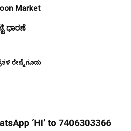
coon Market
್ಟೆ ಧಾರಣೆ
ತಳಿ ರೇಷ್ಮೆ ಗೂಡು
atsApp ‘HI’ to 7406303366