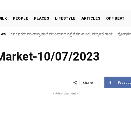
SILK
PEOPLE
PLACES
LIFESTYLE
ARTICLES
OFF BEAT
EWS
ಕನಕನಗರ: ಗರುಡಾದ್ರಿ ಶಾಲೆ ಮುಂಭಾಗದ ರಸ್ತೆ ಕೆಸರುಮಯ, ಮಕ್ಕಳಿಗೆ ಗಾಯ – ಪೋಷಕ
 Market-10/07/2023
Facebo
Share
- Advertisement -