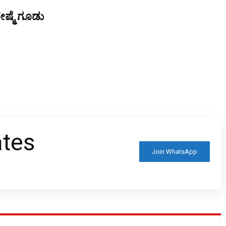
ೇಷ್ಮೆ ಗೂಡು
ates
Join WhatsApp