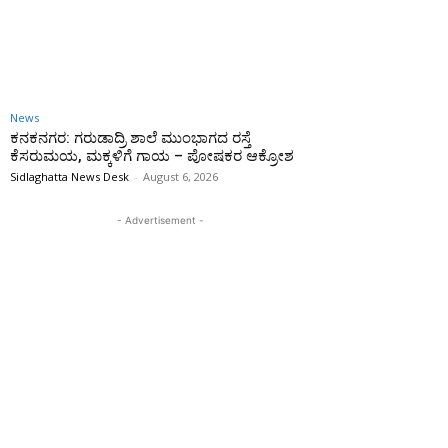
News
ಕನಕನಗರ: ಗರುಡಾದ್ರಿ ಶಾಲೆ ಮುಂಭಾಗದ ರಸ್ತೆ
ಕೆಸರುಮಯ, ಮಕ್ಕಳಿಗೆ ಗಾಯ – ಪೋಷಕರ ಆಕ್ರೋಶ
Sidlaghatta News Desk
-
August 6, 2026
- Advertisement -