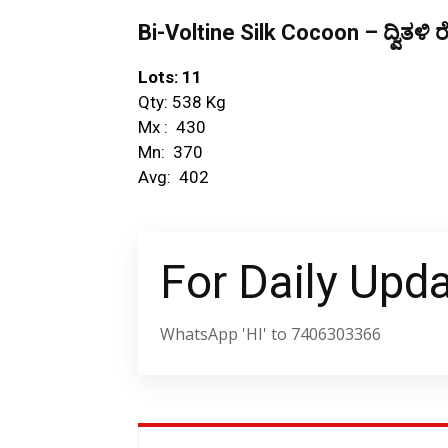
Bi-Voltine Silk Cocoon – ದ್ವಿತಳಿ ರ
Lots: 11
Qty: 538 Kg
Mx : ₹ 430
Mn: ₹ 370
Avg: ₹ 402
For Daily Upd
WhatsApp 'HI' to 7406303366