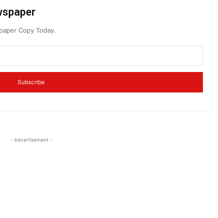
ewspaper
spaper Copy Today.
Subscribe
- Advertisement -