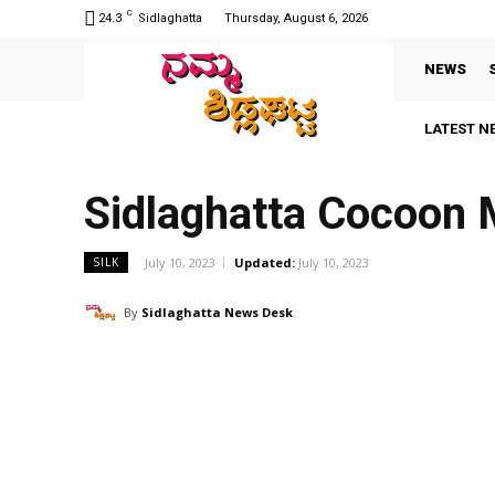
C
24.3
Sidlaghatta
Thursday, August 6, 2026
NEWS
LATEST N
Sidlaghatta Cocoon
July 10, 2023
Updated:
July 10, 2023
SILK
By
Sidlaghatta News Desk