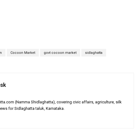
n
Cocoon Market
govt cocoon market
sidlaghatta
esk
tta.com (Namma Shidlaghatta), covering civic affairs, agriculture, silk
ews for Sidlaghatta taluk, Karnataka.