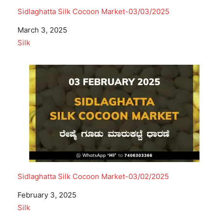
Sidlaghatta Silk Cocoon Market-03/03/2025
Date
March 3, 2025
In relation to
Silk
Sidlaghatta Silk Cocoon Market-03/02/2025
Date
February 3, 2025
In relation to
Silk