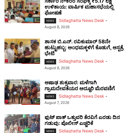
ಸರ್ಕಾರಿ ನೌಕರರ ಸಂಘಕ್ಕೆ ₹5.17 ಲಕ್ಷ
ಉಳಿತಾಯ: ವಾರ್ಷಿಕ ಮಹಾಸಭೆಯಲ್ಲಿ
ಘೋಷಣೆ
Sidlaghatta News Desk
-
NEWS
August 8, 2026
ಶಾಸಕ ಬಿ.ಎನ್. ರವಿಕುಮಾರ್ 58ನೇ
ಹುಟ್ಟುಹಬ್ಬ: ಅಂಧಮಕ್ಕಳಿಗೆ ಕೊಡುಗೆ, ಆಸ್ಪತ್ರೆ
ಭೇಟಿ
Sidlaghatta News Desk
-
NEWS
August 8, 2026
ಆಷಾಢ ಶುಕ್ರವಾರ: ಮಳೆಗಾಗಿ
ಗ್ರಾಮದೇವತೆಯರ ಅದ್ದೂರಿ ಮೆರವಣಿಗೆ
Sidlaghatta News Desk
-
NEWS
August 7, 2026
ಫುಟ್‌ ಪಾತ್ ಒತ್ತುವರಿ ತೆರವಿಗೆ ಎರಡು ದಿನ
ಗಡುವು: ಪೊಲೀಸ್ ಎಚ್ಚರಿಕೆ
Sidlaghatta News Desk
-
NEWS