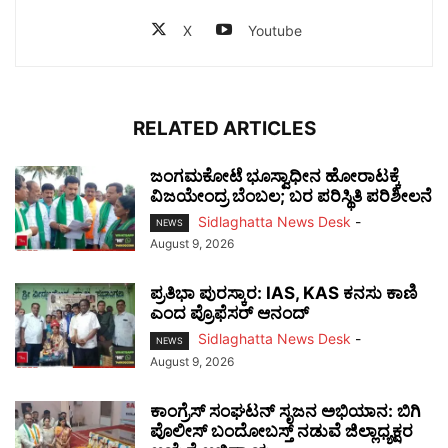
X
Youtube
RELATED ARTICLES
ಜಂಗಮಕೋಟೆ ಭೂಸ್ವಾಧೀನ ಹೋರಾಟಕ್ಕೆ
ವಿಜಯೇಂದ್ರ ಬೆಂಬಲ; ಬರ ಪರಿಸ್ಥಿತಿ ಪರಿಶೀಲನೆ
Sidlaghatta News Desk
-
NEWS
August 9, 2026
ಪ್ರತಿಭಾ ಪುರಸ್ಕಾರ: IAS, KAS ಕನಸು ಕಾಣಿ
ಎಂದ ಪ್ರೊಫೆಸರ್ ಆನಂದ್
Sidlaghatta News Desk
-
NEWS
August 9, 2026
ಕಾಂಗ್ರೆಸ್ ಸಂಘಟನ್ ಸೃಜನ ಅಭಿಯಾನ: ಬಿಗಿ
ಪೊಲೀಸ್ ಬಂದೋಬಸ್ತ್ ನಡುವೆ ಜಿಲ್ಲಾಧ್ಯಕ್ಷರ