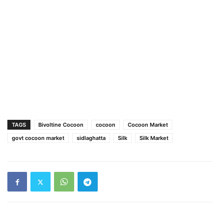
TAGS
Bivoltine Cocoon
cocoon
Cocoon Market
govt cocoon market
sidlaghatta
Silk
Silk Market