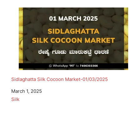
Sidlaghatta Silk Cocoon Market-01/03/2025
Date
March 1, 2025
In relation to
Silk