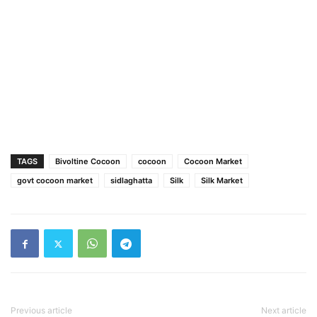
TAGS
Bivoltine Cocoon
cocoon
Cocoon Market
govt cocoon market
sidlaghatta
Silk
Silk Market
Previous article
Next article