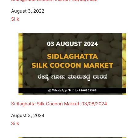
Date
August 3, 2022
In relation to
Silk
Sidlaghatta Silk Cocoon Market-03/08/2024
Date
August 3, 2024
In relation to
Silk