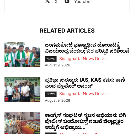
X
Youtube
RELATED ARTICLES
ಜಂಗಮಕೋಟೆ ಭೂಸ್ವಾಧೀನ ಹೋರಾಟಕ್ಕೆ
ವಿಜಯೇಂದ್ರ ಬೆಂಬಲ; ಬರ ಪರಿಸ್ಥಿತಿ ಪರಿಶೀಲನೆ
Sidlaghatta News Desk
-
NEWS
August 9, 2026
ಪ್ರತಿಭಾ ಪುರಸ್ಕಾರ: IAS, KAS ಕನಸು ಕಾಣಿ
ಎಂದ ಪ್ರೊಫೆಸರ್ ಆನಂದ್
Sidlaghatta News Desk
-
NEWS
August 9, 2026
ಕಾಂಗ್ರೆಸ್ ಸಂಘಟನ್ ಸೃಜನ ಅಭಿಯಾನ: ಬಿಗಿ
ಪೊಲೀಸ್ ಬಂದೋಬಸ್ತ್ ನಡುವೆ ಜಿಲ್ಲಾಧ್ಯಕ್ಷರ
ಆಯ್ಕೆಗೆ ಅಭಿಪ್ರಾಯ...