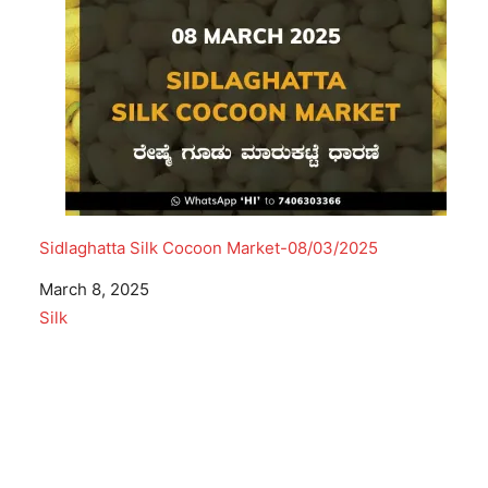
Sidlaghatta Silk Cocoon Market-08/03/2025
Date
March 8, 2025
In relation to
Silk