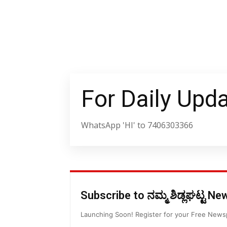
For Daily Upd
WhatsApp 'HI' to 7406303366
Subscribe to ನಮ್ಮ ಶಿಡ್ಲಘಟ್ಟ N
Launching Soon! Register for your Free New