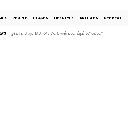
SILK
PEOPLE
PLACES
LIFESTYLE
ARTICLES
OFF BEAT
EWS
ಪ್ರತಿಭಾ ಪುರಸ್ಕಾರ: IAS, KAS ಕನಸು ಕಾಣಿ ಎಂದ ಪ್ರೊಫೆಸರ್ ಆನಂದ್
ಕಾಂಗ್ರೆಸ್ ಸಂಘಟನ್ ಸೃಜನ ಅಭಿಯಾನ: ಬಿಗಿ ಪೊಲೀಸ್ ಬಂದೋಬಸ್ತ್ ನಡುವೆ ಜಿಲ್ಲಾಧ್ಯಕ್ಷರ