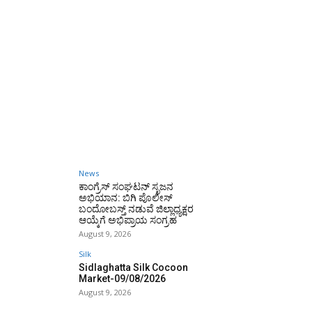
News
ಕಾಂಗ್ರೆಸ್ ಸಂಘಟನ್ ಸೃಜನ
ಅಭಿಯಾನ: ಬಿಗಿ ಪೊಲೀಸ್
ಬಂದೋಬಸ್ತ್ ನಡುವೆ ಜಿಲ್ಲಾಧ್ಯಕ್ಷರ
ಆಯ್ಕೆಗೆ ಅಭಿಪ್ರಾಯ ಸಂಗ್ರಹ
August 9, 2026
Silk
Sidlaghatta Silk Cocoon
Market-09/08/2026
August 9, 2026