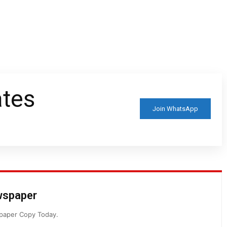
ates
Join WhatsApp
ewspaper
spaper Copy Today.