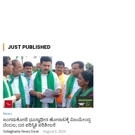
JUST PUBLISHED
News
ಜಂಗಮಕೋಟೆ ಭೂಸ್ವಾಧೀನ ಹೋರಾಟಕ್ಕೆ ವಿಜಯೇಂದ್ರ
ಬೆಂಬಲ; ಬರ ಪರಿಸ್ಥಿತಿ ಪರಿಶೀಲನೆ
Sidlaghatta News Desk
-
August 9, 2026