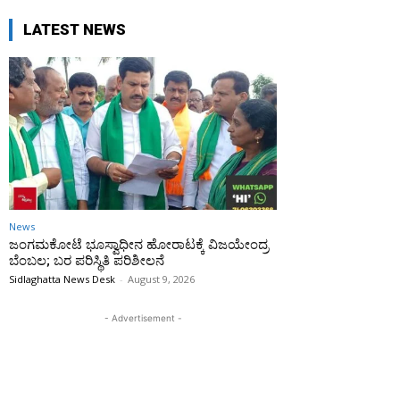
LATEST NEWS
News
ಜಂಗಮಕೋಟೆ ಭೂಸ್ವಾಧೀನ ಹೋರಾಟಕ್ಕೆ ವಿಜಯೇಂದ್ರ
ಬೆಂಬಲ; ಬರ ಪರಿಸ್ಥಿತಿ ಪರಿಶೀಲನೆ
Sidlaghatta News Desk
-
August 9, 2026
- Advertisement -