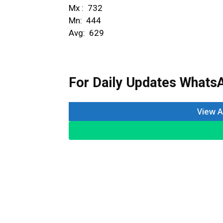
Mx : ₹ 732
Mn: ₹ 444
Avg: ₹ 629
For Daily Updates WhatsA
View A