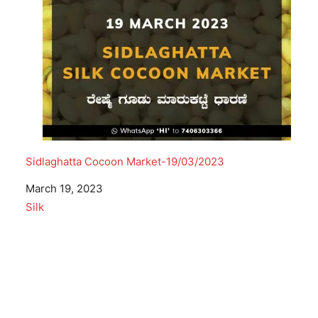
Sidlaghatta Cocoon Market-19/03/2023
Date
March 19, 2023
In relation to
Silk