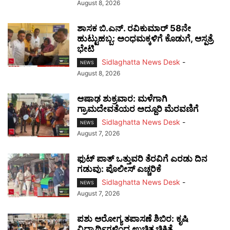
August 8, 2026
ಶಾಸಕ ಬಿ.ಎನ್. ರವಿಕುಮಾರ್ 58ನೇ
ಹುಟ್ಟುಹಬ್ಬ: ಅಂಧಮಕ್ಕಳಿಗೆ ಕೊಡುಗೆ, ಆಸ್ಪತ್ರೆ
ಭೇಟಿ
Sidlaghatta News Desk
-
NEWS
August 8, 2026
ಆಷಾಢ ಶುಕ್ರವಾರ: ಮಳೆಗಾಗಿ
ಗ್ರಾಮದೇವತೆಯರ ಅದ್ದೂರಿ ಮೆರವಣಿಗೆ
Sidlaghatta News Desk
-
NEWS
August 7, 2026
ಫುಟ್‌ ಪಾತ್ ಒತ್ತುವರಿ ತೆರವಿಗೆ ಎರಡು ದಿನ
ಗಡುವು: ಪೊಲೀಸ್ ಎಚ್ಚರಿಕೆ
Sidlaghatta News Desk
-
NEWS
August 7, 2026
ಪಶು ಆರೋಗ್ಯ ತಪಾಸಣೆ ಶಿಬಿರ: ಕೃಷಿ
ವಿದ್ಯಾರ್ಥಿಗಳಿಂದ ಉಚಿತ ಚಿಕಿತ್ಸೆ