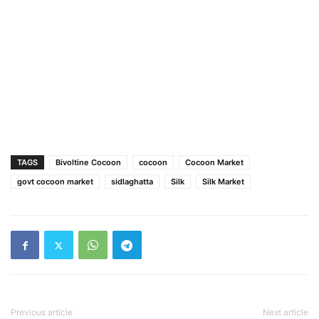
TAGS
Bivoltine Cocoon
cocoon
Cocoon Market
govt cocoon market
sidlaghatta
Silk
Silk Market
Previous article
Next article