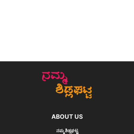
ABOUT US
ನಮ್ಮ ಶಿಡ್ಲಘಟ್ಟ