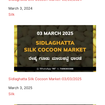
Date
March 3, 2024
In relation to
Silk
Sidlaghatta Silk Cocoon Market-03/03/2025
Date
March 3, 2025
In relation to
Silk