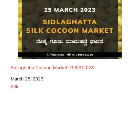
Sidlaghatta Cocoon Market-25/03/2023
Date
March 25, 2023
In relation to
Silk