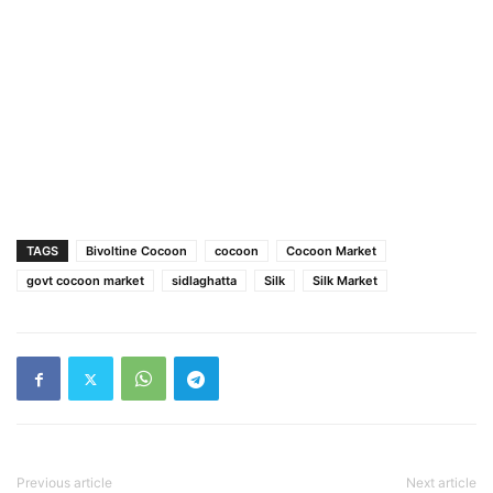
TAGS
Bivoltine Cocoon
cocoon
Cocoon Market
govt cocoon market
sidlaghatta
Silk
Silk Market
Previous article
Next article