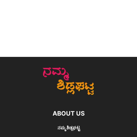
ABOUT US
ನಮ್ಮ ಶಿಡ್ಲಘಟ್ಟ