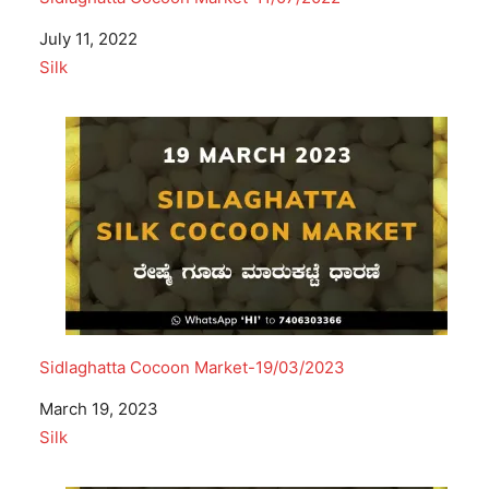
Date
July 11, 2022
In relation to
Silk
Sidlaghatta Cocoon Market-19/03/2023
Date
March 19, 2023
In relation to
Silk