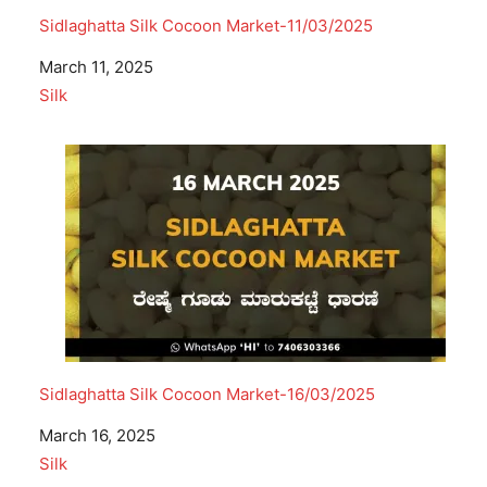
Sidlaghatta Silk Cocoon Market-11/03/2025
Date
March 11, 2025
In relation to
Silk
Sidlaghatta Silk Cocoon Market-16/03/2025
Date
March 16, 2025
In relation to
Silk