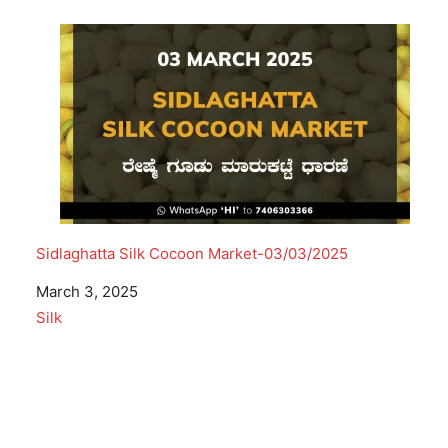
Sidlaghatta Silk Cocoon Market-03/03/2025
Date
March 3, 2025
In relation to
Silk