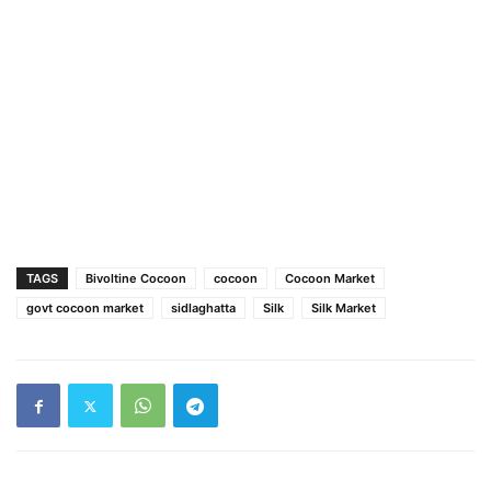
TAGS
Bivoltine Cocoon
cocoon
Cocoon Market
govt cocoon market
sidlaghatta
Silk
Silk Market