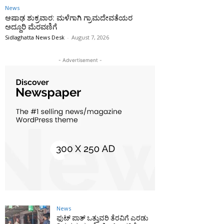
News
ಆಷಾಢ ಶುಕ್ರವಾರ: ಮಳೆಗಾಗಿ ಗ್ರಾಮದೇವತೆಯರ
ಅದ್ದೂರಿ ಮೆರವಣಿಗೆ
Sidlaghatta News Desk
-
August 7, 2026
- Advertisement -
News
ಫುಟ್‌ ಪಾತ್ ಒತ್ತುವರಿ ತೆರವಿಗೆ ಎರಡು