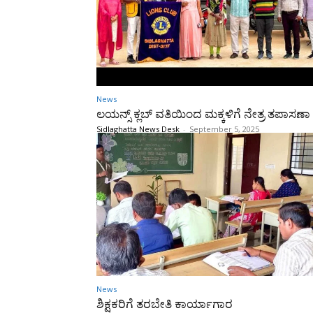
News
ಲಯನ್ಸ್ ಕ್ಲಬ್ ವತಿಯಿಂದ ಮಕ್ಕಳಿಗೆ ನೇತ್ರ ತಪಾಸಣಾ 
Sidlaghatta News Desk
-
September 5, 2025
News
ಶಿಕ್ಷಕರಿಗೆ ತರಬೇತಿ ಕಾರ್ಯಾಗಾರ