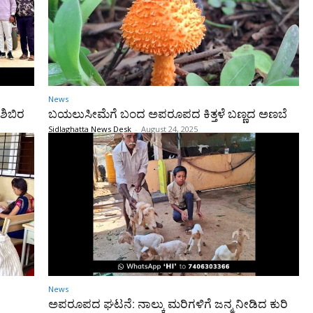
News
ಶಿಬಿರ
ಬಯಲುಸೀಮೆಗೆ ಬಂದ ಅಪರೂಪದ ಕಿತ್ತಳೆ ಬಣ್ಣದ ಅಣಬೆ
Sidlaghatta News Desk
-
August 24, 2025
News
ಅಪರೂಪದ ಘಟನೆ: ನಾಲ್ಕು ಮರಿಗಳಿಗೆ ಜನ್ಮ ನೀಡಿದ ಕುರಿ