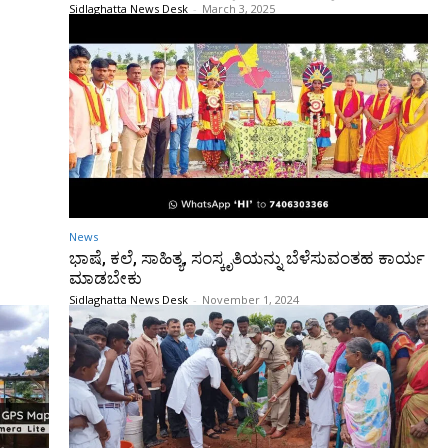
Sidlaghatta News Desk
-
March 3, 2025
News
ಭಾಷೆ, ಕಲೆ, ಸಾಹಿತ್ಯ, ಸಂಸ್ಕೃತಿಯನ್ನು ಬೆಳೆಸುವಂತಹ ಕಾರ್ಯ
ಮಾಡಬೇಕು
Sidlaghatta News Desk
-
November 1, 2024