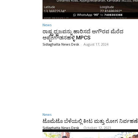
News
ರಾಷ್ಟ್ರಧ್ವಜವನ್ನು ಹಾರಿಸದೆ ಅಗೌರವ ಮೆರೆದ
ಅಪ್ಪೇಗೌಡನಹಳ್ಳಿ MPCS
Sidlaghatta News Desk
-
August 17, 2024
News
ಟೊಮೆಟೊ ಬೆಳೆಯಲ್ಲಿ ಕೀಟ ಮತ್ತು ರೋಗ ನಿರ್ವಹಣೆ
Sidlaghatta News Desk
-
October 12, 2023