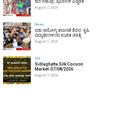
ದಿನ ಗಡುವು: ಪೊಲೀಸ್ ಎಚ್ಚರಿಕೆ
August 7, 2026
News
ಪಶು ಆರೋಗ್ಯ ತಪಾಸಣೆ ಶಿಬಿರ: ಕೃಷಿ
ವಿದ್ಯಾರ್ಥಿಗಳಿಂದ ಉಚಿತ ಚಿಕಿತ್ಸೆ
August 7, 2026
Silk
Sidlaghatta Silk Cocoon
Market-07/08/2026
August 7, 2026