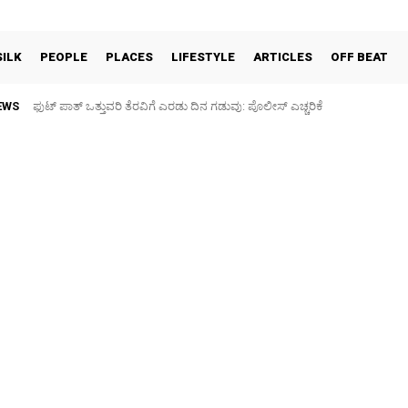
SILK
PEOPLE
PLACES
LIFESTYLE
ARTICLES
OFF BEAT
EWS
ಫುಟ್‌ ಪಾತ್ ಒತ್ತುವರಿ ತೆರವಿಗೆ ಎರಡು ದಿನ ಗಡುವು: ಪೊಲೀಸ್ ಎಚ್ಚರಿಕೆ
ಪಶು ಆರೋಗ್ಯ ತಪಾಸಣೆ ಶಿಬಿರ: ಕೃಷಿ ವಿದ್ಯಾರ್ಥಿಗಳಿಂದ ಉಚಿತ ಚಿಕಿತ್ಸೆ