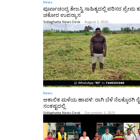
News
ಪೂರ್ಣಚಂದ್ರ ತೇಜಸ್ವಿ ಸಾಹಿತ್ಯದಲ್ಲಿ ಪರಿಸರ ಪ್ರೇಮ ಕ
ಚಕೋರ ಉಪನ್ಯಾಸ
Sidlaghatta News Desk
-
August 2, 2026
News
ಅಕಾಲಿಕ ಮಳೆಯ ಹಾವಳಿ: ರಾಗಿ ಬೆಳೆ ನೆಲಕ್ಕೊರಗಿ ರ
ಸಂಕಷ್ಟದಲ್ಲಿ
Sidlaghatta News Desk
-
December 3, 2025