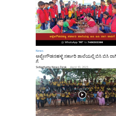
News
ಅಪ್ಪೇಗೌಡನಹಳ್ಳಿ ಸರ್ಕಾರಿ ಶಾಲೆಯಲ್ಲಿ ಬಿಸಿ ಬಿಸಿ ರಾಗ
ಗೆ
Sidlaghatta News Desk
-
April 10, 2023