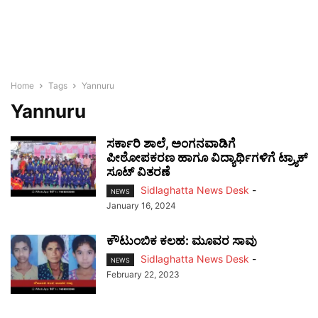
Home
Tags
Yannuru
Yannuru
ಸರ್ಕಾರಿ ಶಾಲೆ, ಅಂಗನವಾಡಿಗೆ
ಪೀಠೋಪಕರಣ ಹಾಗೂ ವಿದ್ಯಾರ್ಥಿಗಳಿಗೆ ಟ್ರ್ಯಾಕ್
ಸೂಟ್ ವಿತರಣೆ
Sidlaghatta News Desk
-
NEWS
January 16, 2024
ಕೌಟುಂಬಿಕ ಕಲಹ: ಮೂವರ ಸಾವು
Sidlaghatta News Desk
-
NEWS
February 22, 2023