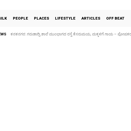
SILK
PEOPLE
PLACES
LIFESTYLE
ARTICLES
OFF BEAT
EWS
Sidlaghatta Silk Cocoon Market-06/08/2026