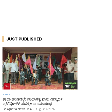
JUST PUBLISHED
News
ಶಾಲಾ ಹಂತದಲ್ಲೇ ನಾಯಕತ್ವ ಪಾಠ: ವಿದ್ಯಾರ್ಥಿ
ಪ್ರತಿನಿಧಿಗಳಿಗೆ ಪದಗ್ರಹಣ ಸಮಾರಂಭ
Sidlaghatta News Desk
-
August 7, 2026