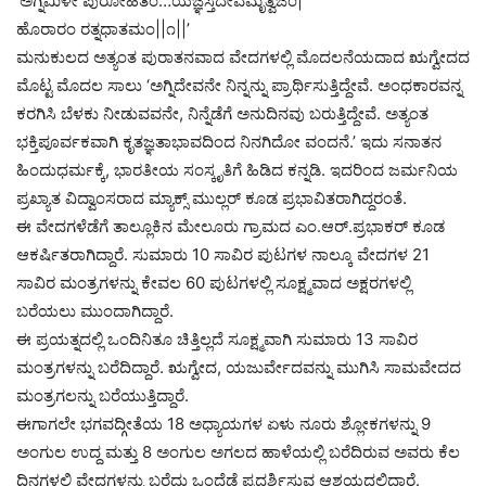
‘ಅಗ್ನಿಮಿಳೇ ಪುರೋಹಿತಂ…ಯಜ್ಞಸ್ತದೇವಮೃತ್ವಿಜಂ|
ಹೊರಾರಂ ರತ್ನಧಾತಮಂ||೧||’
ಮನುಕುಲದ ಅತ್ಯಂತ ಪುರಾತನವಾದ ವೇದಗಳಲ್ಲಿ ಮೊದಲನೆಯದಾದ ಋಗ್ವೇದದ
ಮೊಟ್ಟ ಮೊದಲ ಸಾಲು ‘ಅಗ್ನಿದೇವನೇ ನಿನ್ನನ್ನು ಪ್ರಾರ್ಥಿಸುತ್ತಿದ್ದೇವೆ. ಅಂಧಕಾರವನ್ನ
ಕರಗಿಸಿ ಬೆಳಕು ನೀಡುವವನೇ, ನಿನ್ನೆಡೆಗೆ ಅನುದಿನವು ಬರುತ್ತಿದ್ದೇವೆ. ಅತ್ಯಂತ
ಭಕ್ತಿಪೂರ್ವಕವಾಗಿ ಕೃತಜ್ಞತಾಭಾವದಿಂದ ನಿನಗಿದೋ ವಂದನೆ.’ ಇದು ಸನಾತನ
ಹಿಂದುಧರ್ಮಕ್ಕೆ, ಭಾರತೀಯ ಸಂಸ್ಕೃತಿಗೆ ಹಿಡಿದ ಕನ್ನಡಿ. ಇದರಿಂದ ಜರ್ಮನಿಯ
ಪ್ರಖ್ಯಾತ ವಿದ್ವಾಂಸರಾದ ಮ್ಯಾಕ್ಸ್ ಮುಲ್ಲರ್ ಕೂಡ ಪ್ರಭಾವಿತರಾಗಿದ್ದರಂತೆ.
ಈ ವೇದಗಳೆಡೆಗೆ ತಾಲ್ಲೂಕಿನ ಮೇಲೂರು ಗ್ರಾಮದ ಎಂ.ಆರ್.ಪ್ರಭಾಕರ್ ಕೂಡ
ಆಕರ್ಷಿತರಾಗಿದ್ದಾರೆ. ಸುಮಾರು 10 ಸಾವಿರ ಪುಟಗಳ ನಾಲ್ಕೂ ವೇದಗಳ 21
ಸಾವಿರ ಮಂತ್ರಗಳನ್ನು ಕೇವಲ 60 ಪುಟಗಳಲ್ಲಿ ಸೂಕ್ಷ್ಮವಾದ ಅಕ್ಷರಗಳಲ್ಲಿ
ಬರೆಯಲು ಮುಂದಾಗಿದ್ದಾರೆ.
ಈ ಪ್ರಯತ್ನದಲ್ಲಿ ಒಂದಿನಿತೂ ಚಿತ್ತಿಲ್ಲದೆ ಸೂಕ್ಷ್ಮವಾಗಿ ಸುಮಾರು 13 ಸಾವಿರ
ಮಂತ್ರಗಳನ್ನು ಬರೆದಿದ್ದಾರೆ. ಋಗ್ವೇದ, ಯಜುರ್ವೇದವನ್ನು ಮುಗಿಸಿ ಸಾಮವೇದದ
ಮಂತ್ರಗಲನ್ನು ಬರೆಯುತ್ತಿದ್ದಾರೆ.
ಈಗಾಗಲೇ ಭಗವದ್ಗೀತೆಯ 18 ಅಧ್ಯಾಯಗಳ ಏಳು ನೂರು ಶ್ಲೋಕಗಳನ್ನು 9
ಅಂಗುಲ ಉದ್ದ ಮತ್ತು 8 ಅಂಗುಲ ಅಗಲದ ಹಾಳೆಯಲ್ಲಿ ಬರೆದಿರುವ ಅವರು ಕೆಲ
ದಿನಗಳಲ್ಲಿ ವೇದಗಳನ್ನು ಬರೆದು ಒಂದೆಡೆ ಪ್ರದರ್ಶಿಸುವ ಆಶಯದಲ್ಲಿದ್ದಾರೆ.