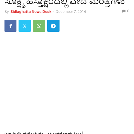
ಸೂಕ್ಷ್ಮ ಹಸ್ತಾಕ್ಷರದಲ್ಲಿ ವೇದ ಮಂತ್ರಗಳು
0
By
Sidlaghatta News Desk
-
December 7, 2014