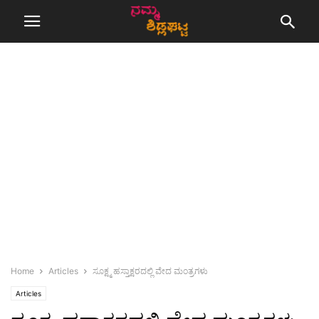
Home
Articles
ಸೂಕ್ಷ್ಮ ಹಸ್ತಾಕ್ಷರದಲ್ಲಿ ವೇದ ಮಂತ್ರಗಳು
Articles