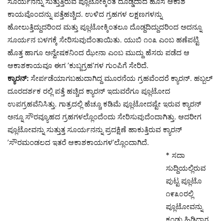
ಸೂರ್ಯನನ್ನು ಸುತ್ತುತ್ತಿರುವ ಪ್ಲೂಟೋಕ್ಕಿಂತ ದೊಡ್ಡದಾದ ಹೊಸ ಆಕಾಶ
ಕಾಯವೊಂದನ್ನು ಪತ್ತೆಹಚ್ಚಿದ. ಉಳಿದ ಗ್ರಹಗಳ ಲಕ್ಷಣಗಳನ್ನು
ಹೋಲುತ್ತಿದ್ದುದರಿಂದ ಮತ್ತು ಪ್ಲೂಟೋಕ್ಕಿಂತಲೂ ದೊಡ್ದದಿದ್ದುದರಿಂದ ಅದನ್ನೂ
ಸೂರ್ಯನ ಬಳಗಕ್ಕೆ ಸೇರಿಸುವುದೆಂತಾಯಿತು. ಯುಬಿ ೧೦೩ ಎಂಬ ಹಣೆಪಟ್ಟಿ
ಹೊತ್ತ ಹಾಗೂ ಅನ್ವೇಷಕನಿಂದ ಝೇನಾ ಎಂಬ ಮುದ್ದು ಹೆಸರು ಪಡೆದ ಆ
ಆಕಾಶಕಾಯವೂ ಈಗ ’ಕುಬ್ಜಗ್ರಹ’ಗಳ ಗುಂಪಿಗೆ ಸೇರಿದೆ.
ಕ್ಯಾರನ್:
ಸೇರ್ಪಡೆಯಾಗಬಹುದಾಗಿದ್ದ ಮೂರನೆಯ ಗ್ರಹವೆಂದರೆ ಕ್ಯಾರನ್. ಹಬ್ಬಲ್
ದೂರದರ್ಶಕ ರಲ್ಲಿ ಪತ್ತೆ ಹಚ್ಚಿದ ಕ್ಯಾರನ್ ಇದುವರೆಗೂ ಪ್ಲೂಟೋದ
ಉಪಗ್ರಹವೆನಿಸಿತ್ತು. ಗಾತ್ರದಲ್ಲಿ ಹೆಚ್ಚೂ ಕಡಿಮೆ ಪ್ಲೂಟೋದಷ್ಟೇ ಇರುವ ಕ್ಯಾರನ್
ಅನ್ನೂ ಸೌರವ್ಯೂಹದ ಗ್ರಹಗಳಲ್ಲೊಂದೆಂದು ಸೇರಿಸುವುದೆಂದಾಗಿತ್ತು. ಆದರೀಗ
ಪ್ಲೂಟೋವನ್ನು ಸುತ್ತುತ್ತ ಸೂರ್ಯನನ್ನು ಪ್ರದಕ್ಷಿಣೆ ಹಾಕುತ್ತಿರುವ ಕ್ಯಾರನ್
’ಸೌರಮಂಡಲದ ಇತರೆ ಆಕಾಶಕಾಯಗಳ’ಲ್ಲೊಂದಾಗಿದೆ.
* ಸದಾ
ಸುದ್ದಿಯಲ್ಲಿರುವ
ಪುಟ್ಟ ಪ್ಲೂಟೊ
೧೯೩೦ರಲ್ಲಿ
ಪ್ಲೂಟೋವನ್ನು
ಕಂಡು ಹಿಡಿದಾಗ