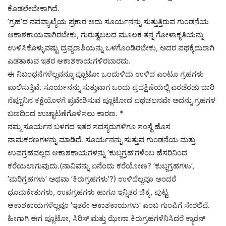
ಕೊಡಲೇಬೇಕಾಗಿದೆ.
’ಗ್ರಹ’ದ ನವವ್ಯಾಖ್ಯೆಯ ಪ್ರಕಾರ ಅದು ಸೂರ್ಯನನ್ನು ಸುತ್ತುತ್ತಿರುವ ಗುಂಡನೆಯ
ಆಕಾಶಕಾಯವಾಗಿರಬೇಕು, ಗುರುತ್ವಬಲದ ಮೂಲಕ ತನ್ನ ಗೋಳಾಕೃತಿಯನ್ನು
ಉಳಿಸಿಕೊಳ್ಳುವಷ್ಟು ದ್ರವ್ಯರಾಶಿಯನ್ನು ಒಳಗೊಂಡಿರಬೇಕು, ಅದರ ಪಥಕ್ಕೆದುರಾಗಿ
ಎಡತಾಕುವ ಇತರ ಆಕಾಶಕಾಯಗಳಿರಬಾರದು.
ಈ ನಿಬಂಧನೆಗಳೆಲ್ಲವನ್ನೂ ಪ್ಲೂಟೋ ಒಂದುಳಿದು ಉಳಿದ ಎಂಟೂ ಗ್ರಹಗಳು
ಪಾಲಿಸುತ್ತಿವೆ. ಸೂರ್ಯನನ್ನು ಸುತ್ತುವಾಗ ಒಂದು ಪ್ರದಕ್ಷಿಣೆಯಲ್ಲಿ ಎರಡೆರಡು ಬಾರಿ
ನೆಪ್ಚೂನಿನ ಕಕ್ಷೆಯೊಳಗೆ ಪ್ರವೇಶಿಸುವ ಪ್ಲೂಟೋದ ಪಥಚಲನವೇ ಅದನ್ನು ಗ್ರಹಗಳ
ಬಣದಿಂದ ಉಚ್ಛಾಟಣೆಗೊಳಿಸಲು ಕಾರಣ. *
ನಮ್ಮ ಸೂರ್ಯನ ಬಳಗದ ಇತರ ಸದಸ್ಯರುಗಳಿಗೂ ಸಂಸ್ಥೆ ಹೊಸ
ನಾಮಕರಣಗಳನ್ನು ಮಾಡಿದೆ. ಸೂರ್ಯನನ್ನು ಸುತ್ತುವ ಗುಂಡನೆಯ ಮತ್ತು
ಉಪಗ್ರಹವಲ್ಲದ ಆಕಾಶಕಾಯಗಳನ್ನು ’ಕುಬ್ಜಗ್ರಹ’ಗಳೆಂಬ ಹೆಸರಿನಿಂದ
ಕರೆಯಲಾಗುವುದು.(ನಾವಿವನ್ನು ಏನೆಂದು ಕರೆಯೋಣ? ’ಕುಬ್ಜಗ್ರಹಗಳು’,
’ಮರಿಗ್ರಹಗಳು’ ಅಥವಾ ’ಕಿರುಗ್ರಹಗಳು’?) ಉಳಿದೆಲ್ಲವೂ ಅಂದರೆ
ಧೂಮಕೇತುಗಳು, ಉಪಗ್ರಹಗಳು ಹಾಗೂ ಇನ್ನಿತರ ಚಿಕ್ಕ, ಪುಟ್ಟ
ಆಕಾಶಕಾಯಗಳೆಲ್ಲವೂ ’ಇತರೇ ಆಕಾಶಕಾಯಗಳು’ ಎಂಬ ಗುಂಪಿಗೆ ಸೇರಲಿವೆ.
ಹೀಗಾಗಿ ಈಗ ಪ್ಲೂಟೋ, ಸಿರಿಸ್ ಮತ್ತು ಝೇನಾ ಕಿರುಗ್ರಹಗಳೆನಿಸಿದರೆ ಕ್ಯಾರನ್