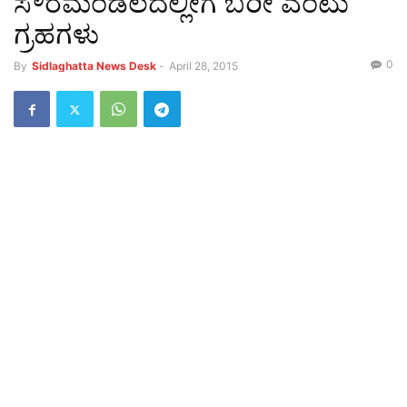
ಸೌರಮಂಡಲದಲ್ಲೀಗ ಬರೀ ಎಂಟು
ಗ್ರಹಗಳು
0
By
Sidlaghatta News Desk
-
April 28, 2015