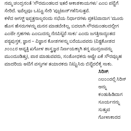
ನಮ್ಮ ಚಂದ್ರನಂತೆ ’ಸೌರಮಂಡಲದ ಇತರೆ ಆಕಾಶಕಾಯಗಳು’ ಎಂಬ ಪಟ್ಟಿಗೆ
ಸೇರಿದೆ. ಇವೆಲ್ಲವೂ ಒಟ್ಟೂ ಸೇರಿ ’ಪ್ಲೂಟಾನ್’ಗಳೆನಿಸುತ್ತವೆ.
ಕಳೆದ ಅಗಸ್ಟ್ ಇಪ್ಪತ್ತನಾಲ್ಕರಂದು ಸಭೆಯ ನಿರ್ಧಾರಗಳು ಪ್ರಕಟವಾದಾಗ ’ಮೂರು
ಹೊಸ ಹೆಸರುಗಳನ್ನು ಮನನ ಮಾಡಬೇಕಿಲ್ಲ, ಬದಲಾಗಿ ಸೌರಮಂಡಲದಲ್ಲೀಗ
ಎಂಟೇ ಗ್ರಹಗಳು ಎಂಬುದನ್ನು ನೆನಪಿಟ್ಟರೆ ಸಾಕು’ ಎಂದು ಜಗತ್ತಿನಾದ್ಯಂತದ
ಪಠ್ಯಪುಸ್ತಕ, ಜ್ಞಾನ – ವಿಜ್ಞಾನ ಕೋಶಗಳನ್ನು ಬರೆಯುವವರು (ವಿಶ್ವಕೋಶದ
೨೦೦೭ರ ಆವೃತ್ತಿ ಖಗೋಳ ಶಾಸ್ತ್ರಜ್ಞರ ನಿರ್ಣಯಕ್ಕಾಗಿ ತನ್ನ ಮುದ್ರಣವನ್ನು
ಮುಂದೂಡಿತ್ತು), ಪಾಠ ಮಾಡುವವರು, ಸಂಶೋಧಕರು ಅಷ್ಟೇ ಏಕೆ ಸೌರವ್ಯೂಹ
ಮಾದರಿಯ ಆಟಿಗೆ ವಸ್ತುಗಳ ತಯಾರಕರು ನಿಟ್ಟುಸಿರು ಬಿಟ್ಟಿರಲಿಕ್ಕೆ ಸಾಕು.
ಸಿರಿಸ್:
೧೮೦೧ರಲ್ಲಿ ಸಿರಿಸ್
ಅನ್ನು
ಕಂಡುಹಿಡಿದಾಗ
ಸೂರ್ಯನನ್ನು
ಸುತ್ತುವ
ಗೋಳಾಕಾರದ