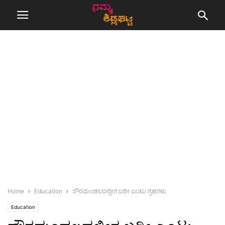
Home
Education
ಸೌರಮಂಡಲದಲ್ಲೀಗ ಬರೀ ಎಂಟು ಗ್ರಹಗಳು
Education