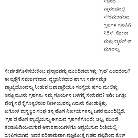
ಸಭೆಯ
ಪ್ರಾರಂಭದಲ್ಲಿ
ಸೌರಮಂಡಲದ
ಗ್ರಹಗಳ ಗುಂಪಿಗೆ
ಸಿರಿಸ್, ಝೇನಾ
ಮತ್ತು ಕ್ಯಾರನ್ ಈ
ಮೂರನ್ನು
ಸೇರ್ಪಡೆಗೊಳಿಸಬೇಕೆಂಬ ಪ್ರಸ್ತಾಪವನ್ನು ಮುಂದಿಡಲಾಗಿತ್ತು. ’ಗ್ರಹ’ ಎಂದರೇನು?
ಈ ಪ್ರಶ್ನೆಗೆ ಸಮರ್ಪಕವಾದ, ವೈಜ್ಞಾನಿಕವಾದ ಹಾಗೂ ಸರ್ವಸಮ್ಮತ
ವ್ಯಾಖ್ಯೆಯೊಂದನ್ನು ನೀಡುವ ಜವಾಬ್ದಾರಿಯೂ ಸಂಸ್ಥೆಯ ಹೆಗಲ ಮೇಲಿತ್ತು.
ಇನ್ನೂ ಮೂರು ಗ್ರಹಗಳು ನಮ್ಮ ಸೂರ್ಯನ ಬಳಗಕ್ಕೆ ಸೇರುವವೆ? ಇಡೀ ಜಗತ್ತೇ
ಪ್ರೇಗ್ನ ಸಭೆ ಕೈಗೊಳ್ಳಲಿರುವ ನಿರ್ಣಯವನ್ನು ಎದುರು ನೋಡುತ್ತಿತ್ತು.
ಖಗೋಳ ಶಾಸ್ತ್ರಜ್ಞರ ಸಂಘ ತನ್ನ ಹೊಸ ನಿರ್ಣಯಗಳನ್ನು ಜನರ ಮುಂದಿಟ್ಟಿದೆ.
’ಗ್ರಹ’ದ ಹೊಸ ವ್ಯಾಖ್ಯೆಯನ್ನು ಈಗಿರುವ ಗ್ರಹಗಳಿಗೊಂದೇ ಅಲ್ಲ, ಮುಂದೆ
ಕಂಡುಹಿಡಿಯಲಾಗುವ ಆಕಾಶಕಾಯಗಳಿಗೂ ಅನ್ವಯಿಸುವ ರೀತಿಯಲ್ಲಿ
ರೂಪಿಸಲಾಗಿದೆ. ಇದರ ಪರಿಣಾಮವಾಗಿ ಪ್ಲೂಟೋಕ್ಕೆ ಗ್ರಹದ ಪಟ್ಟದಿಂದ ಕೊಕ್