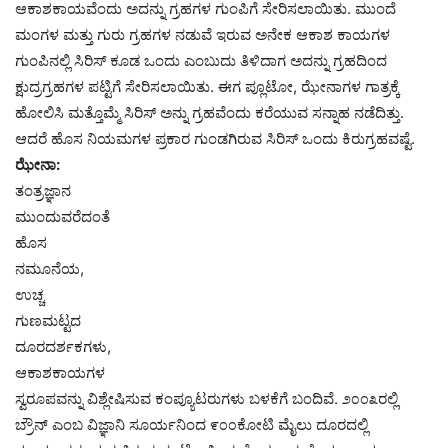
ಆಕಾಶಕಾಯವೆಂದು ಅದನ್ನು ಗ್ರಹಗಳ ಗುಂಪಿಗೆ ಸೇರಿಸಲಾಯಿತು. ಮುಂದೆ
ಮಂಗಳ ಮತ್ತು ಗುರು ಗ್ರಹಗಳ ನಡುವೆ ಇರುವ ಅನೇಕ ಆಕಾಶ ಕಾಯಗಳ
ಗುಂಪಿನಲ್ಲಿ ಸಿರಿಸ್ ಕೂಡ ಒಂದು ಎಂಬುದು ತಿಳಿದಾಗ ಅದನ್ನು ಗ್ರಹದಿಂದ
ಕ್ಷುದ್ರಗ್ರಹಗಳ ಪಟ್ಟಿಗೆ ಸೇರಿಸಲಾಯಿತು. ಈಗ ಪ್ಲೂಟೋ, ಝೇನಾಗಳ ಗಾತ್ರಕ್ಕೆ
ಹೋಲಿಸಿ ಮತ್ತೊಮ್ಮೆ ಸಿರಿಸ್ ಅನ್ನು ಗ್ರಹವೆಂದು ಕರೆಯುವ ಸನ್ನಾಹ ನಡೆದಿತ್ತು.
ಆದರೆ ಹೊಸ ನಿಯಮಗಳ ಪ್ರಕಾರ ಗುಂಡಗಿರುವ ಸಿರಿಸ್ ಒಂದು ಕಿರುಗ್ರಹವಷ್ಟೆ.
ಝೇನಾ:
ತಂತ್ರಜ್ಞಾನ
ಮುಂದುವರೆದಂತೆ
ಹೊಸ
ನಮೂನೆಯ,
ಉಚ್ಚ
ಗುಣಮಟ್ಟದ
ದೂರದರ್ಶಕಗಳು,
ಆಕಾಶಕಾಯಗಳ
ಸ್ವರೂಪವನ್ನು ವಿಶ್ಲೇಷಿಸುವ ಕಂಪ್ಯೂಟರುಗಳು ಬಳಕೆಗೆ ಬಂದಿವೆ. ೨೦೦೩ರಲ್ಲಿ
ಬ್ರೌನ್ ಎಂಬ ವಿಜ್ಞಾನಿ ಸೂರ್ಯನಿಂದ ೯೦೦ಕೋಟಿ ಮೈಲು ದೂರದಲ್ಲಿ