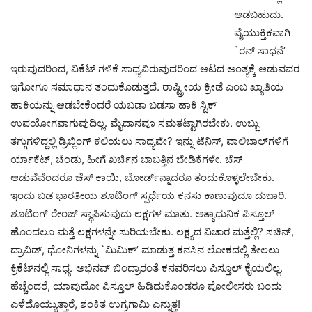
ಆಡಬಹುದು.
ವೈಯುಕ್ತಿಕವಾಗಿ
`ರನ್ ಸಾಧನೆ’
ಇರುವುದರಿಂದ, ವಿಕೆಟ್ ಗಳಿಕೆ ಸಾಧ್ಯವಿರುವುದರಿಂದ ಆಟದ ಅಂತ್ಯಕ್ಕೆ ಆಡುವವರ
ಇಗೋಗೂ ಸಮಾಧಾನ ತಂದುಕೊಡುತ್ತದೆ. ರಾಷ್ಟ್ರೀಯ ಕ್ರೀಡೆ ಎಂಬ ಖ್ಯಾತಿಯ
ಹಾಕಿಯನ್ನು ಆಡಬೇಕೆಂದರೆ ಯಬಡಾ ಬಡಸಾ ಹಾಕಿ ಸ್ಟಿಕ್
ಉಪಯೋಗವಾಗುವುದಿಲ್ಲ. ಮೈದಾನವೂ ಸಮತಟ್ಟಾಗಿರಬೇಕು. ಉಬ್ಬು
ತಗ್ಗುಗಳಿದ್ದಲ್ಲಿ ಡ್ರಿಬ್ಲಿಂಗ್ ಕಲಿಯಲು ಸಾಧ್ಯವೇ? ಇನ್ನು ಟೆನಿಸ್, ವಾಲಿಬಾಲ್‍ಗಳಿಗೆ
ರ್ಯಾಕೆಟ್, ಚೆಂಡು, ಹೀಗೆ ಖರ್ಚಿನ ಬಾಬತ್ತಿನ ಬೇಡಿಕೆಗಳೇ. ಚೆಸ್
ಆಡುವೆವೆಂದರೂ ಚೆಸ್ ಕಾಯಿ, ಬೋರ್ಡ್‍ನ್ನಾದರೂ ತಂದುಕೊಳ್ಳಲೇಬೇಕು.
ಇಂದು ಬಡ ಭಾರತೀಯ ಶೂಟಿಂಗ್ ಸ್ಪರ್ಧೆಯ ಕನಸು ಕಾಣುವುದೂ ದುಬಾರಿ.
ಶೂಟಿಂಗ್ ರೇಂಜ್ ಸ್ಥಾಪಿಸುವುದು ಲಕ್ಷಗಳ ಮಾತು. ಅತ್ಯಾಧುನಿಕ ಪಿಸ್ತೂಲ್
ಹೊಂದಲೂ ಮತ್ತೆ ಲಕ್ಷಗಳನ್ನೇ ಸುರಿಯಬೇಕು. ಲಕ್ಷ್ಯದ ವಿಚಾರ ಮತ್ತೆಲ್ಲಿ? ಸಚಿನ್,
ದ್ರಾವಿಡ್, ಧೋನಿಗಳನ್ನು `ಮಿಮಿಕ್’ ಮಾಡುತ್ತ ಕನಸಿನ ಲೋಕದಲ್ಲಿ ತೇಲಲು
ಕ್ರಿಕೆಟ್‍ನಲ್ಲಿ ಸಾಧ್ಯ. ಅಭಿನವ್ ಬಿಂದ್ರಾರಂತೆ ಕನವರಿಸಲು ಪಿಸ್ತೂಲ್ ಕೈಯಲಿಲ್ಲ.
ಹೆಚ್ಚೆಂದರೆ, ಯಾವುದೋ ಪಿಸ್ತೂಲ್ ಹಿಡಿದುಕೊಂಡರೂ ಪೋಲೀಸರು ಬಂದು
ಎಳೆದೊಯ್ಯುತ್ತಾರೆ, ಶಂಕಿತ ಉಗ್ರಗಾಮಿ ಎನ್ನುತ್ತ!