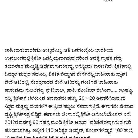
ಅದು
ಜಾಹೀರಾತುದಾರರಿಗೂ ಅಚ್ಚುಮೆಚ್ಚು. ಅತಿ ಜನಸಂಖ್ಯೆಯ ಭಾರತೀಯ
ಉಪಖಂಡದಲ್ಲಿ ಕ್ರಿಕೆಟ್ ಜನಪ್ರಿಯವಾಗಿರುವುದರಿಂದ ಅದಕ್ಕೆ ಗ್ರಾಹಕ ವಸ್ತು
ತಯಾರಕರ ಮುಚ್ಚಟ್ಟೆ ಅರ್ಥವಾಗುವಂತದ್ದು. ಇನ್ನೊಂದು ಕಾರಣವಿದೆ. ಕ್ರಿಕೆಟ್‍ನಲ್ಲಿ
ಓವರ್‍ಗಳ ಮಧ್ಯದ ಸಮಯ, ವಿಕೆಟ್ ಬಿದ್ದಾಗಿನ ವೇಳೆಗಳೆಲ್ಲ ಜಾಹೀರಾತು ಸ್ಲಾಟ್!
ಬೇರೆ ಆಟದಲ್ಲಿ, ನೇರಪ್ರಸಾರದ ವೇಳೆ ಆಟವನ್ನು ವಂಚಿಸದೆ ಜಾಹೀರಾತು
ಹಾಕುವುದು ಸುಲಭವಲ್ಲ. ಫುಟಬಾಲ್, ಹಾಕಿ, ಮೋಟಾರ್ ರೇಸಿಂಗ್….. ಊಹ್ಞೂ.
ಇಲ್ಲ, ಕ್ರಿಕೆಟ್‍ಗೆ ಬೆಳೆಯುವ ಅವಕಾಶವೇ ಹೆಚ್ಚು. 20 – 20 ಅವತರಿಸಿರುವುದು
ವಿಶ್ವದ ಮತ್ತಷ್ಟು ದೇಶಗಳಿಗೆ ಈ ಕ್ರೀಡೆ ಹಬ್ಬಲು ನೆಪವಾಗುತ್ತಿದೆ. ಈಗಾಗಲೇ ಚೀನಾದ
ದೃಷ್ಟಿ ಕ್ರಿಕೆಟ್‍ನತ್ತ ಬಿದ್ದಿದೆ. ಈಗಾಗಲೇ ಚೀನಾದಲ್ಲಿ ಕ್ರಿಕೆಟ್ ಅಸೋಸಿಯೇಷನ್ ಇದೆ.
2012ರ ವರ್ಷಕ್ಕೆ 60 ಸಹಸ್ರ ಮಂದಿ ಕ್ರಿಕೆಟ್ ಆಡುವ `ಪರಿಣಿತ’ರನ್ನಾಗಿಸುವ ಗುರಿ
ಹೊಂದಲಾಗಿತ್ತು. ಅಲ್ಲೀಗ 140 ಅಧಿಕೃತ ಅಂಪೈರ್, ಕೋಚ್‍ಗಳಿದ್ದಾರೆ. 100 ಶಾಲೆ,