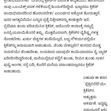
ಕ್ರೀಡಾಭಿಮಾನಿಗಳು `ದೇಶದಲ್ಲಿ ಕ್ರಿಕೆಟ್‍ಗೇ ವಿಪರೀತ ಆದ್ಯತೆಯಿದೆ. ಹಾಗಾಗಿಯೇ
ನಾವು ಒಲಂಪಿಕ್ಸ್ ಪದಕ ಗಳಿಕೆಯಲ್ಲಿ ಹಿಂದುಳಿದಿದ್ದೇವೆ. ಇನ್ನಾದರೂ ಕ್ರಿಕೆಟ್
ಅಂಧಾಭಿಮಾನದಿಂದ ಹೊರಬರಬೇಕು’ ಎಂಬರ್ಥದ ಆಕ್ರೋಶ ತೋರುತ್ತಾರೆ.
ಇದರ ಅಗತ್ಯವಿದೆಯೇ ಎನ್ನುವ ಪ್ರಶ್ನೆ ವಿಶ್ಲೇಷಕರನ್ನು ಕಾಡುತ್ತಲೇ ಇದೆ.
ಬ್ರಿಟಿಷರು ತಂದು ಪರಿಚಯಿಸಿದ ಕ್ರಿಕೆಟ್, ಅದೊಂದೇ ಕಾರಣಕ್ಕೆ ನಮ್ಮಲ್ಲಿ
ಜನಪ್ರಿಯವಾಯಿತೆಂದರೆ ತಪ್ಪು. ಮೊತ್ತಮೊದಲಾಗಿ, ಕ್ರಿಕೆಟ್‍ನ ವೈಶಿಷ್ಟ್ಯಗಳತ್ತ
ನೋಡಬೇಕು. ಖರ್ಚು ವೆಚ್ಚಗಳ ತಂಟೆಯಿಲ್ಲದೆ, ಲಭ್ಯ ಸೌಕರ್ಯದಲ್ಲಿಯೇ
ಕ್ರಿಕೆಟ್‍ನ್ನು ಆರಾಮವಾಗಿ ಆಡಬಹುದು. ಚೆಂಡು ಬೇಕಲ್ಲವೇ? ಕಾಗದದ ದೊಡ್ಡ
ಸುರುಳಿಯೇ ಚೆಂಡಾದೀತು. ಉರುಟಾದ ಯಾವುದೇ ಕಾಯಿಯಾದರೂ ಸೈ. ಬ್ಯಾಟ್
ಖರೀದಿಸದಿದ್ದರೇನಂತೆ, ಮನೆಯಲ್ಲಿರುವ ಕಟ್ಟಿಗೆ ತುಂಡು, ರೀಪಿನ ತುಂಡು ಸಾಕು!
ಪುಟ್ಟ ಅಂಗಳ, ರಸ್ತೆ ಬದಿ, ಕೊನೆಗೆ ಮನೆಯ ವರಾಂಡದಲ್ಲಾದರೂ ಕ್ರಿಕೆಟ್
ಆಡಬಹುದು.
ಬಹುಷಃ ಈ ತರದ
`ಫ್ಲೆಕ್ಸಿಬಿಲಿಟಿ’ಯೇ
ಕ್ರಿಕೆಟ್‍ನ
ಅತ್ಯುತ್ತಮ
ಆಕರ್ಷಣೆ. ಇದ್ದಷ್ಟು
ಸಮಯದಲ್ಲಿ ಆಟ