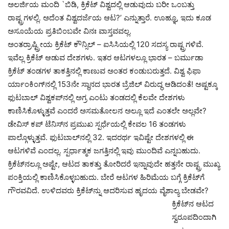
ಅಲರ್ಜಿಯ ಮಂದಿ `ಬಿಡಿ, ಕ್ರಿಕೆಟ್ ವಿಶ್ವದಲ್ಲಿ ಆಡುವುದು ಬರೀ ಒಂಬತ್ತು
ರಾಷ್ಟ್ರಗಳಲ್ಲಿ. ಅದೆಂತ ವಿಶ್ವದರ್ಜೆಯ ಆಟ?’ ಎನ್ನುತ್ತಾರೆ. ಊಹ್ಞೂ, ಇದು ಕೂಡ
ಅಸೂಯೆಯ ಪ್ರತಿಬಿಂಬವೇ ವಿನಃ ವಾಸ್ತವವಲ್ಲ.
ಅಂತರ್ರಾಷ್ಟ್ರೀಯ ಕ್ರಿಕೆಟ್ ಕೌನ್ಸಿಲ್ – ಐಸಿಸಿಯಲ್ಲಿ 120 ಸದಸ್ಯ ರಾಷ್ಟ್ರಗಳಿವೆ.
ಇವೆಲ್ಲ ಕ್ರಿಕೆಟ್ ಆಡುವ ದೇಶಗಳು. ಇತರ ಆಟಗಳಲ್ಲೂ ಭಾರತ – ಬರ್ಮುಡಾ
ಕ್ರಿಕೆಟ್ ತಂಡಗಳ ತಾಕತ್ತಿನಲ್ಲಿ ಕಾಣುವ ಅಂತರ ಕಂಡುಬರುತ್ತದೆ. ವಿಶ್ವ ಫಿಫಾ
ರ್ಯಾಂಕಿಂಗ್‍ನಲ್ಲಿ 153ನೇ ಸ್ಥಾನದ ಭಾರತ ಬ್ರೆಜಿಲ್ ವಿರುದ್ಧ ಆಡಿದಂತೆ! ಅಷ್ಟಕ್ಕೂ
ಫುಟಬಾಲ್ ವಿಶ್ವಕಪ್‍ನಲ್ಲಿ ಅಗ್ರ ಎಂಟು ತಂಡದಲ್ಲಿ ಕೆಲವೇ ದೇಶಗಳು
ಕಾಣಿಸಿಕೊಳ್ಳುತ್ತವೆ ಎಂದರೆ ಅಸಮತೋಲನ ಅಲ್ಲೂ ಇದೆ ಎಂತಲೇ ಅಲ್ಲವೇ?
ಡೇವಿಸ್ ಕಪ್ ಟೆನಿಸ್‍ನ ಪ್ರಮುಖ ಸ್ಪರ್ಧೆಯಲ್ಲಿ ಕೇವಲ 16 ತಂಡಗಳು
ಪಾಲ್ಗೊಳ್ಳುತ್ತವೆ. ಫುಟಬಾಲ್‍ನಲ್ಲಿ 32. ಇದರರ್ಥ ಇವಿಷ್ಟೇ ದೇಶಗಳಲ್ಲಿ ಈ
ಆಟಗಳಿವೆ ಎಂದಲ್ಲ. ಸ್ಪರ್ಧಾತ್ಮಕ ಜಗತ್ತಿನಲ್ಲಿ ಇವು ಮುಂದಿವೆ ಎನ್ನಬಹುದು.
ಕ್ರಿಕೆಟ್‍ನಲ್ಲೂ ಅಷ್ಟೇ, ಆಟದ ತಾಕತ್ತು ತೋರಿದರೆ ಇನ್ನಾವುದೇ ಹತ್ತನೇ ರಾಷ್ಟ್ರ ಮುಖ್ಯ
ಪಂಕ್ತಿಯಲ್ಲಿ ಕಾಣಿಸಿಕೊಳ್ಳಬಹುದು. ಬೇರೆ ಆಟಗಳ ಹಿರಿಮೆಯ ಬಗ್ಗೆ ಕ್ರಿಕೆಟ್‍ಗೆ
ಗೌರವವಿದೆ. ಉಳಿದವರು ಕ್ರಿಕೆಟ್‍ನ್ನು ಆದರಿಸುವ ಹೃದಯ ವೈಶಾಲ್ಯ ಬೇಡವೇ?
ಕ್ರಿಕೆಟ್‍ನ ಆಟದ
ಸ್ವರೂಪದಿಂದಾಗಿ